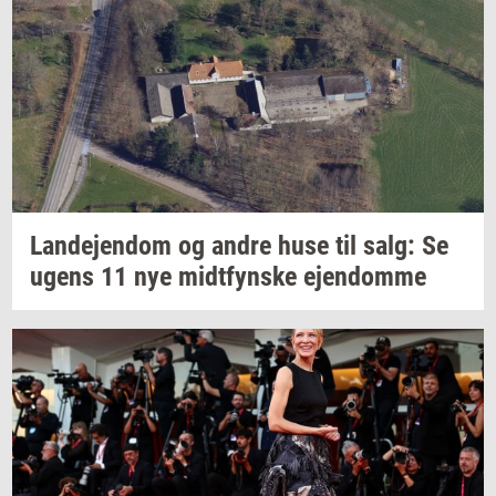
Lan­de­jen­dom
og andre huse til salg: Se
ugens 11 nye
midt­fyn­s­ke
ejen­dom­me