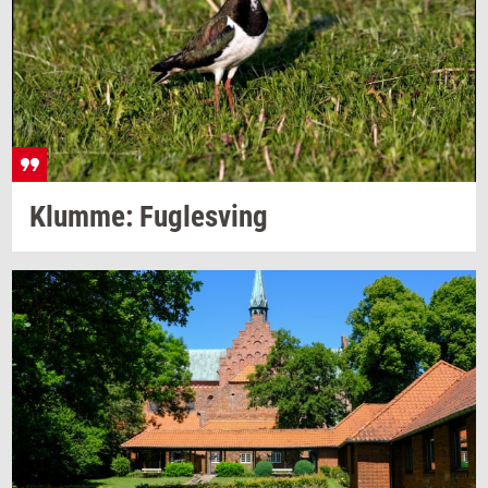
Klum­me: Fug­lesving