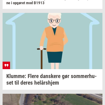
ne
i
op­gø­ret
mod B1913
Klum­me: Flere
dan­ske­re
gør
som­mer­hu­
set
til deres
helårs­hjem