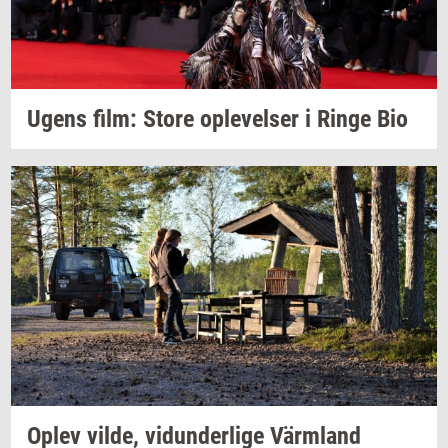
Ugens film: Store
op­le­vel­ser
i Ringe Bio
Oplev
vilde,
vi­dun­der­li­ge
Värmland