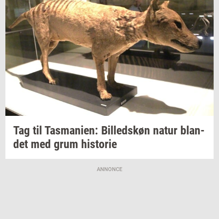
Tag til
Tas­ma­ni­en:
Bil­leds­køn
natur
blan­
det
med grum
hi­sto­rie
ANNONCE