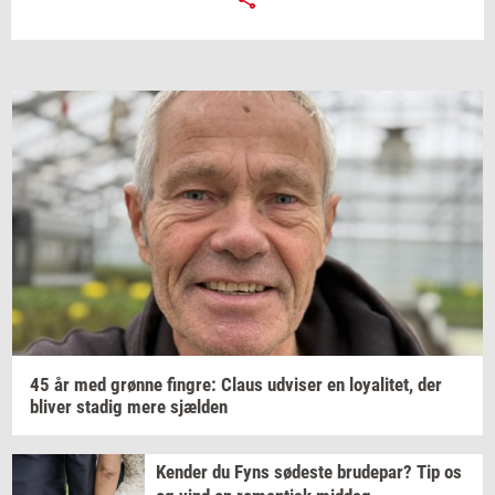
45 år med
grøn­ne
fin­gre:
Claus
ud­vi­ser
en
loy­a­li­tet,
der
bli­ver
sta­dig
mere
sjæl­den
Ken­der
du Fyns
sø­de­ste
bru­de­par?
Tip os