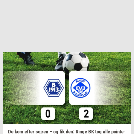
De kom efter
sej­ren
– og fik den: Ringe BK tog alle
po­in­te­