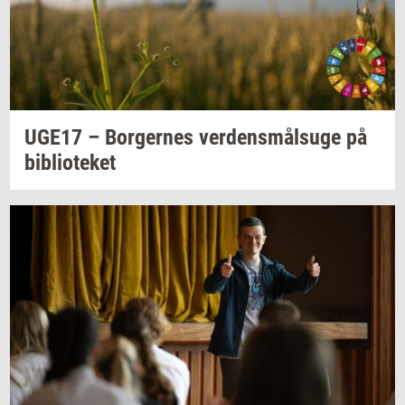
UGE17 –
Bor­ger­nes
ver­dens­målsu­ge
på
bi­bli­o­te­ket