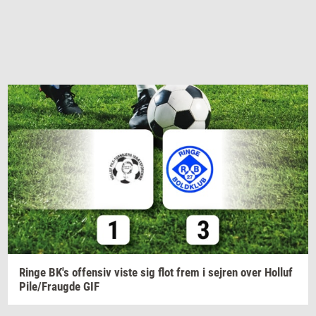
Ringe
BK's
of­fen­siv
viste sig flot frem i
sej­ren
over
Hol­luf
Pile/Fraug­de
GIF