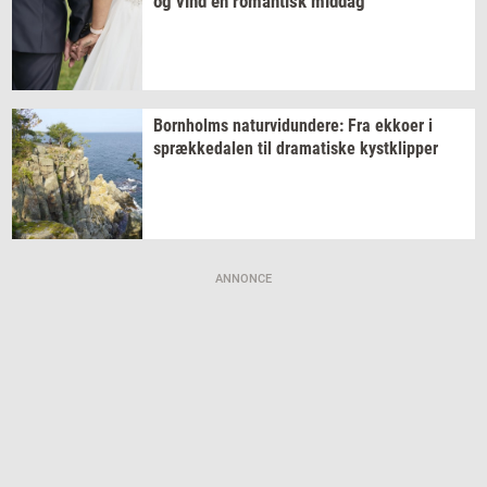
og vind en
ro­man­tisk
mid­dag
Born­holms
na­tur­vi­dun­de­re:
Fra
ek­ko­er
i
spræk­ke­da­len
til
dra­ma­ti­ske
kyst­klip­per
ANNONCE