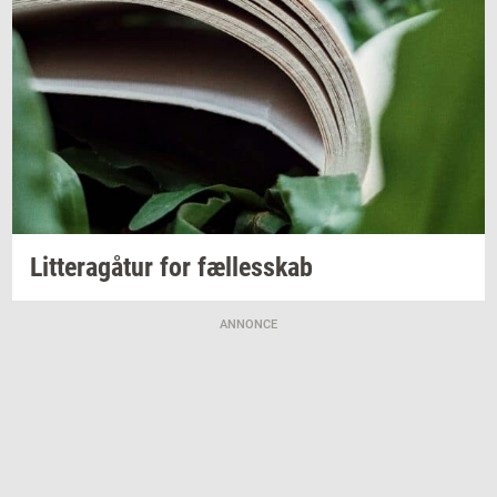
Lit­tera­gå­tur
for
fæl­les­skab
ANNONCE