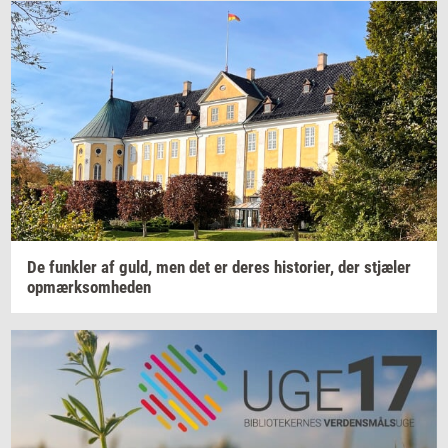
De
funk­ler
af guld, men det er deres
hi­sto­ri­er,
der
stjæ­ler
op­mærk­som­he­den