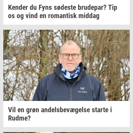
Ken­der
du Fyns
sø­de­ste
bru­de­par?
Tip
os og vind en
ro­man­tisk
mid­dag
Vil en grøn
an­dels­be­væ­gel­se
star­te
i
Rudme?