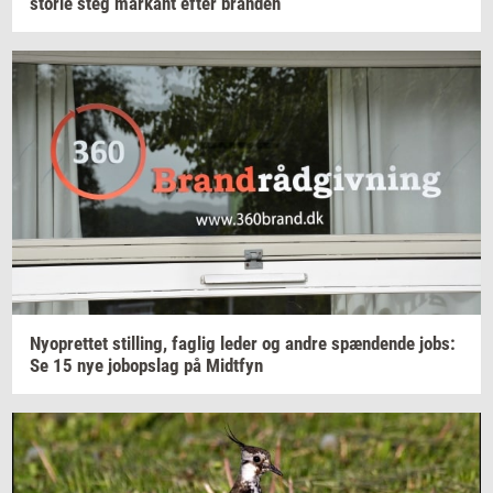
sto­rie
steg
mar­kant
efter
bran­den
Ny­op­ret­tet
stil­ling,
fag­lig
leder og andre
spæn­den­de
jobs:
Se 15 nye
jo­bop­slag
på
Midt­fyn