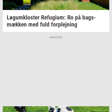
Løgum­klo­ster
Re­fu­gi­um:
Ro på
bags­
mæk­ken
med fuld
for­plej­ning
ANNONCE