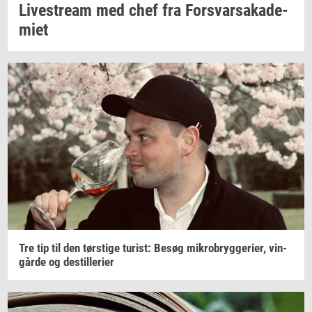
Li­ve­stream
med chef fra
For­svar­sa­ka­de­
mi­et
Tre tip til den
tørsti­ge
turist:
Besøg
mi­kro­bryg­ge­ri­er,
vin­
går­de
og
destil­le­ri­er