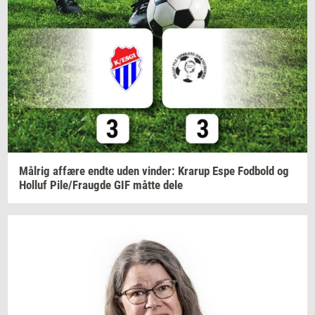
Må­l­rig
af­fæ­re
endte uden
vin­der:
Krarup
Espe
Fod­bold
og
Hol­luf
Pile/Fraug­de
GIF måtte dele