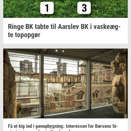
Ringe BK tabte til
Aars­lev
BK i
va­ske­æg­
te
topop­gør
Få et kig ind i
genop­byg­ning:
In­ter­es­sen
for
Bør­sens
hi­