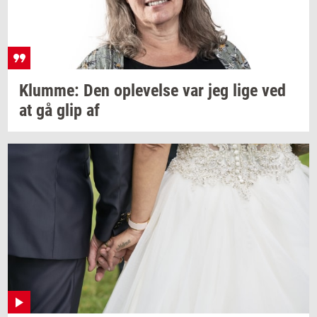
Klum­me:
Den
op­le­vel­se
var jeg lige ved
at gå glip af