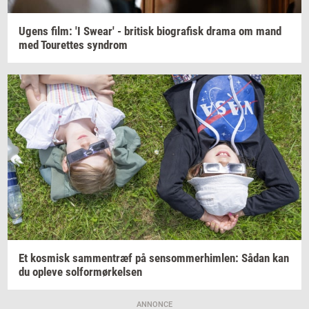
Ugens film: 'I
Swear'
-
bri­tisk
bi­o­gra­fisk
drama om mand
med
Tou­ret­tes
syn­drom
Et
kos­misk
sam­men­træf
på
sen­som­mer­him­len:
Sådan kan
du
op­le­ve
sol­for­mør­kel­sen
ANNONCE