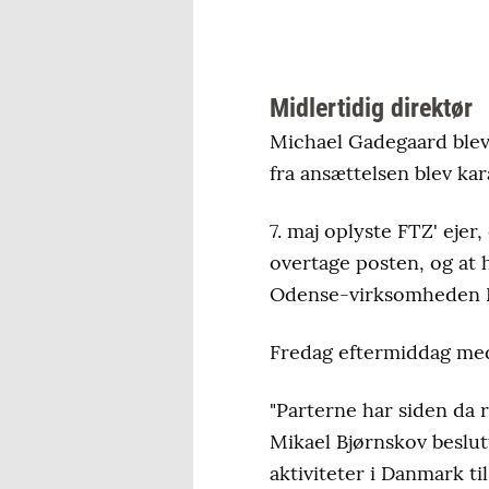
Midlertidig direktør
Michael Gadegaard blev
fra ansættelsen blev kar
7. maj oplyste FTZ' eje
overtage posten, og at h
Odense-virksomheden K
Fredag eftermiddag medd
"Parterne har siden da
Mikael Bjørnskov beslut
aktiviteter i Danmark t