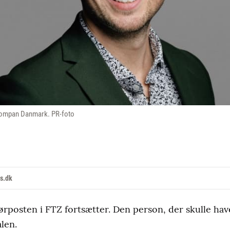
i Kompan Danmark. PR-foto
s.dk
rposten i FTZ fortsætter. Den person, der skulle have
alen.