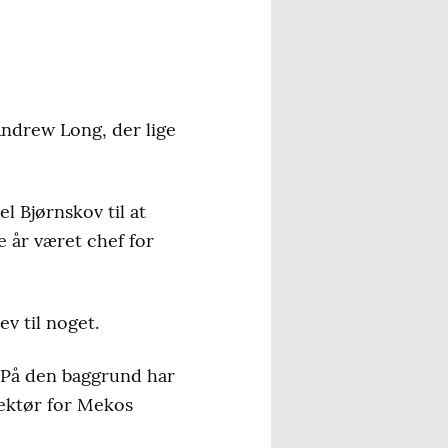
Andrew Long, der lige
l Bjørnskov til at
e år været chef for
v til noget.
 På den baggrund har
rektør for Mekos