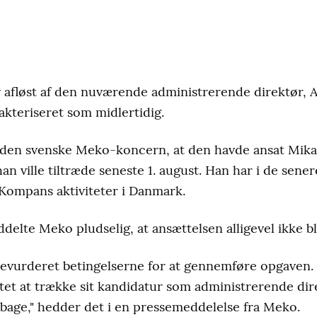
 afløst af den nuværende administrerende direktør, 
akteriseret som midlertidig.
r, den svenske Meko-koncern, at den havde ansat Mikae
an ville tiltræde seneste 1. august. Han har i de sener
ompans aktiviteter i Danmark.
elte Meko pludselig, at ansættelsen alligevel ikke ble
 revurderet betingelserne for at gennemføre opgaven.
tet at trække sit kandidatur som administrerende di
ilbage," hedder det i en pressemeddelelse fra Meko.