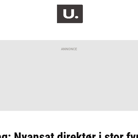
ANNONCE
: Nyansat direktør i stor f