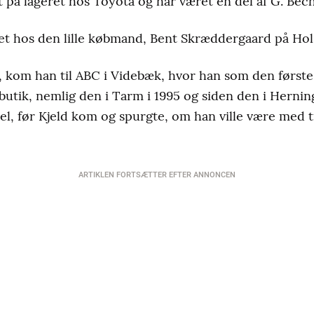
rt på lageret hos Toyota og har været en del af G. Be
net hos den lille købmand, Bent Skræddergaard på Hol
t, kom han til ABC i Videbæk, hvor han som den først
en butik, nemlig den i Tarm i 1995 og siden den i Herni
el, før Kjeld kom og spurgte, om han ville være med t
ARTIKLEN FORTSÆTTER EFTER ANNONCEN