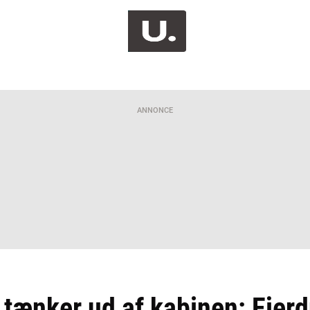
ANNONCE
 tænker ud af kabinen: Ejer