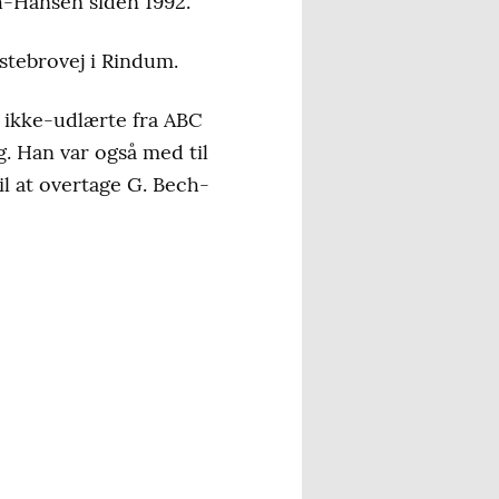
ch-Hansen siden 1992.
stebrovej i Rindum.
e ikke-udlærte fra ABC
ng. Han var også med til
il at overtage G. Bech-