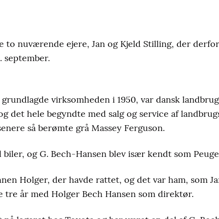
e to nuværende ejere, Jan og Kjeld Stilling, der derfor
. september.
grundlagde virksomheden i 1950, var dansk landbrug
og det hele begyndte med salg og service af landbru
enere så berømte grå Massey Ferguson.
il biler, og G. Bech-Hansen blev især kendt som Peug
nen Holger, der havde rattet, og det var ham, som Jan
ste tre år med Holger Bech Hansen som direktør.