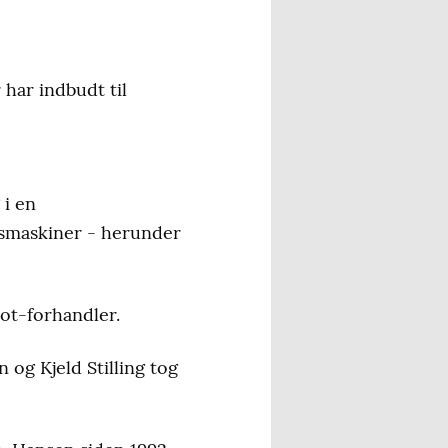
 har indbudt til
 i en
gsmaskiner - herunder
eot-forhandler.
 og Kjeld Stilling tog