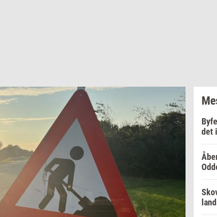
Mes
Byfe
det 
Åben
Odd
Skov
lan