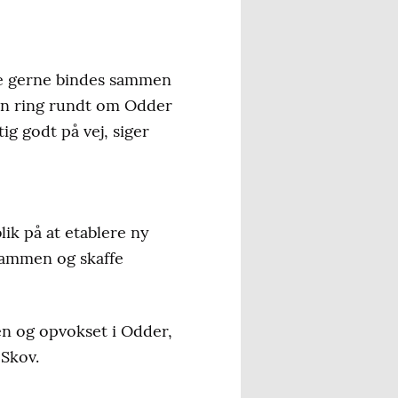
lle gerne bindes sammen
røn ring rundt om Odder
g godt på vej, siger
ik på at etablere ny
 sammen og skaffe
en og opvokset i Odder,
 Skov.