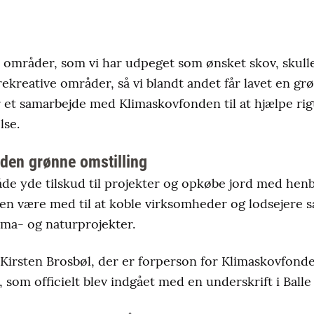
De områder, som vi har udpeget som ønsket skov, sku
rekreative områder, så vi blandt andet får lavet en g
et samarbejde med Klimaskovfonden til at hjælpe rigti
lse.
den grønne omstilling
e yde tilskud til projekter og opkøbe jord med henbl
den være med til at koble virksomheder og lodsejere
klima- og naturprojekter.
, Kirsten Brosbøl, der er forperson for Klimaskovfond
, som officielt blev indgået med en underskrift i Balle