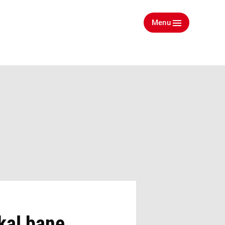
Menu
kal bane