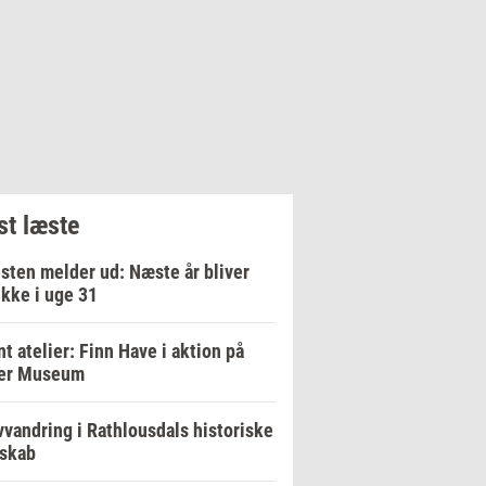
t læste
sten melder ud: Næste år bliver
ikke i uge 31
t atelier: Finn Have i aktion på
er Museum
vandring i Rathlousdals historiske
dskab