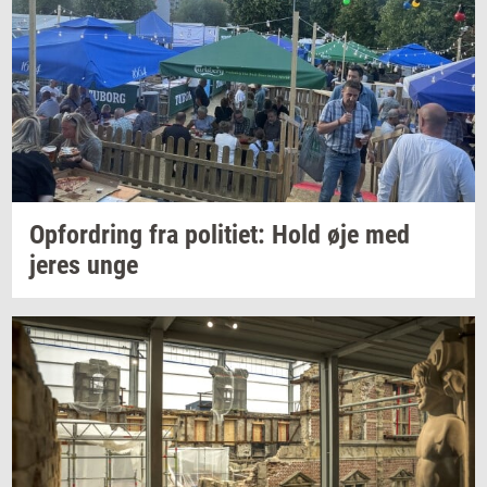
Op­for­dring
fra
po­li­ti­et:
Hold øje med
jeres unge