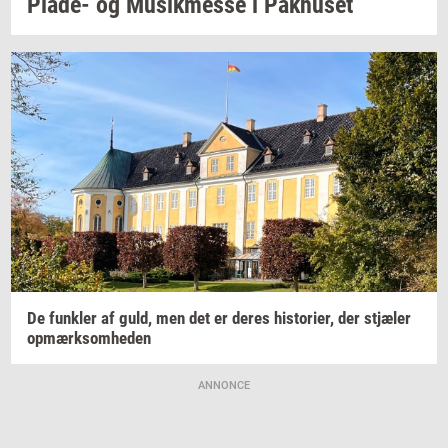
Plade-​
og
Mu­sik­mes­se
i
Pak­hu­set
De
funk­ler
af guld, men det er deres
hi­sto­ri­er,
der
stjæ­ler
op­mærk­som­he­den
ANNONCE