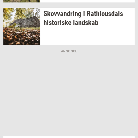
Sko­vvan­dring
i
Rat­hlous­dals
hi­sto­ri­ske
land­skab
ANNONCE