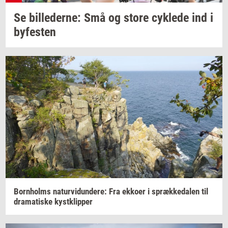
Se
bil­le­der­ne:
Små og store
cyk­le­de
ind i
by­fe­sten
Born­holms
na­tur­vi­dun­de­re:
Fra
ek­ko­er
i
spræk­ke­da­len
til
dra­ma­ti­ske
kyst­klip­per