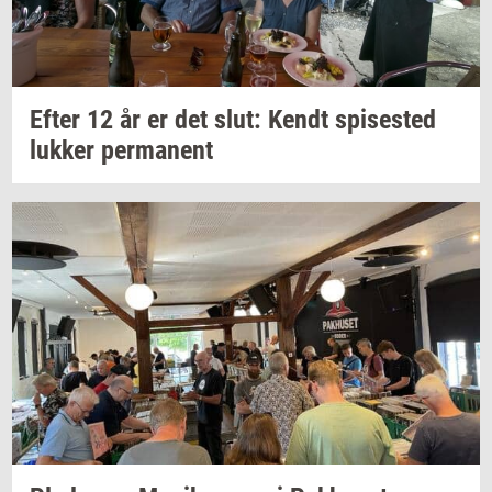
Efter 12 år er det slut: Kendt
spi­se­sted
luk­ker
per­ma­nent