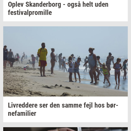
Oplev
Skan­der­borg
- også helt uden
festi­val­pro­mil­le
Liv­red­dere
ser den samme fejl hos
bør­
ne­fa­mi­li­er