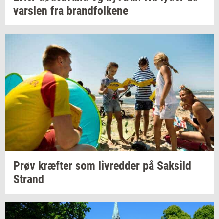
vars­len
fra
brand­fol­ke­ne
Prøv
kræf­ter
som
liv­red­der
på
Sak­sild
Strand