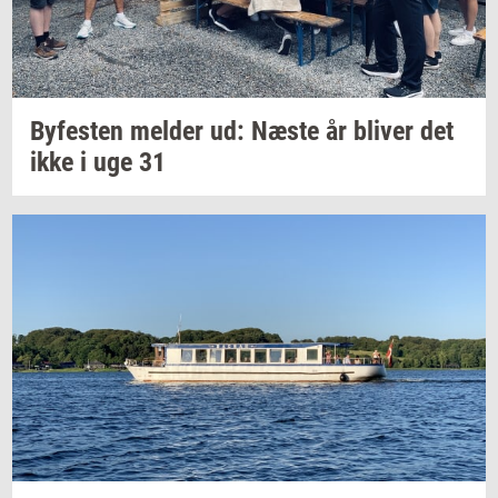
By­fe­sten
mel­der
ud: Næste år
bli­ver
det
ikke i uge 31