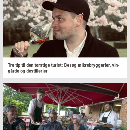
Tre tip til den
tørsti­ge
turist:
Besøg
mi­kro­bryg­ge­ri­er,
vin­
går­de
og
destil­le­ri­er