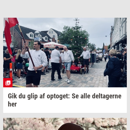
Gik du glip af
op­to­get:
Se alle
del­ta­ger­ne
her