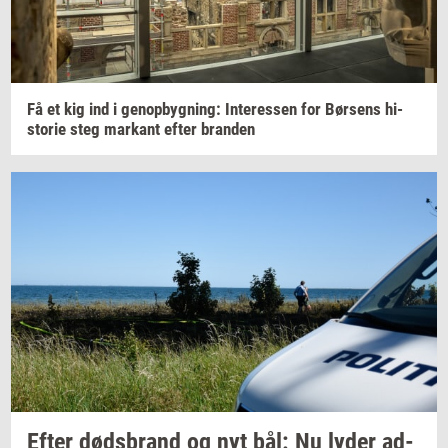
Få et kig ind i
genop­byg­ning:
In­ter­es­sen
for
Bør­sens
hi­
sto­rie
steg
mar­kant
efter
bran­den
Efter
døds­brand
og nyt bål: Nu lyder
ad­