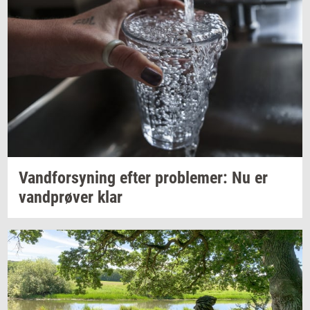
Vand­for­sy­ning
efter
pro­ble­mer:
Nu er
vand­prø­ver
klar