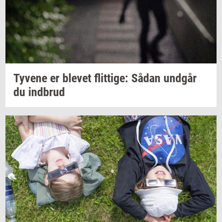
Ty­ve­ne
er
ble­vet
flit­ti­ge:
Sådan
und­går
du
ind­brud