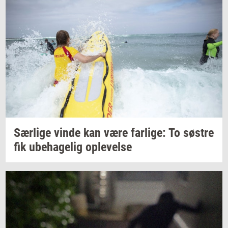
Sær­li­ge
vinde kan være
far­li­ge:
To
sø­stre
fik
ube­ha­ge­lig
op­le­vel­se