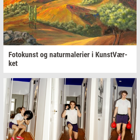
Fo­to­kunst
og
na­tur­ma­le­ri­er
i
Kunst­Vær­
ket