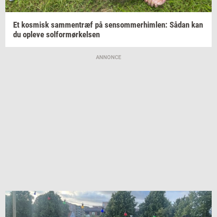
Et
kos­misk
sam­men­træf
på
sen­som­mer­him­len:
Sådan kan
du
op­le­ve
sol­for­mør­kel­sen
ANNONCE