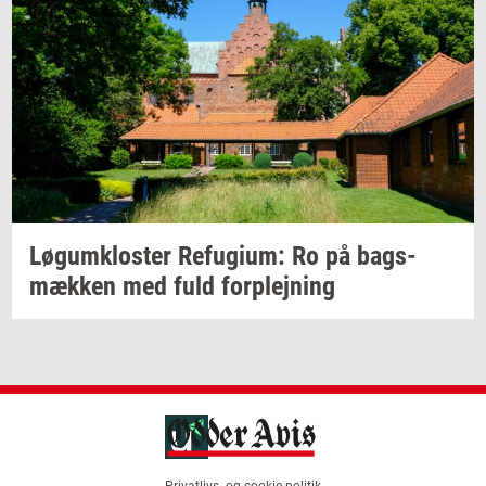
Løgum­klo­ster
Re­fu­gi­um:
Ro på
bags­
mæk­ken
med fuld
for­plej­ning
Privatlivs- og cookie-politik