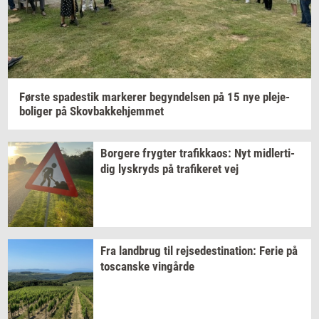
Før­ste
spa­destik
mar­ke­rer
be­gyn­del­sen
på 15 nye
ple­je­
bo­li­ger
på
Sko­v­bak­ke­hjem­met
Bor­ge­re
fryg­ter
tra­fik­ka­os:
Nyt
mid­ler­ti­
dig
lys­kryds
på
tra­fi­ke­ret
vej
Fra
land­brug
til
rej­se­desti­na­tion:
Ferie på
toscan­ske
vin­går­de