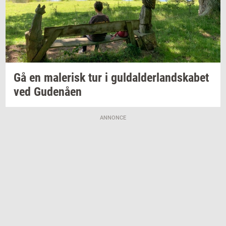
Gå en
ma­le­risk
tur i
gul­dal­der­land­ska­bet
ved
Gu­denå­en
ANNONCE