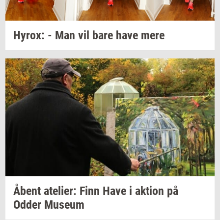
Hyrox:
- Man vil bare have mere
Åbent
ate­li­er:
Finn Have i
ak­tion
på
Odder
Mu­se­um