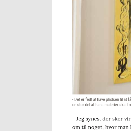
- Det er fedt at have pladsen til a
en stor del af hans malerier skal 
- Jeg synes, der sker vi
om til noget, hvor man 