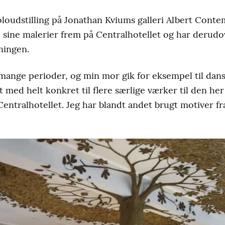
soloudstilling på Jonathan Kviums galleri Albert Con
se sine malerier frem på Centralhotellet og har derud
ningen.
 mange perioder, og min mor gik for eksempel til dans
 med helt konkret til flere særlige værker til den her 
ntralhotellet. Jeg har blandt andet brugt motiver fr