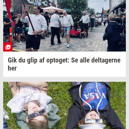
Gik du glip af
op­to­get:
Se alle
del­ta­ger­ne
her