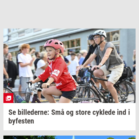
Se
bil­le­der­ne:
Små og store
cyk­le­de
ind i
by­fe­sten