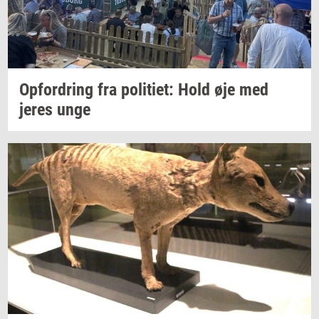
Op­for­dring
fra
po­li­ti­et:
Hold øje med
jeres unge