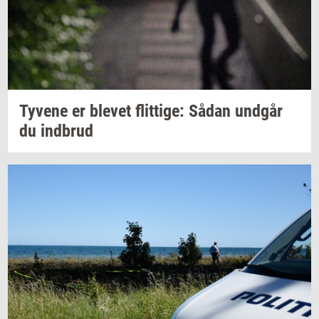
Ty­ve­ne
er
ble­vet
flit­ti­ge:
Sådan
und­går
du
ind­brud