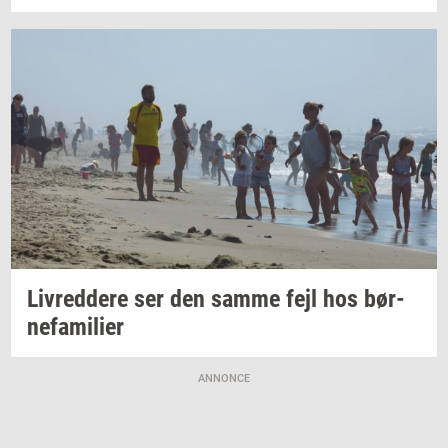
Liv­red­dere
ser den samme fejl hos
bør­
ne­fa­mi­li­er
ANNONCE