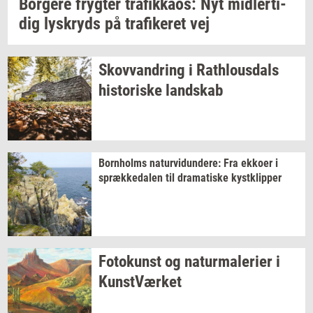
Bor­ge­re
fryg­ter
tra­fik­ka­os:
Nyt
mid­ler­ti­
dig
lys­kryds
på
tra­fi­ke­ret
vej
Sko­vvan­dring
i
Rat­hlous­dals
hi­sto­ri­ske
land­skab
Born­holms
na­tur­vi­dun­de­re:
Fra
ek­ko­er
i
spræk­ke­da­len
til
dra­ma­ti­ske
kyst­klip­per
Fo­to­kunst
og
na­tur­ma­le­ri­er
i
Kunst­Vær­ket