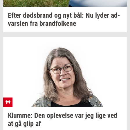
Efter
døds­brand
og nyt bål: Nu lyder
ad­
vars­len
fra
brand­fol­ke­ne
Klum­me:
Den
op­le­vel­se
var jeg lige ved
at gå glip af