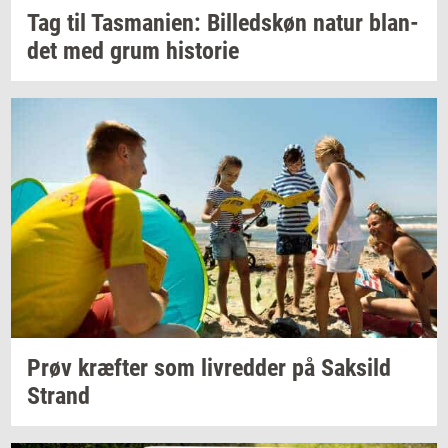
Tag til
Tas­ma­ni­en:
Bil­leds­køn
natur
blan­
det
med grum
hi­sto­rie
Prøv
kræf­ter
som
liv­red­der
på
Sak­sild
Strand