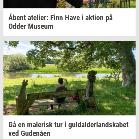
Åbent
ate­li­er:
Finn Have i
ak­tion
på
Odder
Mu­se­um
Gå en
ma­le­risk
tur i
gul­dal­der­land­ska­bet
ved
Gu­denå­en