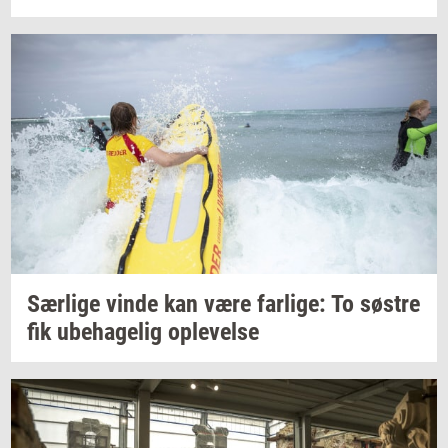
Sær­li­ge
vinde kan være
far­li­ge:
To
sø­stre
fik
ube­ha­ge­lig
op­le­vel­se