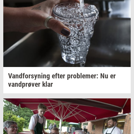
Vand­for­sy­ning
efter
pro­ble­mer:
Nu er
vand­prø­ver
klar