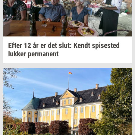
Efter 12 år er det slut: Kendt
spi­se­sted
luk­ker
per­ma­nent