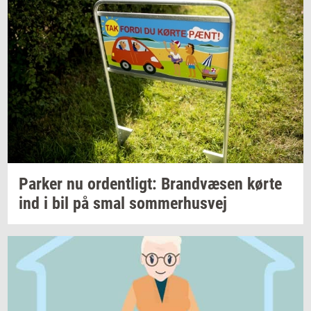
Par­ker
nu
or­dent­ligt:
Brand­væ­sen
kørte
ind i bil på smal
som­mer­hus­vej