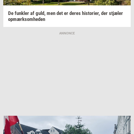
De
funk­ler
af guld, men det er deres
hi­sto­ri­er,
der
stjæ­ler
op­mærk­som­he­den
ANNONCE