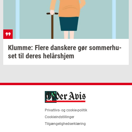
Klum­me: Flere
dan­ske­re
gør
som­mer­hu­
set
til deres
helårs­hjem
Privatlivs- og cookie-politik
Cookieindstillinger
Tilgængelighedserklæring