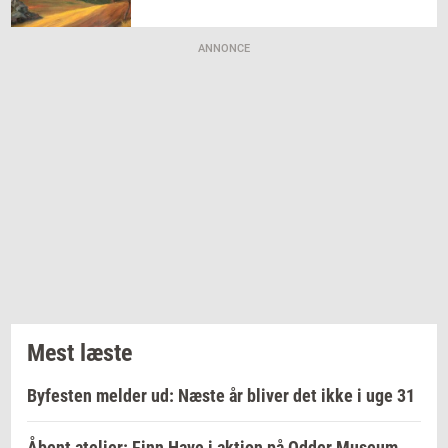
ANNONCE
Mest læste
Byfesten melder ud: Næste år bliver det ikke i uge 31
Åbent atelier: Finn Have i aktion på Odder Museum