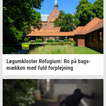
Løgum­klo­ster
Re­fu­gi­um:
Ro på
bags­
mæk­ken
med fuld
for­plej­ning