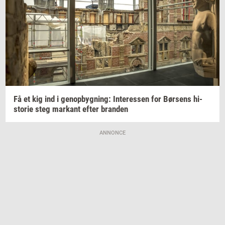
Få et kig ind i
genop­byg­ning:
In­ter­es­sen
for
Bør­sens
hi­
sto­rie
steg
mar­kant
efter
bran­den
ANNONCE