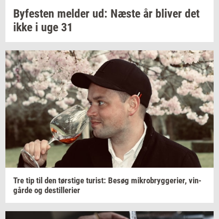
By­fe­sten
mel­der
ud: Næste år
bli­ver
det
ikke i uge 31
Tre tip til den
tørsti­ge
turist:
Besøg
mi­kro­bryg­ge­ri­er,
vin­
går­de
og
destil­le­ri­er