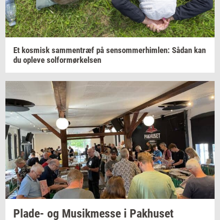
Et
kos­misk
sam­men­træf
på
sen­som­mer­him­len:
Sådan kan
du
op­le­ve
sol­for­mør­kel­sen
Plade-​
og
Mu­sik­mes­se
i
Pak­hu­set