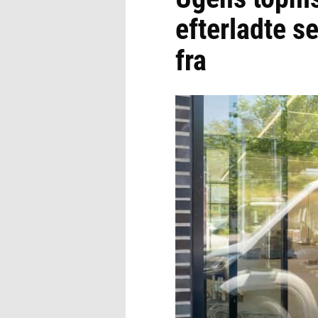
efterladte s
fra