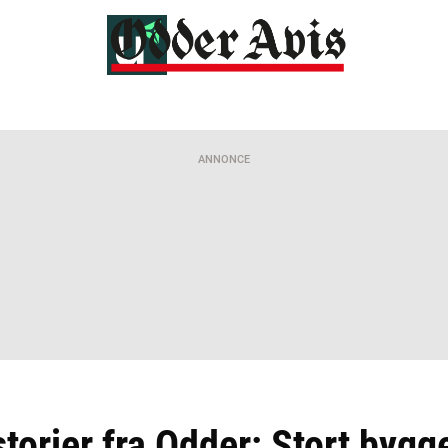
ANNONCE
torier fra Odder: Stort bygge