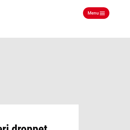
Menu
ri droppet,