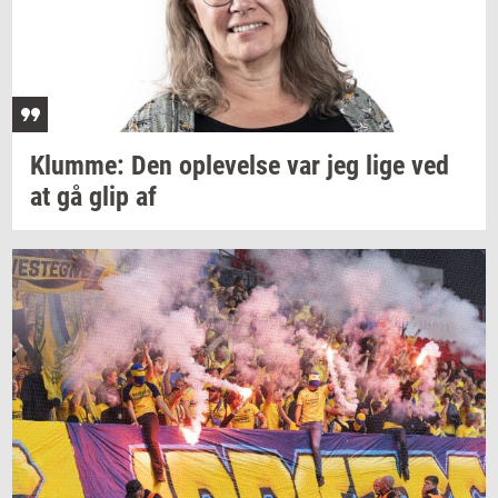
Klum­me:
Den
op­le­vel­se
var jeg lige ved
at gå glip af