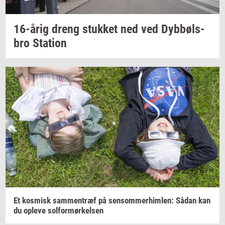
16-årig
dreng
stuk­ket
ned ved
Dybbøls­
bro
Sta­tion
Et
kos­misk
sam­men­træf
på
sen­som­mer­him­len:
Sådan kan
du
op­le­ve
sol­for­mør­kel­sen