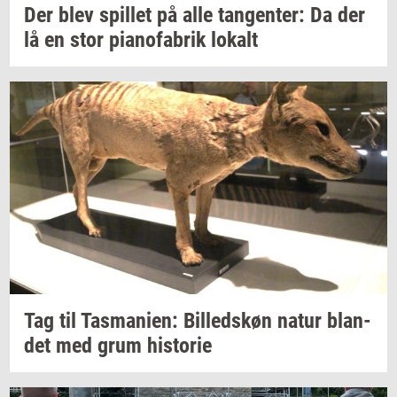
Der blev
spil­let
på alle
tan­gen­ter:
Da der
lå en stor
pi­a­no­fa­brik
lo­kalt
Tag til
Tas­ma­ni­en:
Bil­leds­køn
natur
blan­
det
med grum
hi­sto­rie