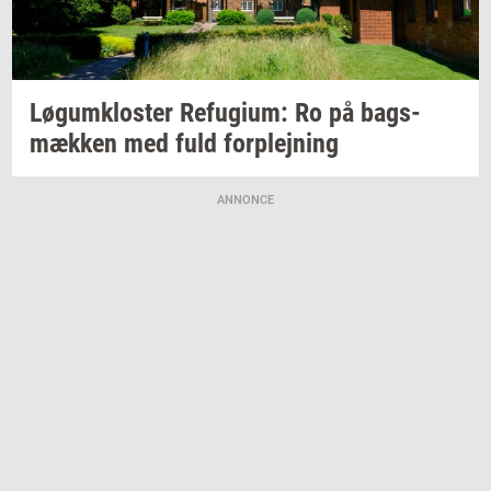
Løgum­klo­ster
Re­fu­gi­um:
Ro på
bags­
mæk­ken
med fuld
for­plej­ning
ANNONCE