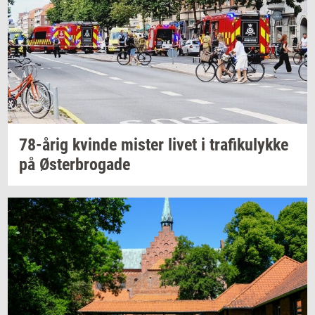
78-årig
kvin­de
mi­ster
livet i
tra­fi­ku­lyk­ke
på
Øster­bro­ga­de