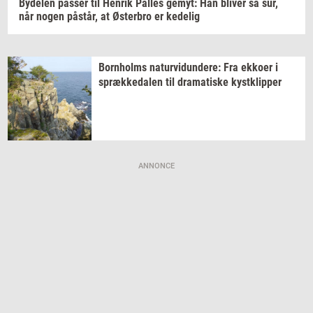
By­de­len
pas­ser
til
Hen­rik
Pal­les
gemyt:
Han
bli­ver
så sur,
når nogen
på­står,
at
Øster­bro
er
ke­de­lig
Born­holms
na­tur­vi­dun­de­re:
Fra
ek­ko­er
i
spræk­ke­da­len
til
dra­ma­ti­ske
kyst­klip­per
ANNONCE