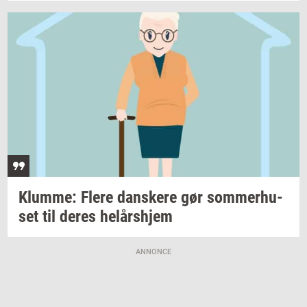
Klum­me: Flere
dan­ske­re
gør
som­mer­hu­
set
til deres
helårs­hjem
ANNONCE