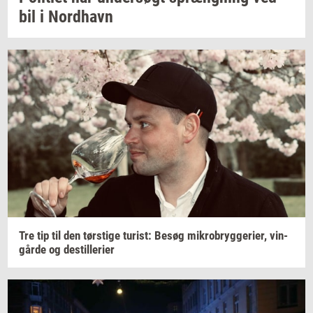
bil i
Nord­havn
Tre tip til den
tørsti­ge
turist:
Besøg
mi­kro­bryg­ge­ri­er,
vin­
går­de
og
destil­le­ri­er