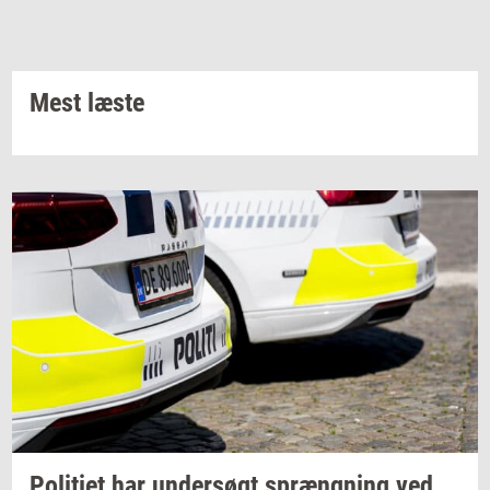
Mest læste
Po­li­ti­et
har
un­der­søgt
spræng­ning
ved