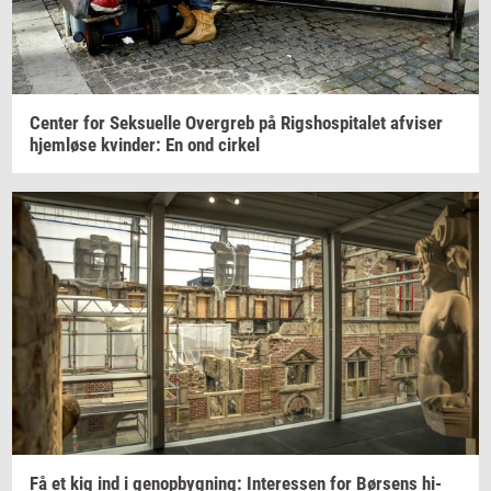
Cen­ter
for
Seksu­el­le
Over­greb
på
Rigs­ho­spi­ta­let
af­vi­ser
hjem­lø­se
kvin­der:
En ond
cir­kel
Få et kig ind i
genop­byg­ning:
In­ter­es­sen
for
Bør­sens
hi­