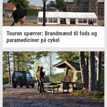
Tou­ren
spær­rer:
Brand­mænd
til fods og
pa­ra­me­di­ci­ner
på cykel