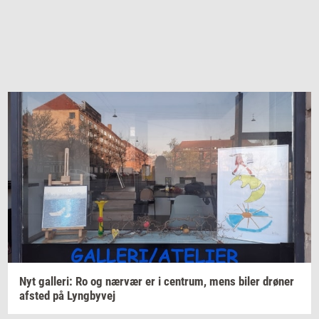
Nyt
gal­le­ri:
Ro og
nær­vær
er i
cen­trum,
mens biler
drø­ner
af­sted
på
Lyng­by­vej