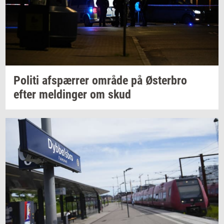
Po­li­ti
af­spær­rer
om­rå­de
på
Øster­bro
efter
mel­din­ger
om skud