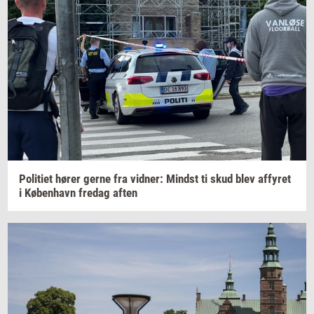
Po­li­ti­et
hører gerne fra
vid­ner:
Mindst
ti skud blev
af­fy­ret
i
Kø­ben­havn
fre­dag
aften