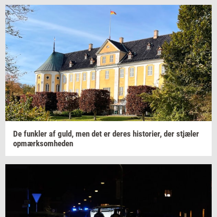
De
funk­ler
af guld, men det er deres
hi­sto­ri­er,
der
stjæ­ler
op­mærk­som­he­den