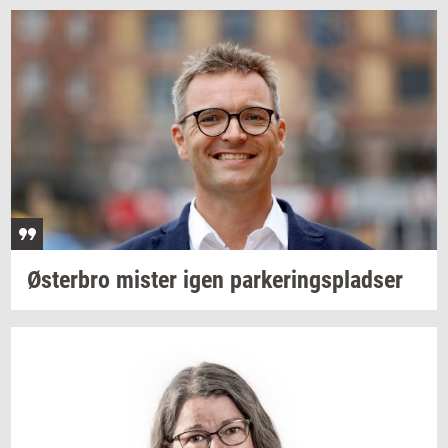
Øster­bro
mi­ster
igen
par­ke­rings­plad­ser