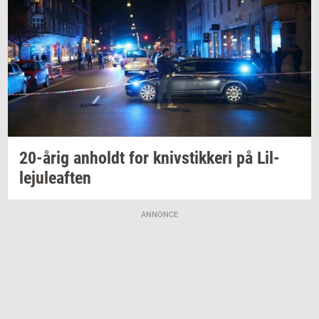
20-årig
an­holdt
for
kniv­stik­ke­ri
på
Lil­
leju­le­af­ten
ANNONCE