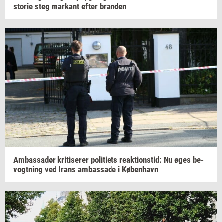
sto­rie
steg
mar­kant
efter
bran­den
Am­bas­sa­dør
kri­ti­se­rer
po­li­tiets
re­ak­tion­s­tid:
Nu øges
be­
vogt­ning
ved Irans
am­bas­sa­de
i
Kø­ben­havn