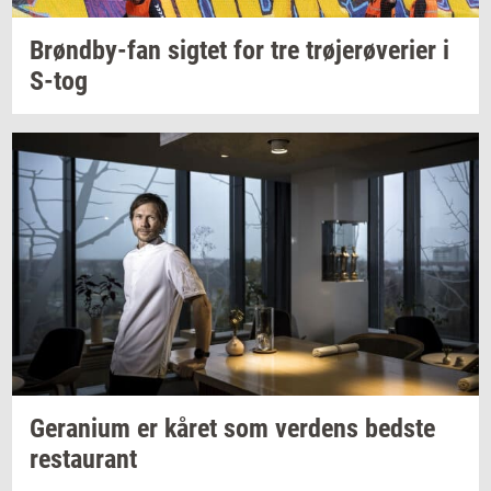
Brøndby-​fan
sig­tet
for tre
trø­je­rø­ve­ri­er
i
S-tog
Ge­ra­ni­um
er kåret som
ver­dens
bed­ste
re­stau­rant