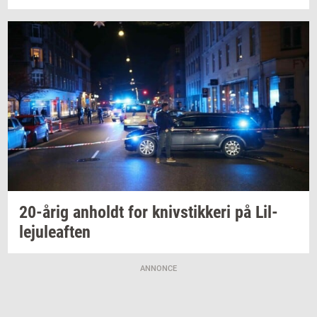
20-årig
an­holdt
for
kniv­stik­ke­ri
på
Lil­
leju­le­af­ten
ANNONCE