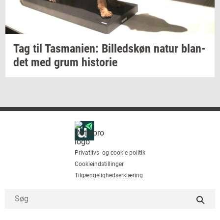
Tag til
Tas­ma­ni­en:
Bil­leds­køn
natur
blan­
det
med grum
hi­sto­rie
Privatlivs- og cookie-politik
Cookieindstillinger
Tilgængelighedserklæring