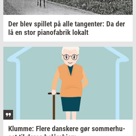
Der blev
spil­let
på alle
tan­gen­ter:
Da der
lå en stor
pi­a­no­fa­brik
lo­kalt
Klum­me: Flere
dan­ske­re
gør
som­mer­hu­