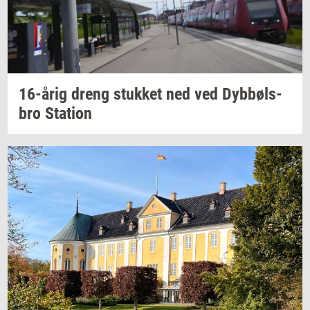
16-årig
dreng
stuk­ket
ned ved
Dybbøls­
bro
Sta­tion