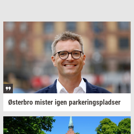
Øster­bro
mi­ster
igen
par­ke­rings­plad­ser