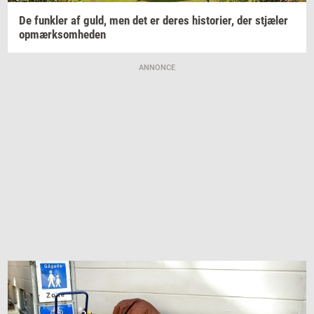
De
funk­ler
af guld, men det er deres
hi­sto­ri­er,
der
stjæ­ler
op­mærk­som­he­den
ANNONCE