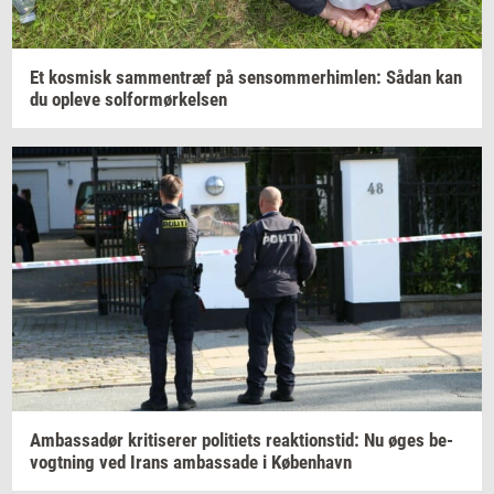
Et
kos­misk
sam­men­træf
på
sen­som­mer­him­len:
Sådan kan
du
op­le­ve
sol­for­mør­kel­sen
Am­bas­sa­dør
kri­ti­se­rer
po­li­tiets
re­ak­tion­s­tid:
Nu øges
be­
vogt­ning
ved Irans
am­bas­sa­de
i
Kø­ben­havn