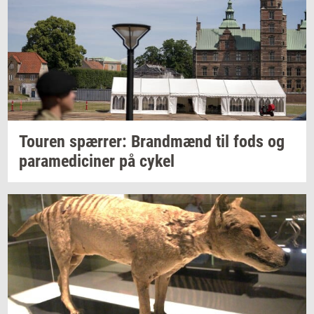
Tou­ren
spær­rer:
Brand­mænd
til fods og
pa­ra­me­di­ci­ner
på cykel