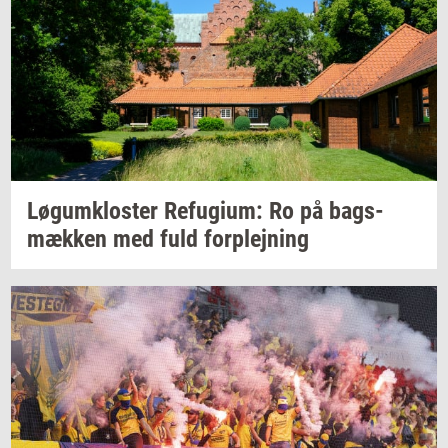
Løgum­klo­ster
Re­fu­gi­um:
Ro på
bags­
mæk­ken
med fuld
for­plej­ning