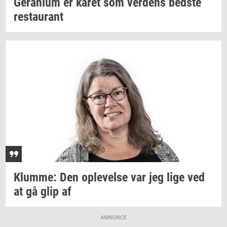
Ge­ra­ni­um
er kåret som
ver­dens
bed­ste
re­stau­rant
Klum­me:
Den
op­le­vel­se
var jeg lige ved
at gå glip af
ANNONCE