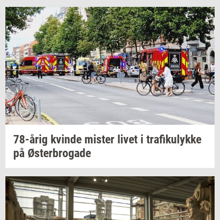
78-årig
kvin­de
mi­ster
livet i
tra­fi­ku­lyk­ke
på
Øster­bro­ga­de