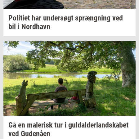
Po­li­ti­et
har
un­der­søgt
spræng­ning
ved
bil i
Nord­havn
Gå en
ma­le­risk
tur i
gul­dal­der­land­ska­bet
ved
Gu­denå­en