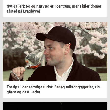
Nyt
gal­le­ri:
Ro og
nær­vær
er i
cen­trum,
mens biler
drø­ner
af­sted
på
Lyng­by­vej
Tre tip til den
tørsti­ge
turist:
Besøg
mi­kro­bryg­ge­ri­er,
vin­
går­de
og
destil­le­ri­er