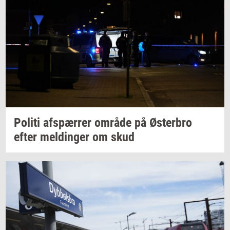
Po­li­ti
af­spær­rer
om­rå­de
på
Øster­bro
efter
mel­din­ger
om skud