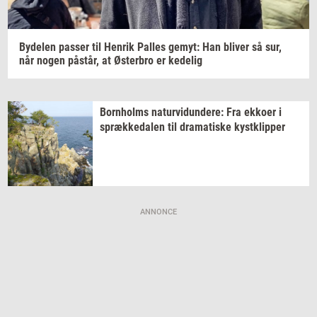
By­de­len
pas­ser
til
Hen­rik
Pal­les
gemyt:
Han
bli­ver
så sur,
når nogen
på­står,
at
Øster­bro
er
ke­de­lig
Born­holms
na­tur­vi­dun­de­re:
Fra
ek­ko­er
i
spræk­ke­da­len
til
dra­ma­ti­ske
kyst­klip­per
ANNONCE