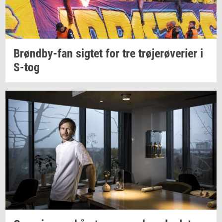
Brøndby-​fan
sig­tet
for tre
trø­je­rø­ve­ri­er
i
S-tog