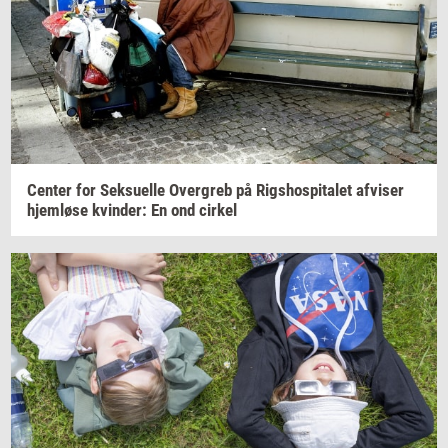
Cen­ter
for
Seksu­el­le
Over­greb
på
Rigs­ho­spi­ta­let
af­vi­ser
hjem­lø­se
kvin­der:
En ond
cir­kel