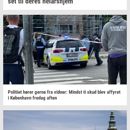
set
til deres
helårs­hjem
Po­li­ti­et
hører gerne fra
vid­ner:
Mindst
ti skud blev
af­fy­ret
i
Kø­ben­havn
fre­dag
aften