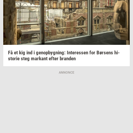
Få et kig ind i
genop­byg­ning:
In­ter­es­sen
for
Bør­sens
hi­
sto­rie
steg
mar­kant
efter
bran­den
ANNONCE