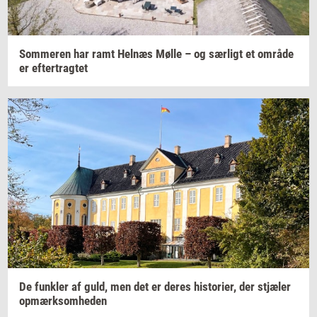
Som­me­ren
har ramt
Hel­næs
Mølle – og
sær­ligt
et
om­rå­de
er
ef­ter­trag­tet
De
funk­ler
af guld, men det er deres
hi­sto­ri­er,
der
stjæ­ler
op­mærk­som­he­den