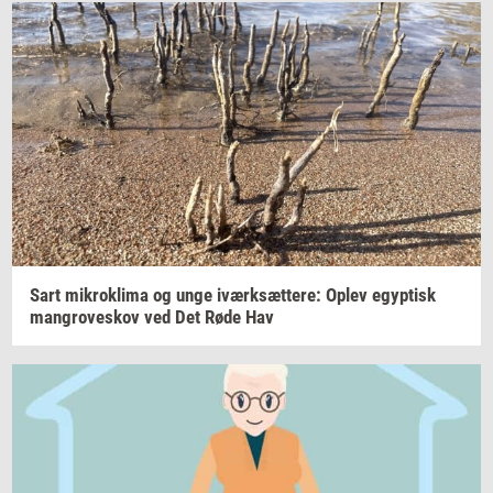
Sart
mi­krokli­ma
og unge
iværk­sæt­te­re:
Oplev
egyp­tisk
man­grove­skov
ved Det Røde Hav