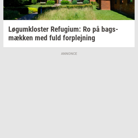
Løgum­klo­ster
Re­fu­gi­um:
Ro på
bags­
mæk­ken
med fuld
for­plej­ning
ANNONCE