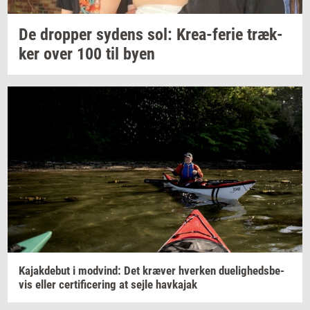
De
drop­per
sy­dens
sol:
Krea-​ferie
træk­
ker
over 100 til byen
Ka­jak­de­but
i
mod­vind: Det
kræ­ver
hver­ken
du­e­lig­heds­be­
vis
eller
cer­ti­fi­ce­ring
at sejle
hav­ka­jak