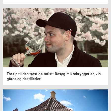
Tre tip til den
tørsti­ge
turist:
Besøg
mi­kro­bryg­ge­ri­er,
vin­
går­de
og
destil­le­ri­er