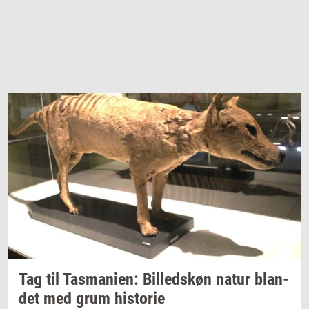
Tag til
Tas­ma­ni­en:
Bil­leds­køn
natur
blan­
det
med grum
hi­sto­rie