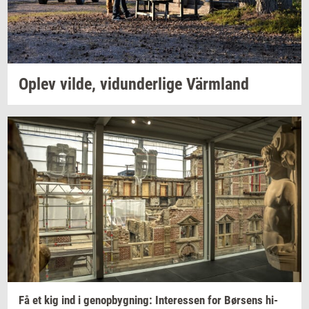
Oplev
vilde,
vi­dun­der­li­ge
Värmland
Få et kig ind i
genop­byg­ning:
In­ter­es­sen
for
Bør­sens
hi­