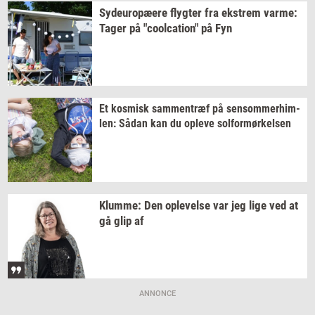
Sy­d­eu­ro­pæ­e­re
flyg­ter
fra
ek­strem
varme:
Tager på
"coolca­tion"
på Fyn
Et
kos­misk
sam­men­træf
på
sen­som­mer­him­
len:
Sådan kan du
op­le­ve
sol­for­mør­kel­sen
Klum­me:
Den
op­le­vel­se
var jeg lige ved at
gå glip af
ANNONCE