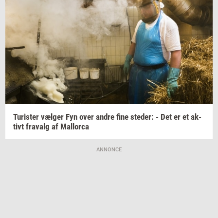
Turi­ster
væl­ger
Fyn over andre fine
ste­der:
- Det er et
ak­
tivt
fra­valg
af
Mall­orca
ANNONCE