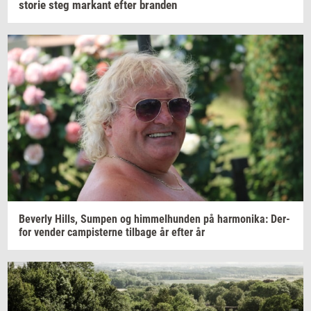
sto­rie
steg
mar­kant
efter
bran­den
Be­ver­ly
Hills,
Sum­pen
og
him­mel­hund­en
på
har­moni­ka:
Der­
for
ven­der
cam­pi­ster­ne
til­ba­ge
år efter år