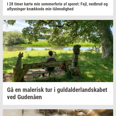
I 28 timer kørte min
som­mer­fe­rie
af
spo­ret:
Fejl,
ned­brud
og
af­lys­nin­ger
knæk­ke­de
min
tå­l­mo­dig­hed
Gå en
ma­le­risk
tur i
gul­dal­der­land­ska­bet
ved
Gu­denå­en