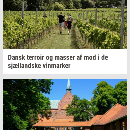
Dansk
ter­roir
og
mas­ser
af mod i de
sjæl­land­ske
vin­mar­ker