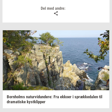
Del med andre:
Born­holms
na­tur­vi­dun­de­re:
Fra
ek­ko­er
i
spræk­ke­da­len
til
dra­ma­ti­ske
kyst­klip­per