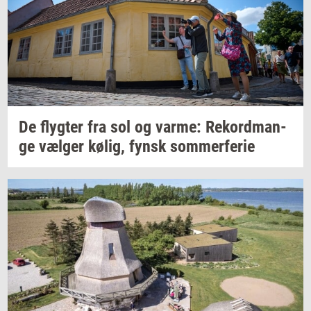
De
flyg­ter
fra sol og
varme:
Re­kord­man­
ge
væl­ger
kølig,
fynsk
som­mer­fe­rie