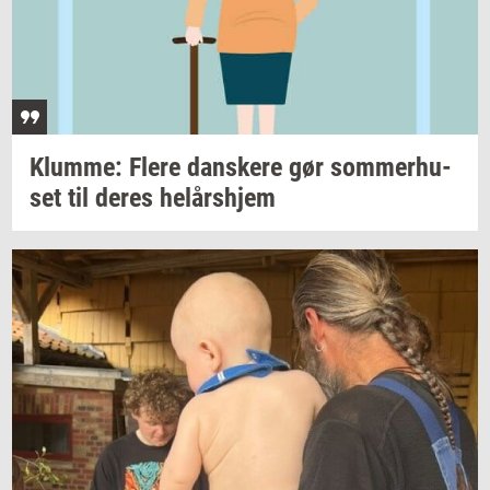
Klum­me: Flere
dan­ske­re
gør
som­mer­hu­
set
til deres
helårs­hjem