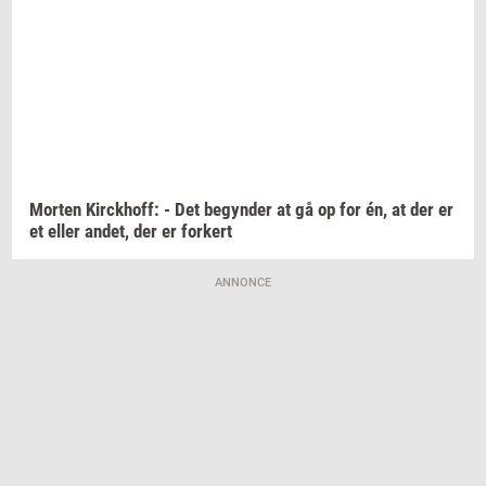
Mor­ten
Kirck­hoff:
- Det
be­gyn­der
at gå op for én, at der er
et eller
andet,
der er
for­kert
ANNONCE