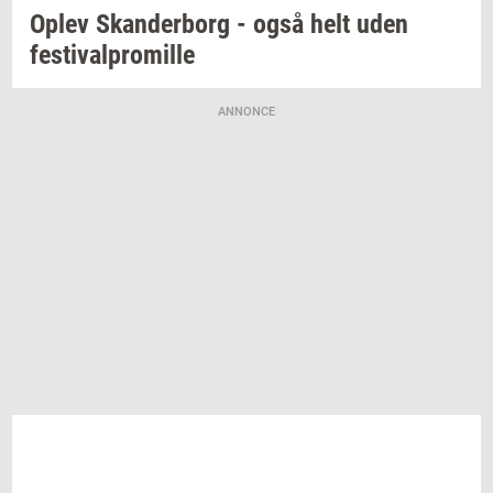
Oplev
Skan­der­borg
- også helt uden
festi­val­pro­mil­le
ANNONCE