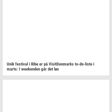
Unik
festi­val
i Ribe er på
Vi­sit­Den­marks
to-​do-liste
i
marts:
I
we­e­ken­den
går det løs