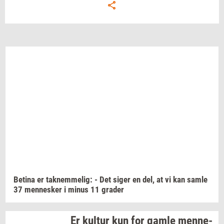
Be­ti­na
er
tak­nem­me­lig:
- Det siger en del, at vi kan samle
37
men­ne­sker
i minus 11
gra­der
Er
kul­tur
kun for gamle
men­ne­