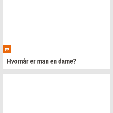
Hvor­når
er man en dame?