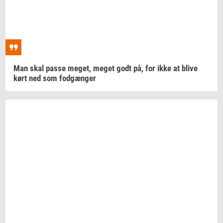
Man skal passe
meget,
meget godt på, for ikke at blive
kørt ned som
fod­gæn­ger