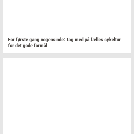
For
før­ste
gang
no­gen­sin­de:
Tag med på
fæl­les
cy­kel­tur
for det gode
for­mål