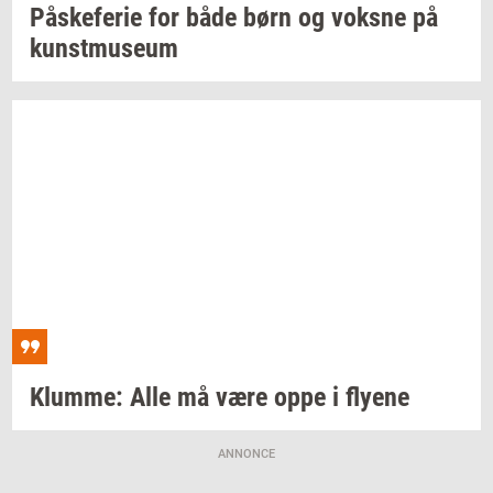
På­ske­fe­rie
for både børn og
voks­ne
på
kunst­mu­se­um
Klum­me:
Alle må være oppe i
fly­e­ne
ANNONCE