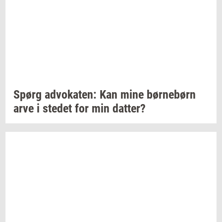
Spørg
ad­vo­ka­ten:
Kan mine
bør­ne­børn
arve i
ste­det
for min
dat­ter?