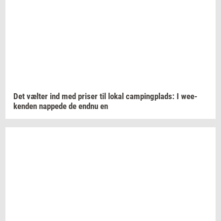
Det
væl­ter
ind med
pri­ser
til lokal
cam­ping­plads:
I
we­e­
ken­den
nap­pe­de
de endnu en