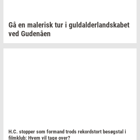
Gå en
ma­le­risk
tur i
gul­dal­der­land­ska­bet
ved
Gu­denå­en
H.C.
stop­per
som
for­mand
trods
re­kord­s­tort
be­søgstal
i
film­klub:
Hvem vil tage over?