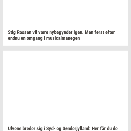
Stig
Ros­sen
vil være
ny­be­gyn­der
igen. Men først efter
endnu en
om­gang
i
mu­si­cal­ma­ne­gen
Ul­ve­ne
bre­der
sig i Syd- og
Søn­derjyl­land:
Her får du de