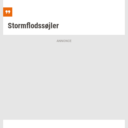
Storm­flod­s­søj­ler
ANNONCE