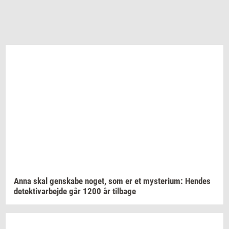
Anna skal
gen­ska­be
noget,
som er et
myste­ri­um:
Hen­des
de­tek­ti­v­ar­bej­de
går 1200 år
til­ba­ge