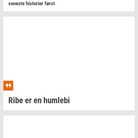
se­ne­ste
hi­sto­ri­er
først
Ribe er en
hum­le­bi