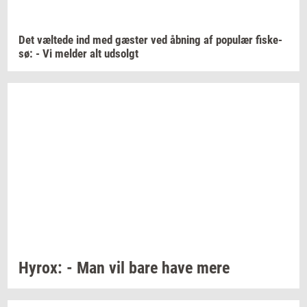
Det
væl­te­de
ind med
gæ­ster
ved
åb­ning
af
po­pu­lær
fi­ske­
sø:
- Vi
mel­der
alt
ud­solgt
Hyrox:
- Man vil bare have mere