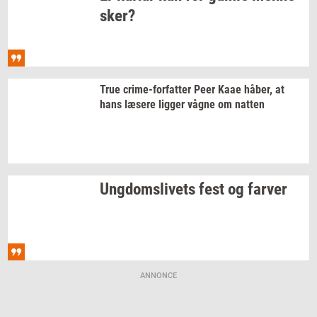
sker?
True
crime-​forfatter
Peer Kaae
håber,
at
hans
læ­se­re
lig­ger
vågne om
nat­ten
Ung­doms­li­vets
fest og
far­ver
ANNONCE