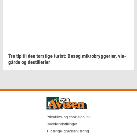
Tre tip til den
tørsti­ge
turist:
Besøg
mi­kro­bryg­ge­ri­er,
vin­
går­de
og
destil­le­ri­er
Privatlivs- og cookie-politik
Cookieindstillinger
Tilgængelighedserklæring