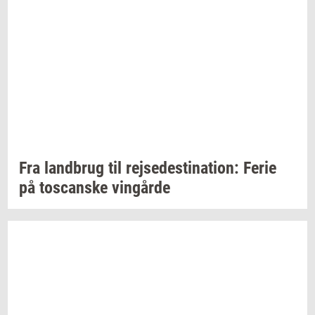
Fra
land­brug
til
rej­se­desti­na­tion:
Ferie
på
toscan­ske
vin­går­de