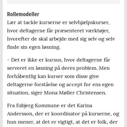
afprøves der i 2018 et angst og depression
Rollemodeller
kursus for unge mellem 15 og 25, samt et
Lær at tackle kurserne er selvhjælpskurser,
angst og depression online kursus.I Ribe er
hvor deltagerne får præsenteret værktøjer,
der i foråret kurser i Lær at tackle angst og
hvorefter de skal arbejde med sig selv og selv
depression samt et Lær at tackle kroniske
finde sin egen løsning.
smerter. Tilmelding og mere information
kan fås hos Karina Andersson eller Anne
- Det er ikke er kursus, hvor deltagerne får
Cathrine Omann på 76163441 eller
serveret en løsning på deres problem. Men
latkursus@esbjergkommune.dk
forhåbentlig kan kurser som disse give
deltagerne forståelse og accept for ens egen
situation, siger Mona Møller Christensen.
Fra Esbjerg Kommune er det Karina
Andersson, der er koordinator på kurserne, og
hun mener, at det er vigtigt, at det er folk, der