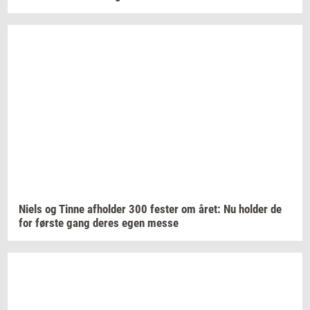
Niels og Tinne
af­hol­der
300
fe­ster
om året: Nu
hol­der
de
for
før­ste
gang deres egen messe