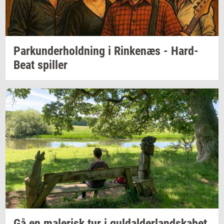
Par­kun­der­hold­ning
i
Rin­ke­næs
-
Hard-​
Beat
spil­ler
Gå en
ma­le­risk
tur i
gul­dal­der­land­ska­bet