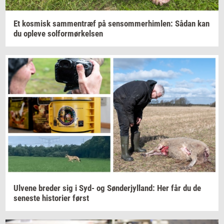
Et
kos­misk
sam­men­træf
på
sen­som­mer­him­len:
Sådan kan
du
op­le­ve
sol­for­mør­kel­sen
Ul­ve­ne
bre­der
sig i Syd- og
Søn­derjyl­land:
Her får du de
se­ne­ste
hi­sto­ri­er
først