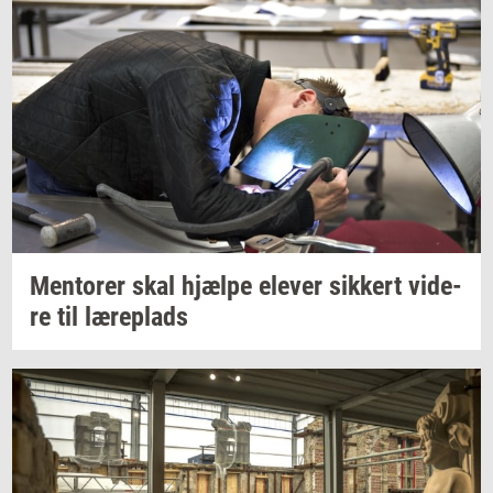
Men­to­rer
skal
hjæl­pe
ele­ver
sik­kert
vi­de­
re
til
læ­re­plads