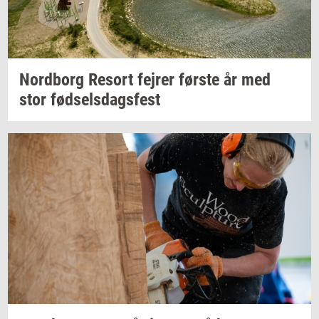
Nord­borg
Resort
fejrer
før­ste
år med
stor
fød­sels­dags­fest