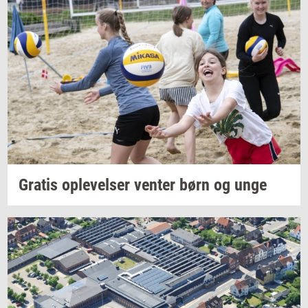
Gra­tis
op­le­vel­ser
ven­ter
børn og unge