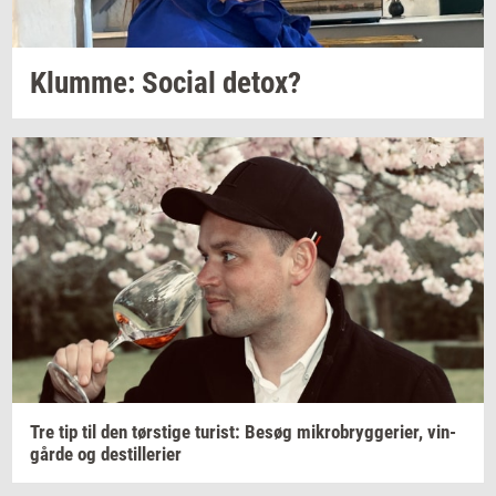
Klum­me: So­ci­al
detox?
Tre tip til den
tørsti­ge
turist:
Besøg
mi­kro­bryg­ge­ri­er,
vin­
går­de
og
destil­le­ri­er