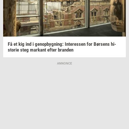
Få et kig ind i
genop­byg­ning:
In­ter­es­sen
for
Bør­sens
hi­
sto­rie
steg
mar­kant
efter
bran­den
ANNONCE