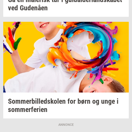
ved
Gu­denå­en
Som­mer­bil­ledsko­len
for børn og unge i
som­mer­fe­ri­en
ANNONCE