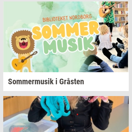
Som­mer­mu­sik
i
Grå­sten