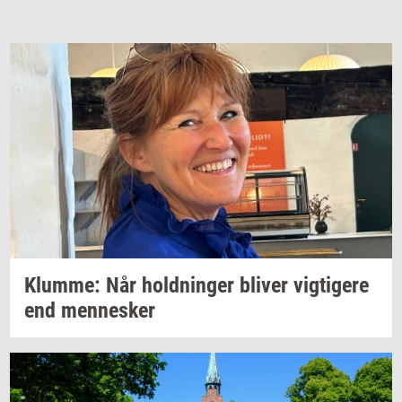
Klum­me:
Når
hold­nin­ger
bli­ver
vig­ti­ge­re
end
men­ne­sker