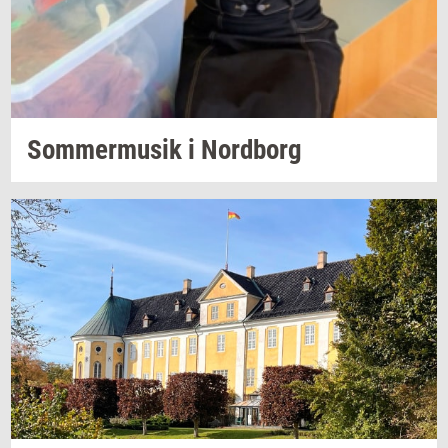
Som­mer­mu­sik
i
Nord­borg