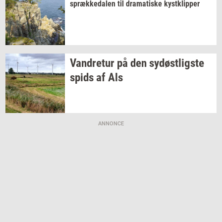
spræk­ke­da­len
til
dra­ma­ti­ske
kyst­klip­per
Van­dre­tur
på den
sy­døst­lig­ste
spids af Als
ANNONCE