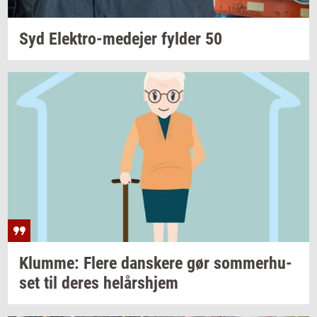
Syd
Elektro-​medejer
fyl­der
50
Klum­me: Flere
dan­ske­re
gør
som­mer­hu­
set
til deres
helårs­hjem