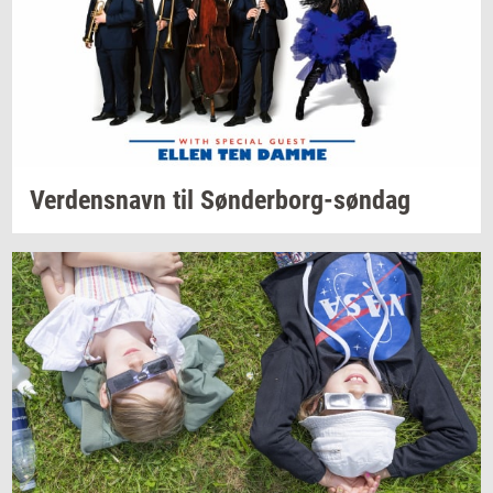
Ver­dens­navn
til
Sønderborg-​søndag