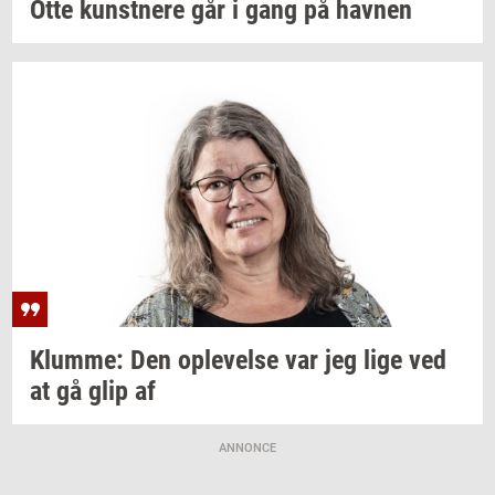
Otte
kunst­ne­re
går i gang på
hav­nen
Klum­me:
Den
op­le­vel­se
var jeg lige ved
at gå glip af
ANNONCE