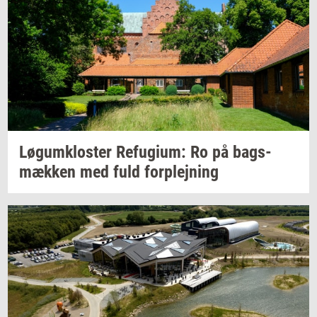
Løgum­klo­ster
Re­fu­gi­um:
Ro på
bags­
mæk­ken
med fuld
for­plej­ning