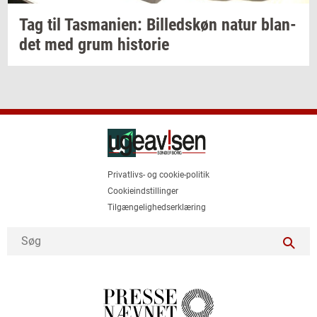
Tag til
Tas­ma­ni­en:
Bil­leds­køn
natur
blan­
det
med grum
hi­sto­rie
Privatlivs- og cookie-politik
Cookieindstillinger
Tilgængelighedserklæring