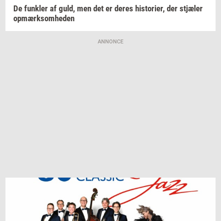
De
funk­ler
af guld, men det er deres
hi­sto­ri­er,
der
stjæ­ler
op­mærk­som­he­den
ANNONCE