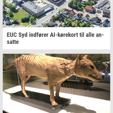
EUC Syd
ind­fø­rer
AI-​kørekort
til alle
an­
sat­te