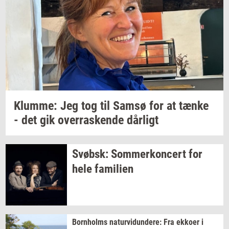
Klum­me: Jeg
tog til Samsø for at tænke
- det gik
over­ra­sken­de
dår­ligt
Svøbsk:
Som­mer­kon­cert
for
hele
fa­mi­li­en
Born­holms
na­tur­vi­dun­de­re:
Fra
ek­ko­er
i