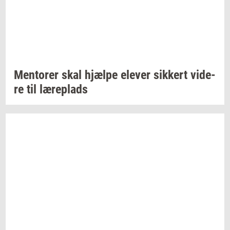
Men­to­rer
skal
hjæl­pe
ele­ver
sik­kert
vi­de­
re
til
læ­re­plads