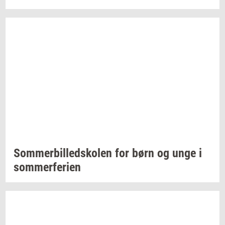
Som­mer­bil­ledsko­len
for børn og unge i
som­mer­fe­ri­en