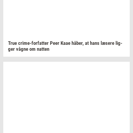
True
crime-​forfatter
Peer Kaae
håber,
at hans
læ­se­re
lig­
ger
vågne om
nat­ten