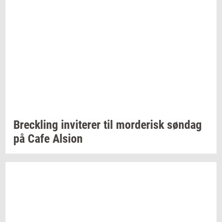
Breck­ling
in­vi­te­rer
til
mor­de­risk
søn­dag
på Cafe
Al­sion