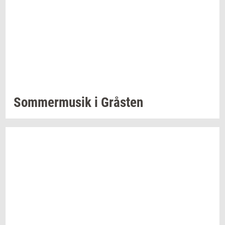
Som­mer­mu­sik
i
Grå­sten