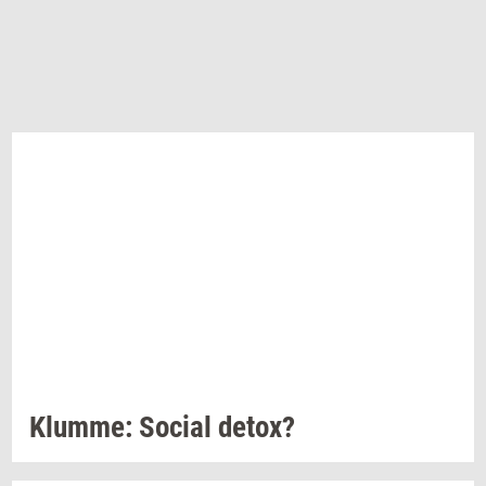
Klum­me: So­ci­al
detox?