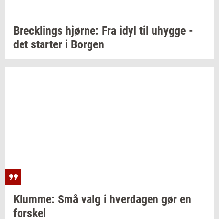
Breck­lings
hjør­ne:
Fra idyl til
uhyg­ge
-
det
star­ter
i
Bor­gen
Klum­me:
Små valg i
hver­da­gen
gør en
for­skel