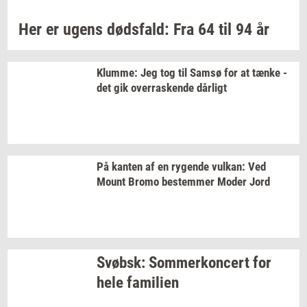
Her er ugens
døds­fald:
Fra 64 til 94 år
Klum­me: Jeg
tog til Samsø for at tænke -
det gik
over­ra­sken­de
dår­ligt
På
kan­ten
af en
ry­gen­de
vulkan:
Ved
Mount Bromo
be­stem­mer
Moder Jord
Svøbsk:
Som­mer­kon­cert
for
hele
fa­mi­li­en