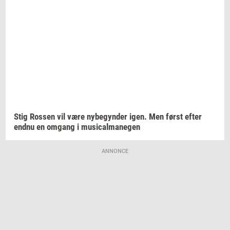
Stig
Ros­sen
vil være
ny­be­gyn­der
igen. Men først efter
endnu en
om­gang
i
mu­si­cal­ma­ne­gen
ANNONCE