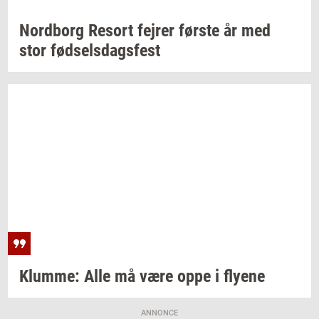
Nord­borg
Resort
fejrer
før­ste
år med
stor
fød­sels­dags­fest
Klum­me:
Alle må være oppe i
fly­e­ne
ANNONCE