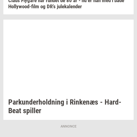
Claus
Fly­ga­re
har
run­det
de 80 år - nu er han med i både
Hollywood-​film
og DR’s
ju­le­ka­len­der
Par­kun­der­hold­ning
i
Rin­ke­næs
-
Hard-​
Beat
spil­ler
ANNONCE