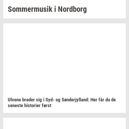
Som­mer­mu­sik
i
Nord­borg
Ul­ve­ne
bre­der
sig i Syd- og
Søn­derjyl­land:
Her får du de
se­ne­ste
hi­sto­ri­er
først