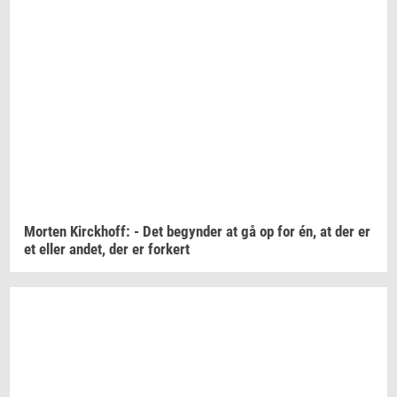
Mor­ten
Kirck­hoff:
- Det
be­gyn­der
at gå op for én, at der er
et eller
andet,
der er
for­kert