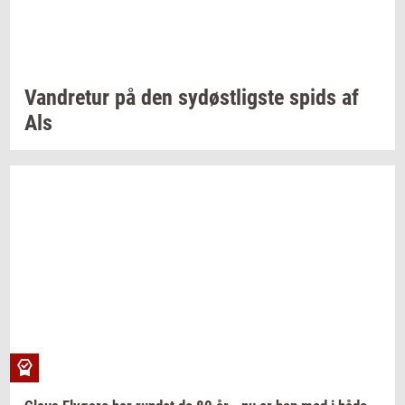
Van­dre­tur
på den
sy­døst­lig­ste
spids af
Als