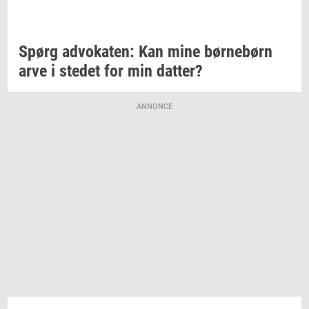
Spørg
ad­vo­ka­ten:
Kan mine
bør­ne­børn
arve i
ste­det
for min
dat­ter?
ANNONCE