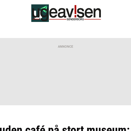
ANNONCE
r uden café på stort museum