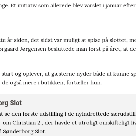
age. Et initiativ som allerede blev varslet i januar eft
te år siden, det sidst var muligt at spise på slottet, 
rgaard Jørgensen besluttede man først på året, at d
 start og oplever, at gæsterne nyder både at kunne spi
 de også mere i butikken, fortæller hun.
org Slot
t se den første udstilling i de nyindrettede særudstill
 om Christian 2., der havde et utroligt omskifteligt li
å Sønderborg Slot.