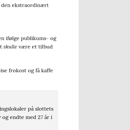
er den ekstraordinært
men ifølge publikums- og
skulle
et
være et tilbud
se frokost og få kaffe
ingslokaler på slottets
v og endte med 27 år i