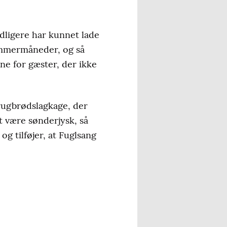
idligere har kunnet lade
 sommermåneder, og så
ne for gæster, der ikke
 rugbrødslagkage, der
t være sønderjysk, så
og tilføjer, at Fuglsang