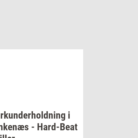
r­kun­der­hold­ning
i
n­ke­næs
-
Hard-​Beat