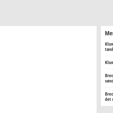
Mes
Klum
tænk
Klum
Brec
sønd
Brec
det 