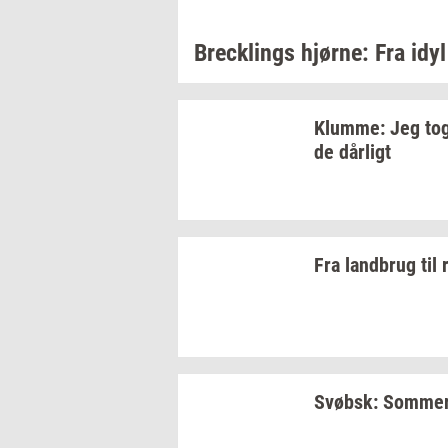
Breck­lings
hjør­ne:
Fra idyl
Klum­me: Jeg
tog
de
dår­ligt
Fra
land­brug
til
Svøbsk:
Som­mer­