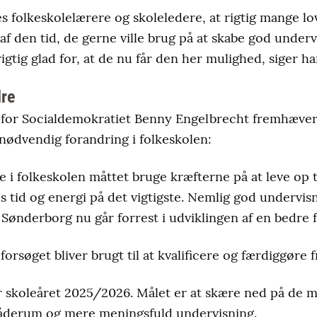
res folkeskolelærere og skoleledere, at rigtig mange l
 af den tid, de gerne ville brug på at skabe god underv
rigtig glad for, at de nu får den her mulighed, siger ha
dre
for Socialdemokratiet Benny Engelbrecht fremhæver
 nødvendig forandring i folkeskolen:
e i folkeskolen måttet bruge kræfterne på at leve op til
s tid og energi på det vigtigste. Nemlig god undervisn
r i Sønderborg nu går forrest i udviklingen af en bedre 
forsøget bliver brugt til at kvalificere og færdiggøre 
r skoleåret 2025/2026. Målet er at skære ned på de 
 råderum og mere meningsfuld undervisning.