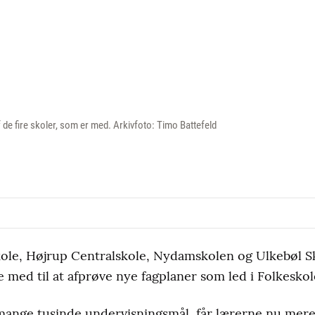
 de fire skoler, som er med. Arkivfoto: Timo Battefeld
ole, Højrup Centralskole, Nydamskolen og Ulkebøl Sko
ed til at afprøve nye fagplaner som led i Folkeskol
e mange tusinde undervisningsmål, får lærerne nu mere