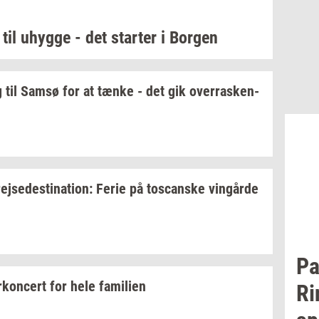
 til
uhyg­ge
- det
star­ter
i
Bor­gen
 til Samsø for at tænke - det gik
over­ra­sken­
rej­se­desti­na­tion:
Ferie på
toscan­ske
vin­går­de
Pa
kon­cert
for hele
fa­mi­li­en
Ri