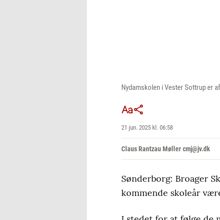
Nydamskolen i Vester Sottrup er af
21 jun. 2025 kl. 06:58
Claus Rantzau Møller cmj@jv.dk
Sønderborg: Broager Sk
kommende skoleår være m
I stedet for at følge d