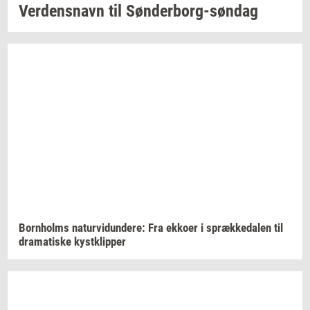
Ver­dens­navn
til
Sønderborg-​søndag
Born­holms
na­tur­vi­dun­de­re:
Fra
ek­ko­er
i
spræk­ke­da­len
til
dra­ma­ti­ske
kyst­klip­per