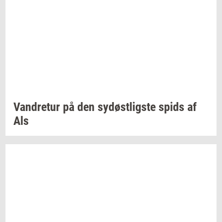
Van­dre­tur
på den
sy­døst­lig­ste
spids af
Als