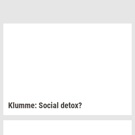
Klum­me: So­ci­al
detox?