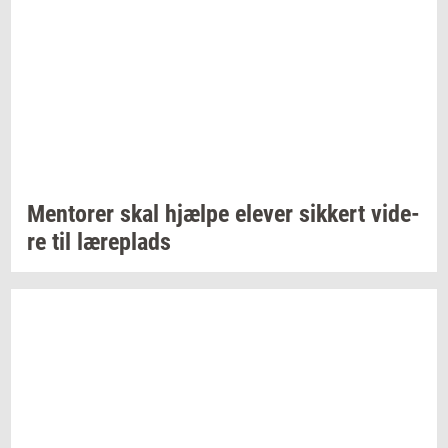
Men­to­rer
skal
hjæl­pe
ele­ver
sik­kert
vi­de­
re
til
læ­re­plads