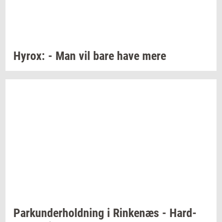
Hyrox:
- Man vil bare have mere
Par­kun­der­hold­ning
i
Rin­ke­næs
-
Hard-​