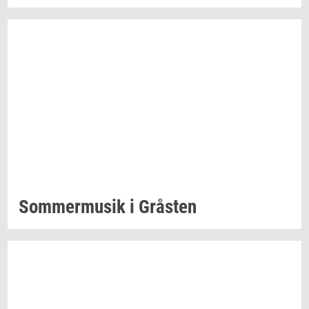
Som­mer­mu­sik
i
Grå­sten