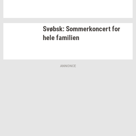
Svøbsk:
Som­mer­kon­cert
for
hele
fa­mi­li­en
ANNONCE