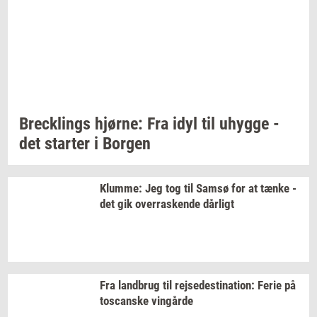
Breck­lings
hjør­ne:
Fra idyl til
uhyg­ge
-
det
star­ter
i
Bor­gen
Klum­me: Jeg
tog til Samsø for at tænke -
det gik
over­ra­sken­de
dår­ligt
Fra
land­brug
til
rej­se­desti­na­tion:
Ferie på
toscan­ske
vin­går­de