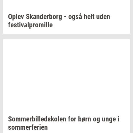
Oplev
Skan­der­borg
- også helt uden
festi­val­pro­mil­le
Som­mer­bil­ledsko­len
for børn og unge i
som­mer­fe­ri­en