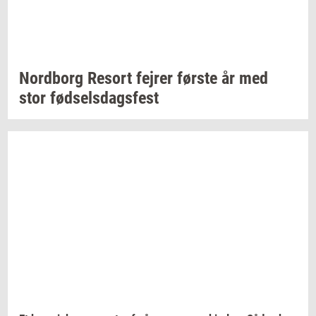
Nord­borg
Resort
fejrer
før­ste
år med
stor
fød­sels­dags­fest