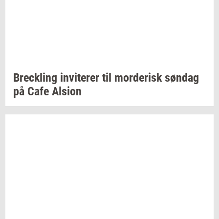
Breck­ling
in­vi­te­rer
til
mor­de­risk
søn­dag
på Cafe
Al­sion