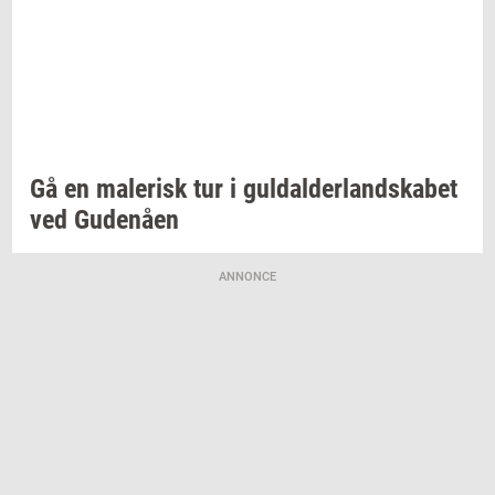
Gå en
ma­le­risk
tur i
gul­dal­der­land­ska­bet
ved
Gu­denå­en
ANNONCE