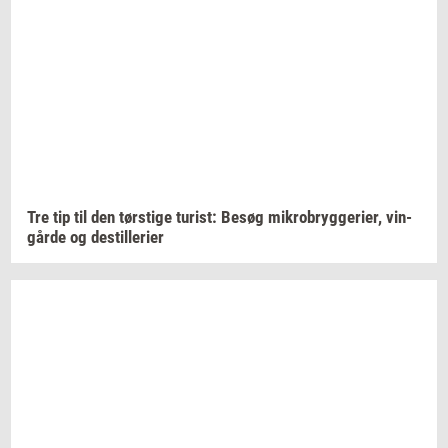
Tre tip til den
tørsti­ge
turist:
Besøg
mi­kro­bryg­ge­ri­er,
vin­
går­de
og
destil­le­ri­er