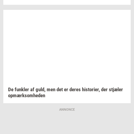
De
funk­ler
af guld, men det er deres
hi­sto­ri­er,
der
stjæ­ler
op­mærk­som­he­den
ANNONCE