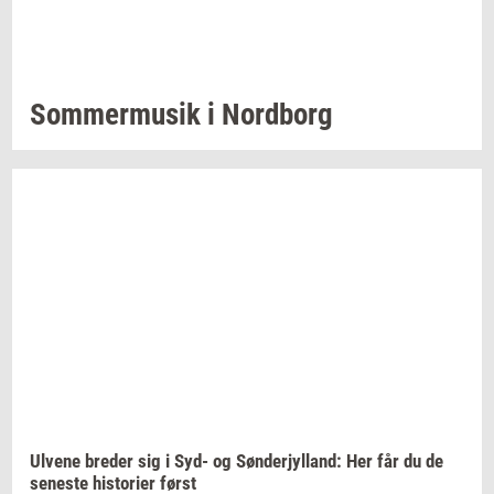
Som­mer­mu­sik
i
Nord­borg
Ul­ve­ne
bre­der
sig i Syd- og
Søn­derjyl­land:
Her får du de
se­ne­ste
hi­sto­ri­er
først