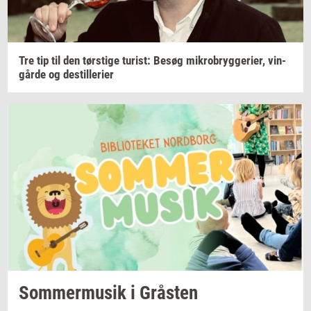
Tre tip til den
tørsti­ge
turist:
Besøg
mi­kro­bryg­ge­ri­er,
vin­
går­de
og
destil­le­ri­er
Som­mer­mu­sik
i
Grå­sten