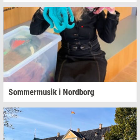
Som­mer­mu­sik
i
Nord­borg