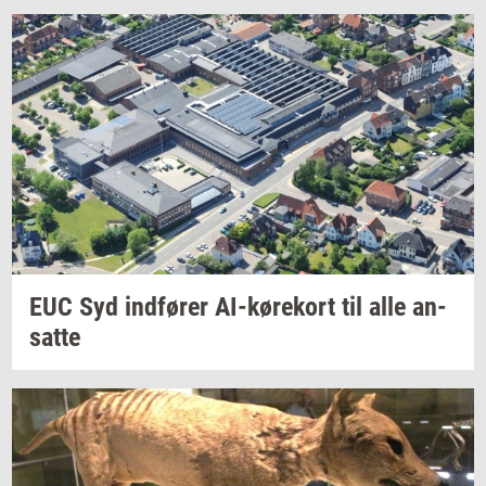
EUC Syd
ind­fø­rer
AI-​kørekort
til alle
an­
sat­te