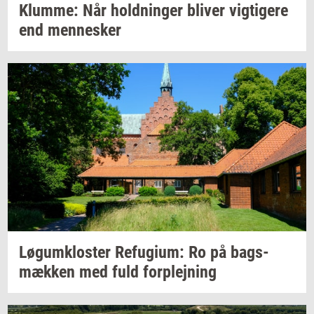
Klum­me:
Når
hold­nin­ger
bli­ver
vig­ti­ge­re
end
men­ne­sker
Løgum­klo­ster
Re­fu­gi­um:
Ro på
bags­
mæk­ken
med fuld
for­plej­ning