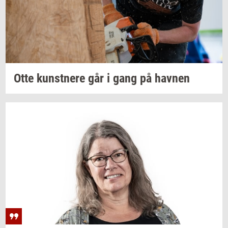
Otte
kunst­ne­re
går i gang på
hav­nen