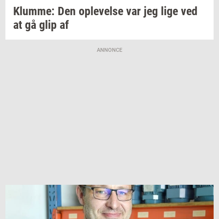
Klum­me:
Den
op­le­vel­se
var jeg lige ved
at gå glip af
ANNONCE