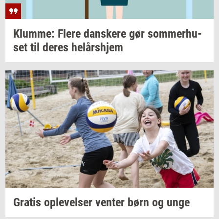
Klum­me: Flere
dan­ske­re
gør
som­mer­hu­
set
til deres
helårs­hjem
Gra­tis
op­le­vel­ser
ven­ter
børn og unge