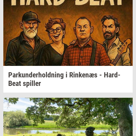
Par­kun­der­hold­ning
i
Rin­ke­næs
-
Hard-​
Beat
spil­ler