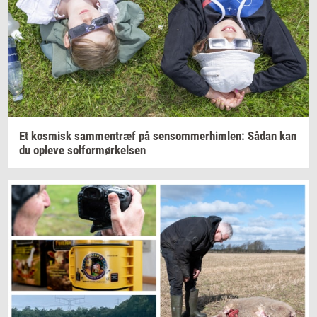
Et
kos­misk
sam­men­træf
på
sen­som­mer­him­len:
Sådan kan
du
op­le­ve
sol­for­mør­kel­sen