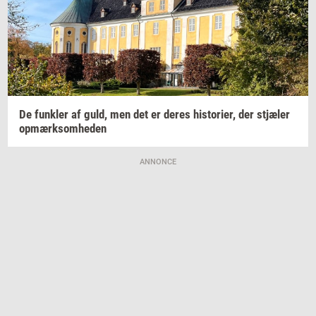
De
funk­ler
af guld, men det er deres
hi­sto­ri­er,
der
stjæ­ler
op­mærk­som­he­den
ANNONCE