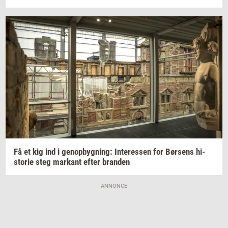
Få et kig ind i
genop­byg­ning:
In­ter­es­sen
for
Bør­sens
hi­
sto­rie
steg
mar­kant
efter
bran­den
ANNONCE