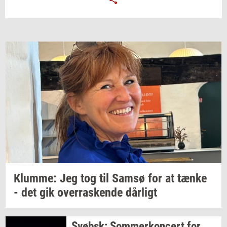
Klum­me: Jeg
tog til Samsø for at tænke
- det gik
over­ra­sken­de
dår­ligt
Svøbsk:
Som­mer­kon­cert
for