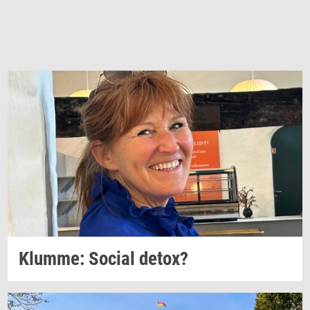
Klum­me: So­ci­al
detox?