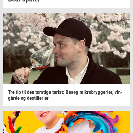
Tre tip til den
tørsti­ge
turist:
Besøg
mi­kro­bryg­ge­ri­er,
vin­
går­de
og
destil­le­ri­er