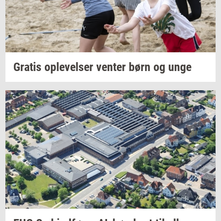
Gra­tis
op­le­vel­ser
ven­ter
børn og unge