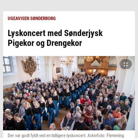
UGEAVISEN SØNDERBORG
Lyskoncert med Sønderjysk
Pigekor og Drengekor
Der var godt fyldt ved en tidligere lyskoncert. Arkivfoto: Flemming