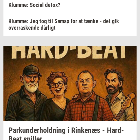
Klumme: Social detox?
Klumme: Jeg tog til Samsø for at tænke - det gik
overraskende dårligt
Par­kun­der­hold­ning
i
Rin­ke­næs
-
Hard-​
Beat
spil­ler