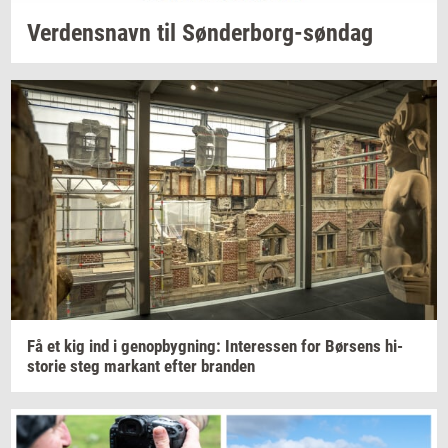
Ver­dens­navn
til
Sønderborg-​søndag
Få et kig ind i
genop­byg­ning:
In­ter­es­sen
for
Bør­sens
hi­
sto­rie
steg
mar­kant
efter
bran­den