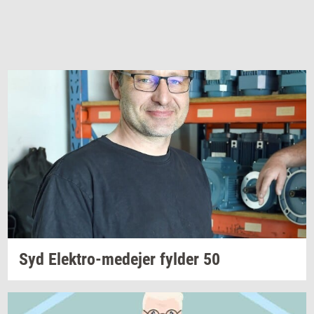
Syd
Elektro-​medejer
fyl­der
50