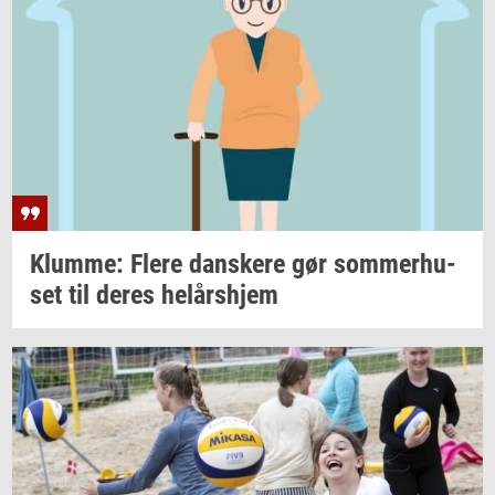
Klum­me: Flere
dan­ske­re
gør
som­mer­hu­
set
til deres
helårs­hjem