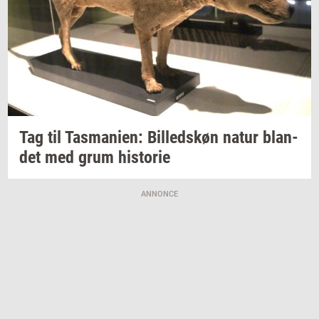
Tag til
Tas­ma­ni­en:
Bil­leds­køn
natur
blan­
det
med grum
hi­sto­rie
ANNONCE