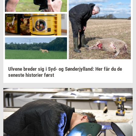
Ul­ve­ne
bre­der
sig i Syd- og
Søn­derjyl­land:
Her får du de
se­ne­ste
hi­sto­ri­er
først