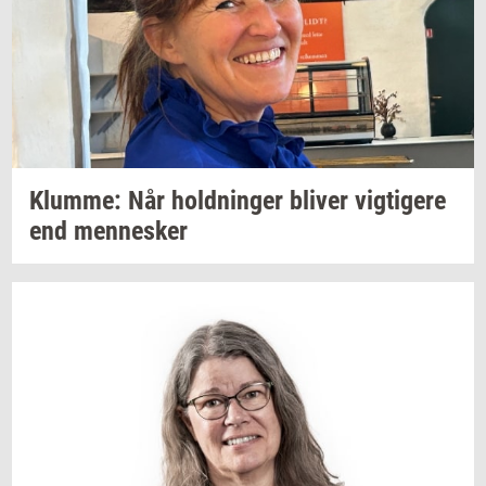
Klum­me:
Når
hold­nin­ger
bli­ver
vig­ti­ge­re
end
men­ne­sker