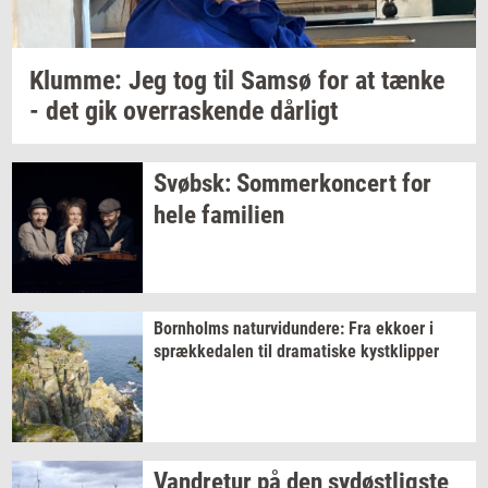
Klum­me: Jeg
tog til Samsø for at tænke
- det gik
over­ra­sken­de
dår­ligt
Svøbsk:
Som­mer­kon­cert
for
hele
fa­mi­li­en
Born­holms
na­tur­vi­dun­de­re:
Fra
ek­ko­er
i
spræk­ke­da­len
til
dra­ma­ti­ske
kyst­klip­per
Van­dre­tur
på den
sy­døst­lig­ste