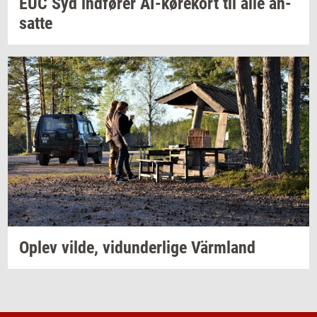
EUC Syd
ind­fø­rer
AI-​kørekort
til alle
an­
sat­te
Oplev
vilde,
vi­dun­der­li­ge
Värmland