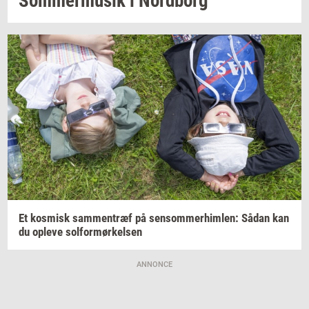
Som­mer­mu­sik
i
Nord­borg
Et
kos­misk
sam­men­træf
på
sen­som­mer­him­len:
Sådan kan
du
op­le­ve
sol­for­mør­kel­sen
ANNONCE