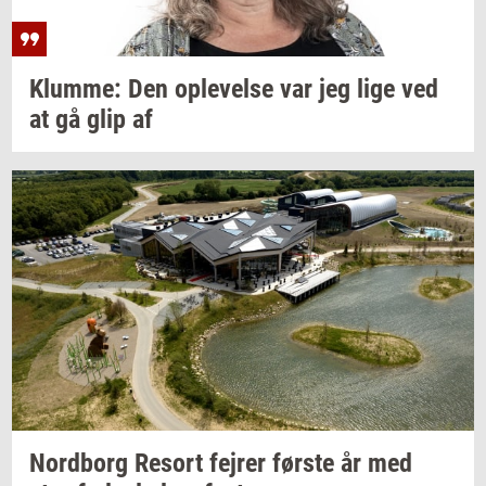
Klum­me:
Den
op­le­vel­se
var jeg lige ved
at gå glip af
Nord­borg
Resort
fejrer
før­ste
år med