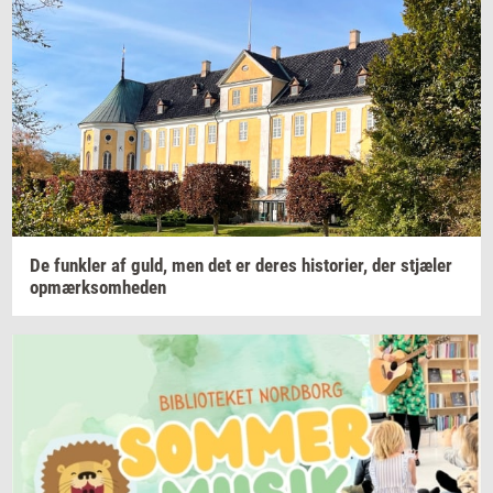
De
funk­ler
af guld, men det er deres
hi­sto­ri­er,
der
stjæ­ler
op­mærk­som­he­den