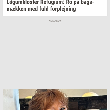
Løgum­klo­ster
Re­fu­gi­um:
Ro på
bags­
mæk­ken
med fuld
for­plej­ning
ANNONCE