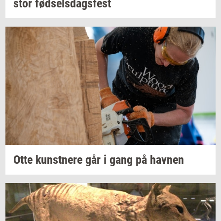
stor
fød­sels­dags­fest
Otte
kunst­ne­re
går i gang på
hav­nen