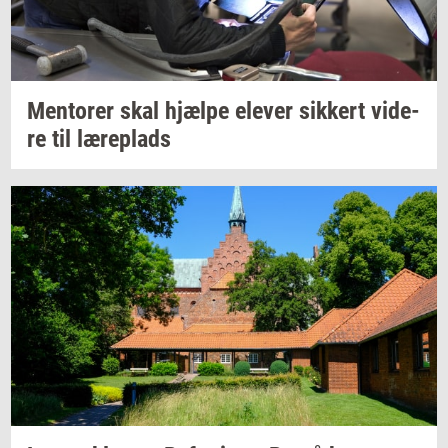
Men­to­rer
skal
hjæl­pe
ele­ver
sik­kert
vi­de­
re
til
læ­re­plads