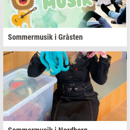
Som­mer­mu­sik
i
Grå­sten