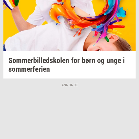
Som­mer­bil­ledsko­len
for børn og unge i
som­mer­fe­ri­en
ANNONCE