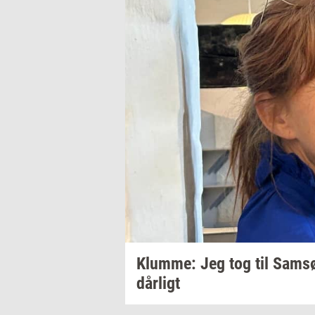
Klum­me: Jeg
tog til Samsø
dår­ligt