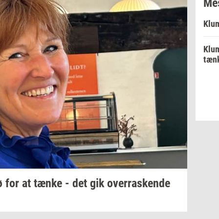
Mes
Klum
Klum
tænk
 for at tænke - det gik
over­ra­sken­de