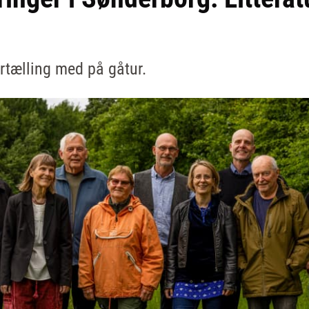
rtælling med på gåtur.