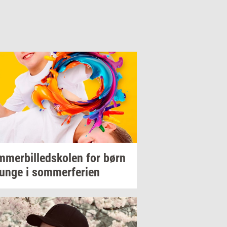
­mer­bil­ledsko­len
for børn
unge i
som­mer­fe­ri­en