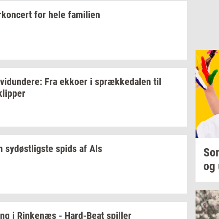
kon­cert
for hele
fa­mi­li­en
­vi­dun­de­re:
Fra
ek­ko­er
i
spræk­ke­da­len
til
klip­per
en
sy­døst­lig­ste
spids af Als
Som
og 
ing
i
Rin­ke­næs
-
Hard-​Beat
spil­ler