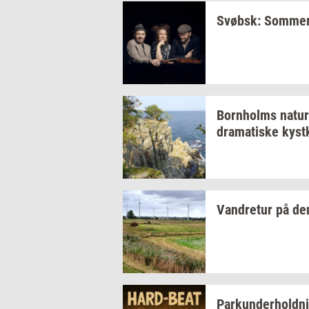
Svøbsk:
Som­mer­
Born­holms
na­tur
dra­ma­ti­ske
kyst­
Van­dre­tur
på d
Par­kun­der­hold­n