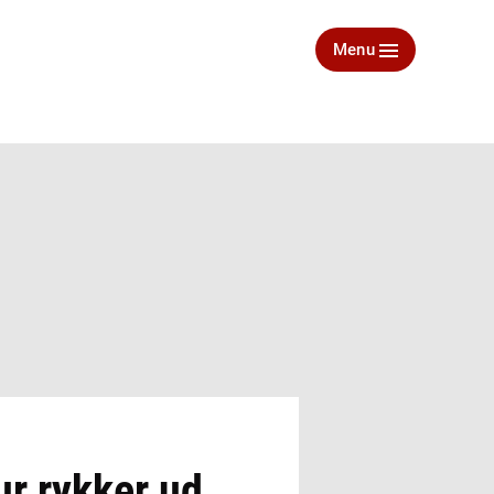
Menu
ur rykker ud