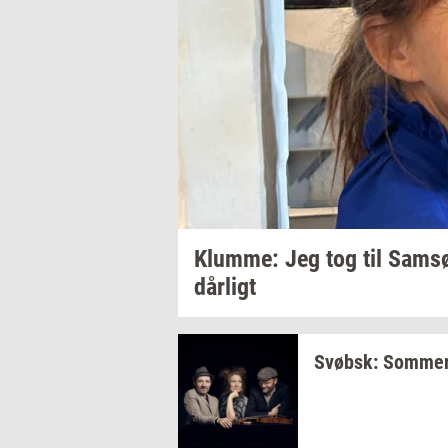
Klum­me: Jeg
tog til Samsø
dår­ligt
Svøbsk:
Som­mer­