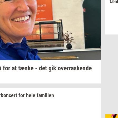
tænk
 for at tænke - det gik
over­ra­sken­de
kon­cert
for hele
fa­mi­li­en