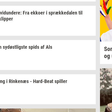
­vi­dun­de­re:
Fra
ek­ko­er
i
spræk­ke­da­len
til
klip­per
en
sy­døst­lig­ste
spids af Als
Som
og 
ing
i
Rin­ke­næs
-
Hard-​Beat
spil­ler