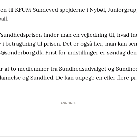
sen til KFUM Sundeved spejderne i Nybøl, Juniorgru
all.
ndhedsprisen finder man en vejledning til, hvad inds
 betragtning til prisen. Det er også her, man kan send
s@sonderborg.dk. Frist for indstillinger er søndag den 2
 af to medlemmer fra Sundhedsudvalget og Sundhed
dannelse og Sundhed. De kan udpege en eller flere p
ANNONCE