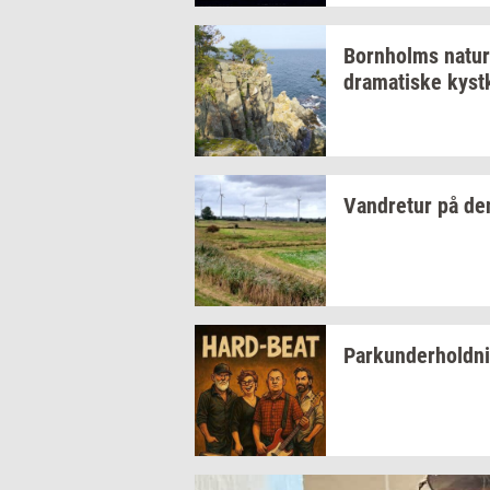
Born­holms
na­tur
dra­ma­ti­ske
kyst­
Van­dre­tur
på d
Par­kun­der­hold­n