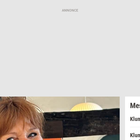
ANNONCE
Mes
Klum
Klum