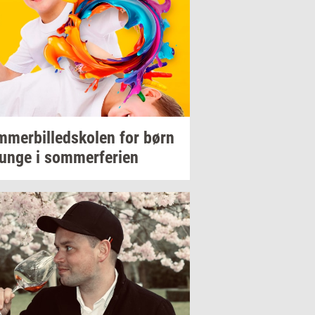
­mer­bil­ledsko­len
for børn
unge i
som­mer­fe­ri­en