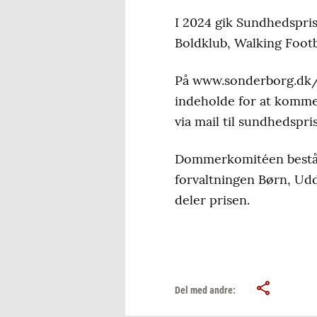
I 2024 gik Sundhedspri
Boldklub, Walking Footb
På www.sonderborg.dk/su
indeholde for at komme i
via mail til sundhedspri
Dommerkomitéen består
forvaltningen Børn, Ud
deler prisen.
Del med andre: