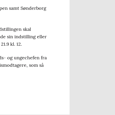
ppen samt Sønderborg
tillingen skal
e sin indstilling eller
1.9 kl. 12.
s- og ungechefen fra
rismodtagere, som så