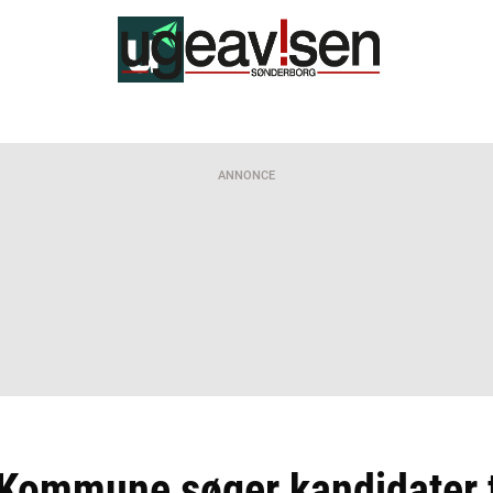
ANNONCE
Kommune søger kandidater t