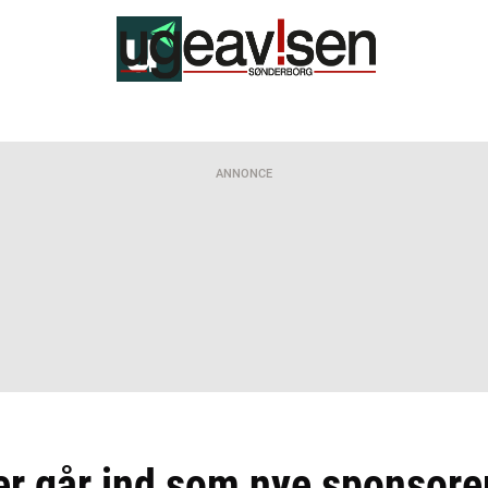
ANNONCE
r går ind som nye sponsorer