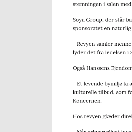
stemningen i salen med
Soya Group, der står ba
sponsoratet en naturlig
- Revyen samler mennesk
lyder det fra ledelsen i
Også Hanssens Ejendomm
- Et levende bymiljø k
kulturelle tilbud, som f
Koncernen.
Hos revyen glæder direk
- Når erhvervslivet inve