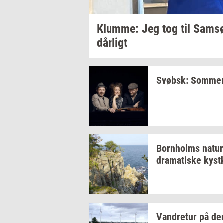
Klum­me: Jeg
tog til Samsø
dår­ligt
Svøbsk:
Som­mer­
Born­holms
na­tur
dra­ma­ti­ske
kyst­
Van­dre­tur
på d