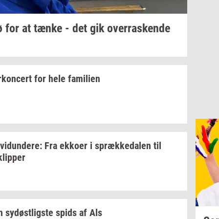
 for at tænke - det gik
over­ra­sken­de
kon­cert
for hele
fa­mi­li­en
­vi­dun­de­re:
Fra
ek­ko­er
i
spræk­ke­da­len
til
klip­per
en
sy­døst­lig­ste
spids af Als