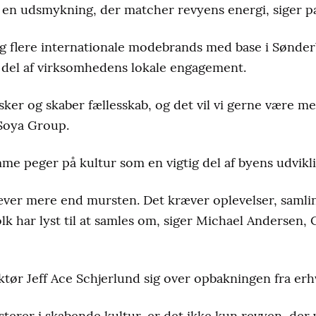
 en udsmykning, der matcher revyens energi, siger p
g flere internationale modebrands med base i Sønder
 del af virksomhedens lokale engagement.
er og skaber fællesskab, og det vil vi gerne være me
 Soya Group.
e peger på kultur som en vigtig del af byens udvikli
ræver mere end mursten. Det kræver oplevelser, saml
olk har lyst til at samles om, siger Michael Andersen,
tør Jeff Ace Schjerlund sig over opbakningen fra erhv
sterer i skabende kultur, er det ikke kun revyen, der