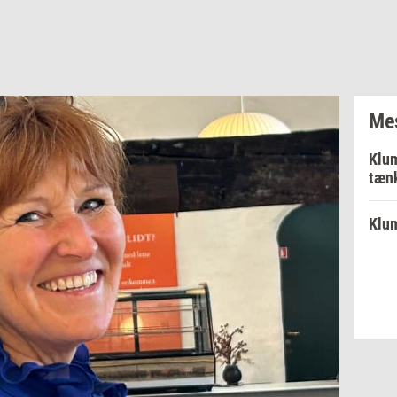
Mes
Klum
tænk
Klum