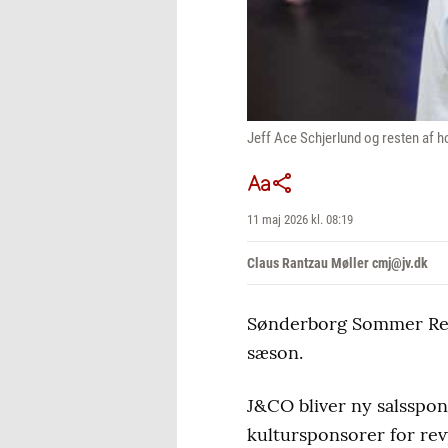
Jeff Ace Schjerlund og resten af ho
11 maj 2026 kl. 08:19
Claus Rantzau Møller cmj@jv.dk
Sønderborg Sommer Rev
sæson.
J&CO bliver ny salssp
kultursponsorer for rev