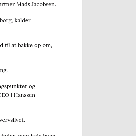
artner Mads Jacobsen.
borg, kalder
d til at bakke op om,
ng.
ingspunkter og
 CEO i Hanssen
ervslivet.
 vinder, men hele byen,