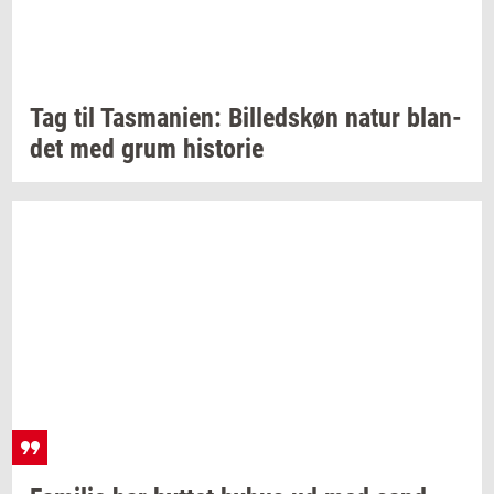
Tag til
Tas­ma­ni­en:
Bil­leds­køn
natur
blan­
det
med grum
hi­sto­rie