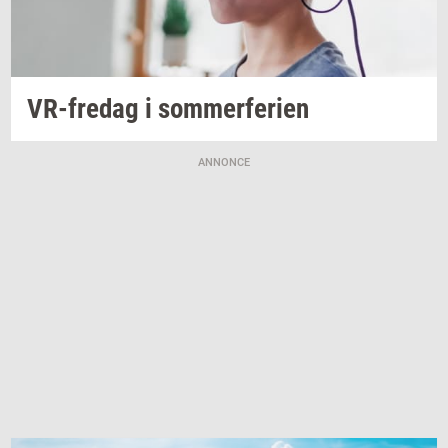
VR-​fredag
i
som­mer­fe­ri­en
ANNONCE