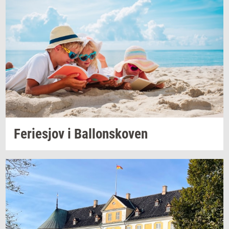
Fe­ri­esjov
i
Bal­lonsko­ven