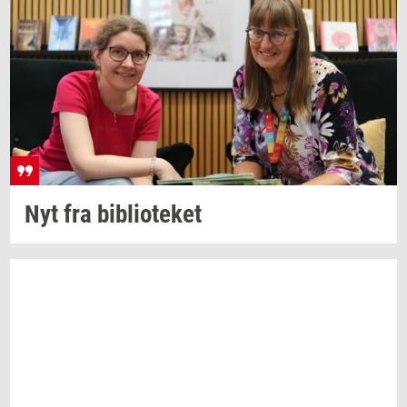
Nyt fra
bi­bli­o­te­ket