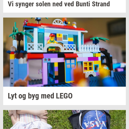
Vi
syn­ger
solen ned ved Bunti
Strand
Lyt og byg med LEGO