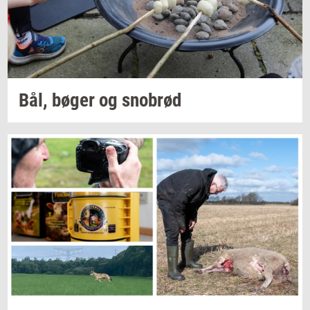
Bål, bøger og
sno­brød