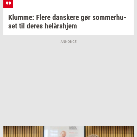
Klum­me: Flere
dan­ske­re
gør
som­mer­hu­
set
til deres
helårs­hjem
ANNONCE