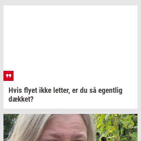
Hvis flyet ikke
let­ter,
er du så
egent­lig
dæk­ket?