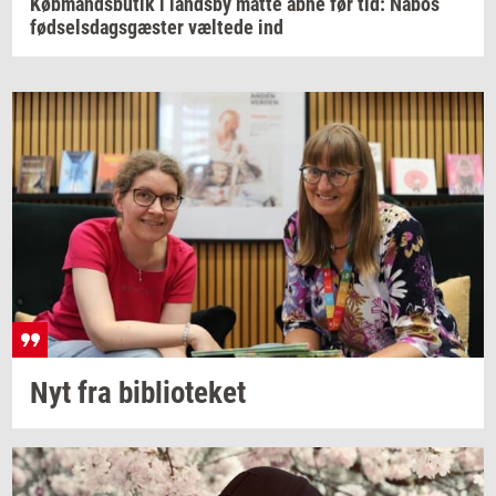
Købmandsbutik i landsby måtte åbne før tid: Nabos
fødselsdagsgæster væltede ind
Nyt fra
bi­bli­o­te­ket