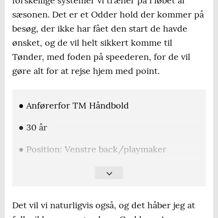
forskellige systemer vi træner på i løbet af
sæsonen. Det er et Odder hold der kommer på
besøg, der ikke har fået den start de havde
ønsket, og de vil helt sikkert komme til
Tønder, med foden på speederen, for de vil
gøre alt for at rejse hjem med point.
● Anførerfor TM Håndbold
● 30 år
● Position: Venstre back/playmaker
●Tidligere klubber: TM Tønder, Fredericia
HK, IK Sävehof, Cesson-Rennes Metropole
Handball
Det vil vi naturligvis også, og det håber jeg at