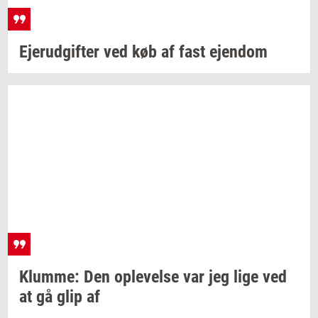
Ejer­ud­gif­ter
ved køb af fast
ejen­dom
Klum­me:
Den
op­le­vel­se
var jeg lige ved
at gå glip af