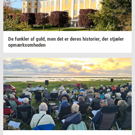
De
funk­ler
af guld, men det er deres
hi­sto­ri­er,
der
stjæ­ler
op­mærk­som­he­den