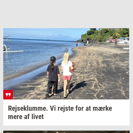
Rej­se­klum­me. Vi
rej­ste
for at mærke
mere af livet