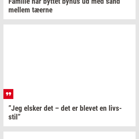
Fa­mi­lie
har
byt­tet
byhus ud med sand
mel­lem
tæ­er­ne
”Jeg
el­sker
det – det er
ble­vet
en
livs­
stil”