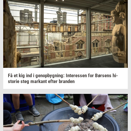
Få et kig ind i
genop­byg­ning:
In­ter­es­sen
for
Bør­sens
hi­
sto­rie
steg
mar­kant
efter
bran­den