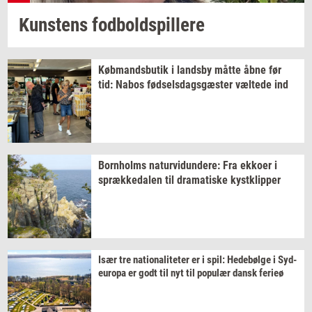
Kun­stens
fod­bold­spil­le­re
Køb­mands­bu­tik
i
lands­by
måtte åbne før
tid: Nabos
fød­sels­dags­gæ­ster
væl­te­de
ind
Born­holms
na­tur­vi­dun­de­re:
Fra
ek­ko­er
i
spræk­ke­da­len
til
dra­ma­ti­ske
kyst­klip­per
Især tre
na­tio­na­li­te­ter
er i spil:
He­debøl­ge
i
Sy­d­
eu­ro­pa
er godt til nyt til
po­pu­lær
dansk
fe­ri­eø