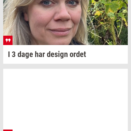
I 3 dage har
de­sign
ordet