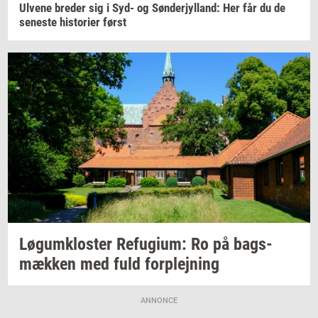
Ul­ve­ne
bre­der
sig i Syd- og
Søn­derjyl­land:
Her får du de
se­ne­ste
hi­sto­ri­er
først
Løgum­klo­ster
Re­fu­gi­um:
Ro på
bags­
mæk­ken
med fuld
for­plej­ning
ANNONCE