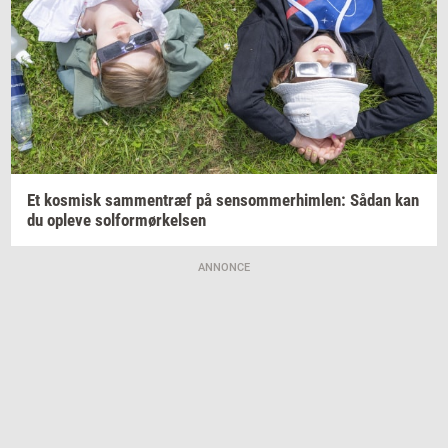
Et
kos­misk
sam­men­træf
på
sen­som­mer­him­len:
Sådan kan
du
op­le­ve
sol­for­mør­kel­sen
ANNONCE