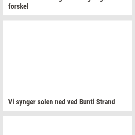
for­skel
Vi
syn­ger
solen ned ved Bunti
Strand