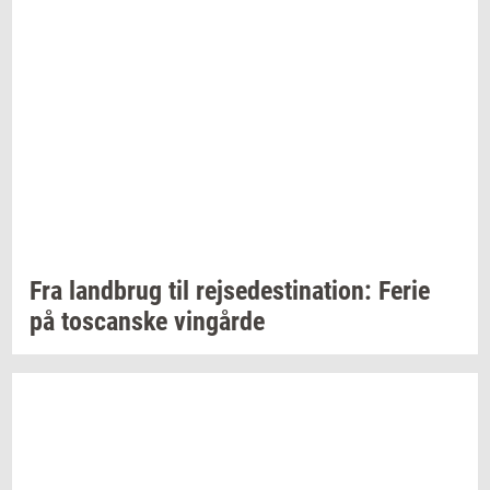
Fra
land­brug
til
rej­se­desti­na­tion:
Ferie
på
toscan­ske
vin­går­de