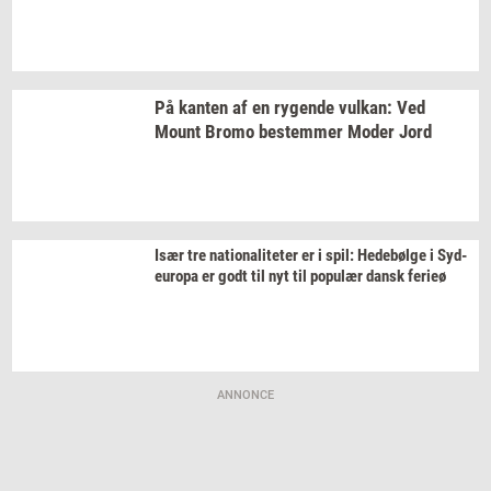
På
kan­ten
af en
ry­gen­de
vulkan:
Ved
Mount Bromo
be­stem­mer
Moder Jord
Især tre
na­tio­na­li­te­ter
er i spil:
He­debøl­ge
i
Sy­d­
eu­ro­pa
er godt til nyt til
po­pu­lær
dansk
fe­ri­eø
ANNONCE