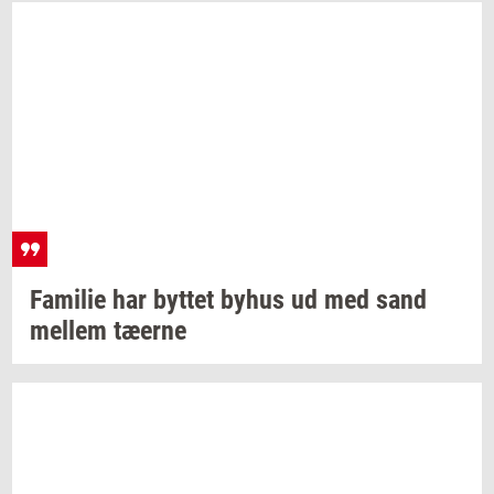
Fa­mi­lie
har
byt­tet
byhus ud med sand
mel­lem
tæ­er­ne