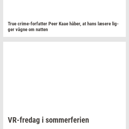
True
crime-​forfatter
Peer Kaae
håber,
at hans
læ­se­re
lig­
ger
vågne om
nat­ten
VR-​fredag
i
som­mer­fe­ri­en