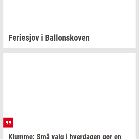
Fe­ri­esjov
i
Bal­lonsko­ven
Klum­me:
Små valg i
hver­da­gen
gør en