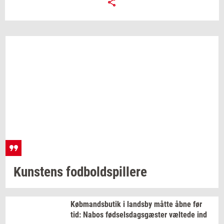
Kun­stens
fod­bold­spil­le­re
Køb­mands­bu­tik
i
lands­by
måtte åbne før
tid: Nabos
fød­sels­dags­gæ­ster
væl­te­de
ind