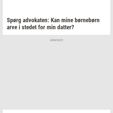
Spørg
ad­vo­ka­ten:
Kan mine
bør­ne­børn
arve i
ste­det
for min
dat­ter?
ANNONCE