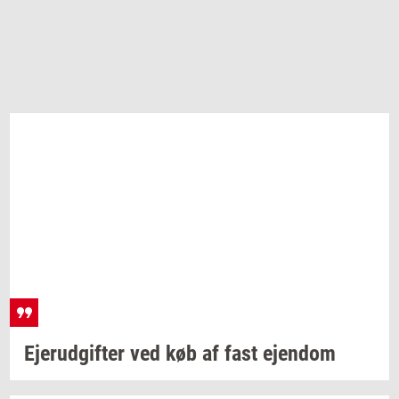
Ejer­ud­gif­ter
ved køb af fast
ejen­dom