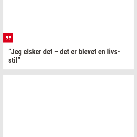
”Jeg
el­sker
det – det er
ble­vet
en
livs­
stil”