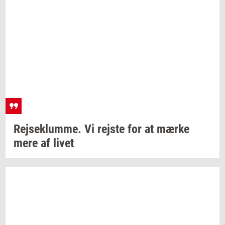
Rej­se­klum­me. Vi
rej­ste
for at mærke
mere af livet