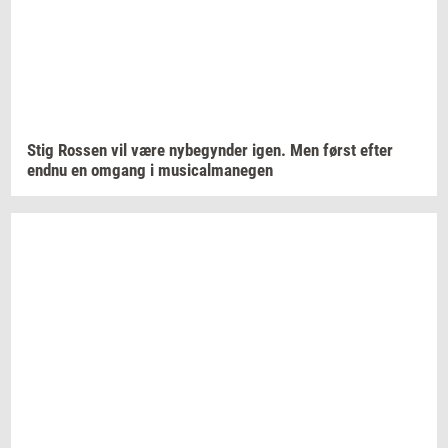
Stig
Ros­sen
vil være
ny­be­gyn­der
igen. Men først efter
endnu en
om­gang
i
mu­si­cal­ma­ne­gen