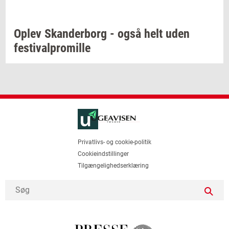
Oplev
Skan­der­borg
- også helt uden
festi­val­pro­mil­le
Privatlivs- og cookie-politik
Cookieindstillinger
Tilgængelighedserklæring