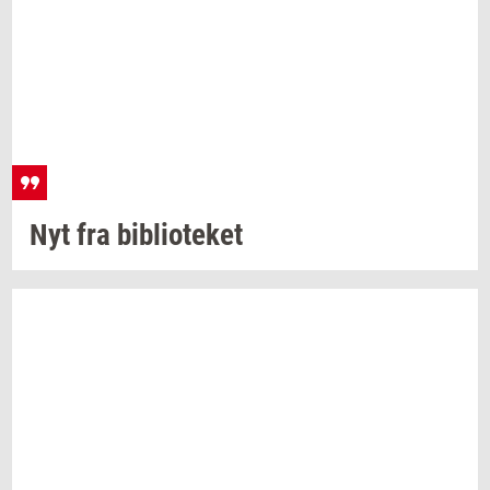
Nyt fra
bi­bli­o­te­ket