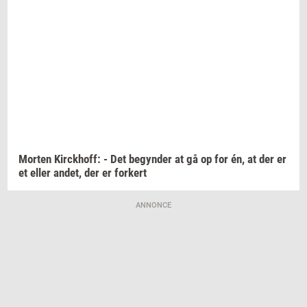
Mor­ten
Kirck­hoff:
- Det
be­gyn­der
at gå op for én, at der er
et eller
andet,
der er
for­kert
ANNONCE