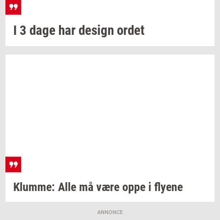
I 3 dage har
de­sign
ordet
Klum­me:
Alle må være oppe i
fly­e­ne
ANNONCE