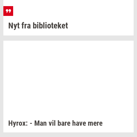
Nyt fra
bi­bli­o­te­ket
Hyrox:
- Man vil bare have mere