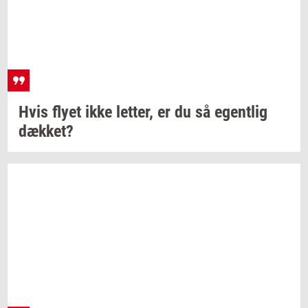
Hvis flyet ikke
let­ter,
er du så
egent­lig
dæk­ket?