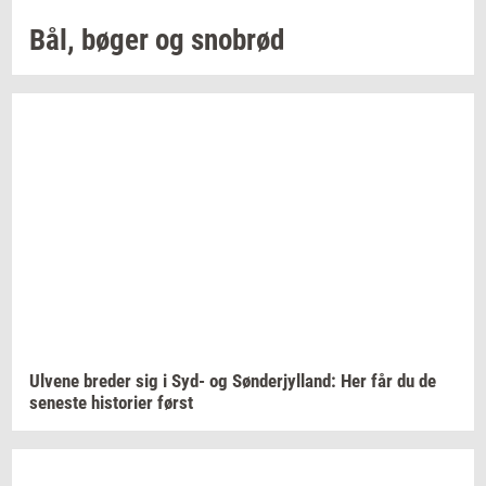
Bål, bøger og
sno­brød
Ul­ve­ne
bre­der
sig i Syd- og
Søn­derjyl­land:
Her får du de
se­ne­ste
hi­sto­ri­er
først