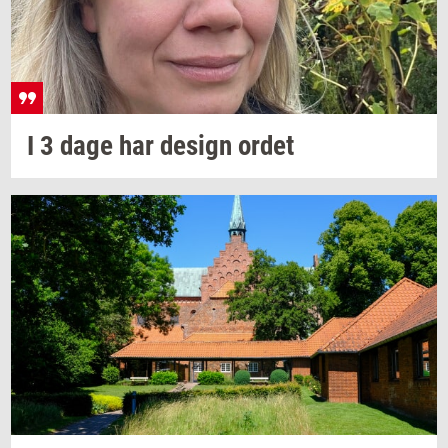
I 3 dage har
de­sign
ordet