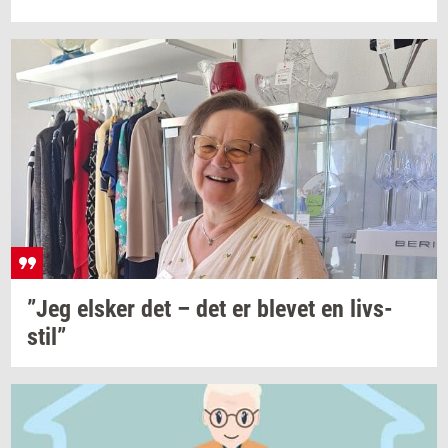
”Jeg
el­sker
det – det er
ble­vet
en
livs­
stil”