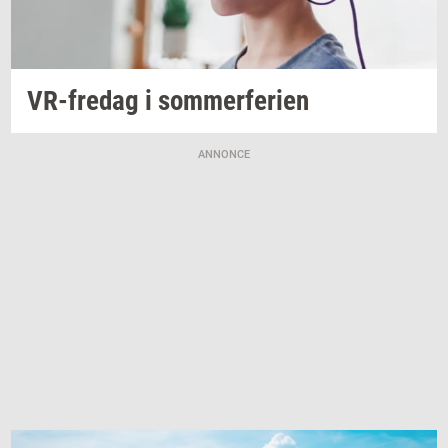
VR-​fredag
i
som­mer­fe­ri­en
ANNONCE