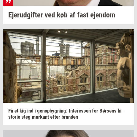
Ejer­ud­gif­ter
ved køb af fast
ejen­dom
Få et kig ind i
genop­byg­ning:
In­ter­es­sen
for
Bør­sens
hi­
sto­rie
steg
mar­kant
efter
bran­den