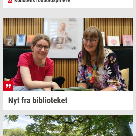
Kunstens fodboldspillere
Nyt fra
bi­bli­o­te­ket