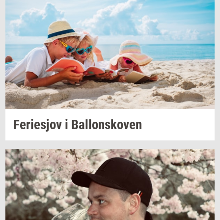
Fe­ri­esjov
i
Bal­lonsko­ven