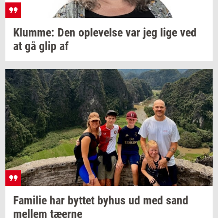
Klum­me:
Den
op­le­vel­se
var jeg lige ved
at gå glip af
Fa­mi­lie
har
byt­tet
byhus ud med sand
mel­lem
tæ­er­ne