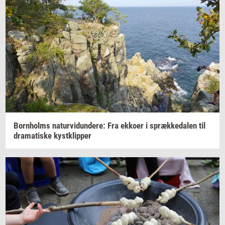
Born­holms
na­tur­vi­dun­de­re:
Fra
ek­ko­er
i
spræk­ke­da­len
til
dra­ma­ti­ske
kyst­klip­per