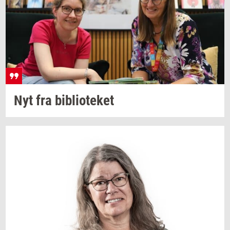
Nyt fra
bi­bli­o­te­ket