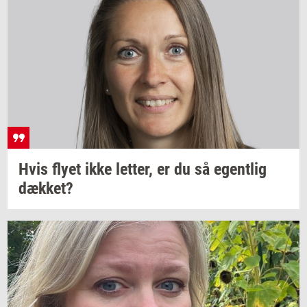
Hvis flyet ikke
let­ter,
er du så
egent­lig
dæk­ket?