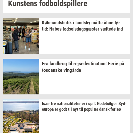
Kun­stens
fod­bold­spil­le­re
Køb­mands­bu­tik
i
lands­by
måtte åbne før
tid: Nabos
fød­sels­dags­gæ­ster
væl­te­de
ind
Fra
land­brug
til
rej­se­desti­na­tion:
Ferie på
toscan­ske
vin­går­de
Især tre
na­tio­na­li­te­ter
er i spil:
He­debøl­ge
i
Sy­d­
eu­ro­pa
er godt til nyt til
po­pu­lær
dansk
fe­ri­eø