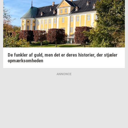
De
funk­ler
af guld, men det er deres
hi­sto­ri­er,
der
stjæ­ler
op­mærk­som­he­den
ANNONCE