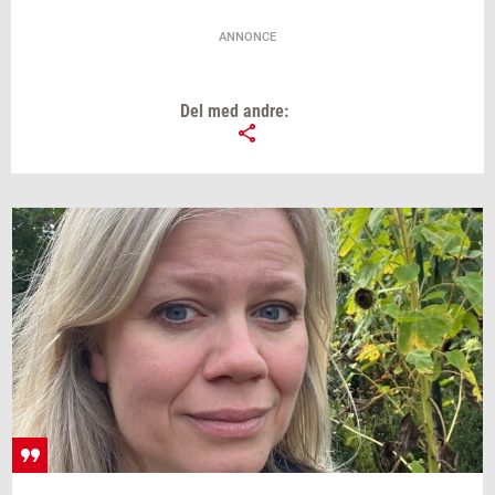
ANNONCE
Slip ikke børnene af syne
Del med andre:
TrygFonden