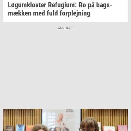
Løgum­klo­ster
Re­fu­gi­um:
Ro på
bags­
mæk­ken
med fuld
for­plej­ning
ANNONCE