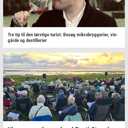
Tre tip til den
tørsti­ge
turist:
Besøg
mi­kro­bryg­ge­ri­er,
vin­
går­de
og
destil­le­ri­er