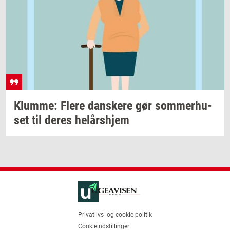
Klum­me: Flere
dan­ske­re
gør
som­mer­hu­
set
til deres
helårs­hjem
Privatlivs- og cookie-politik
Cookieindstillinger