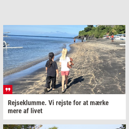
Rej­se­klum­me. Vi
rej­ste
for at mærke
mere af livet