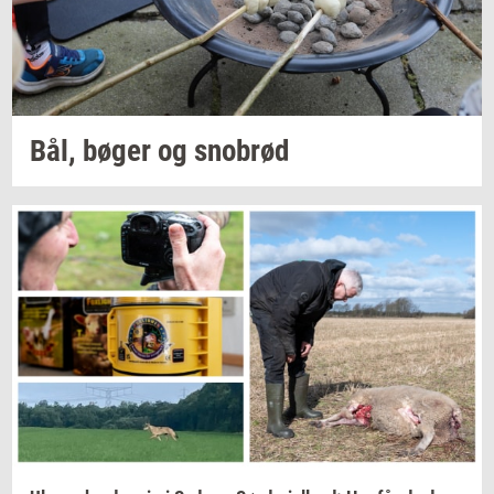
Bål, bøger og
sno­brød