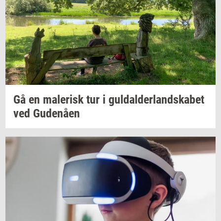
Gå en
ma­le­risk
tur i
gul­dal­der­land­ska­bet
ved
Gu­denå­en