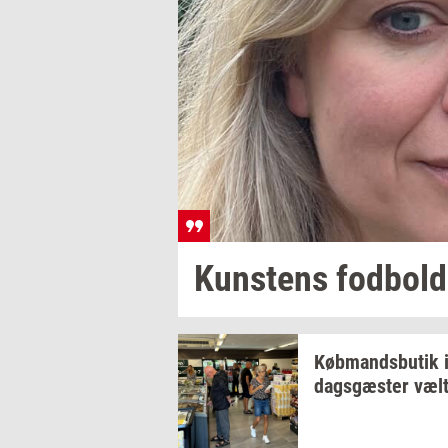
Kun­stens
fod­bold­
Køb­mands­bu­tik
dags­gæ­ster
væl­