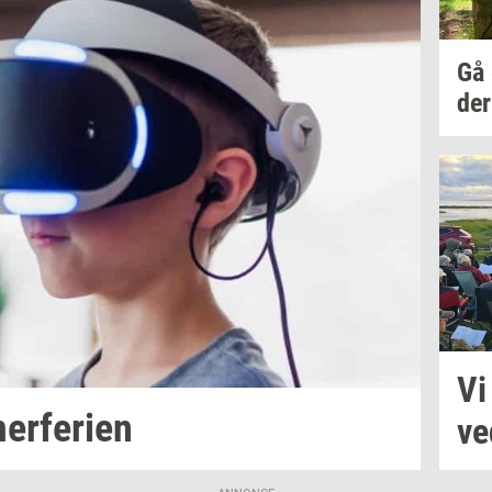
Gå
der
V
r­fe­ri­en
ve