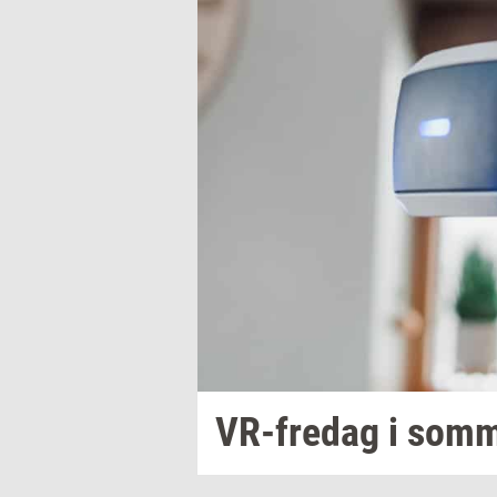
VR-​fredag
i
som­me