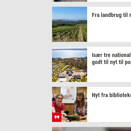
Fra
land­brug
til
Især tre
na­tio­na­l
godt til nyt til
po
Nyt fra
bi­bli­o­te­