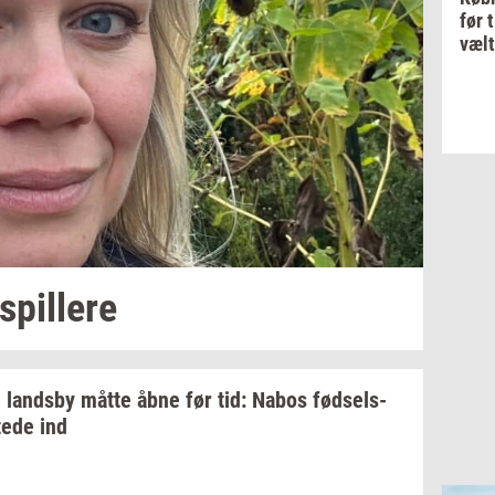
før 
vælt
spil­le­re
i
lands­by
måtte åbne før tid: Nabos
fød­sels­
te­de
ind