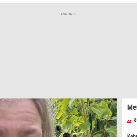
ANNONCE
Mes
K
Købm