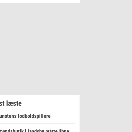
t læste
unstens fodboldspillere
andsbutik i landsby måtte åbne