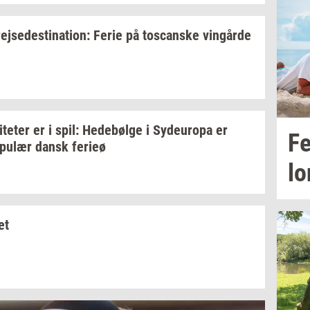
rej­se­desti­na­tion:
Ferie på
toscan­ske
vin­går­de
i­te­ter
er i spil:
He­debøl­ge
i
Sy­d­eu­ro­pa
er
Fe
­pu­lær
dansk
fe­ri­eø
lo
ket