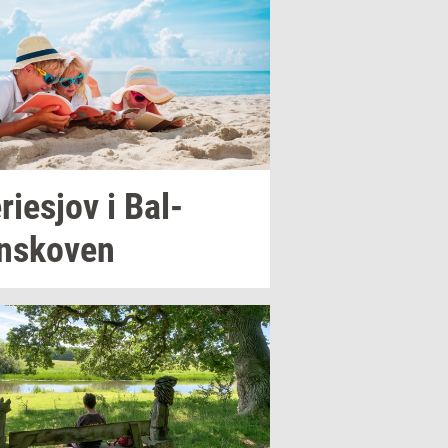
­ri­esjov
i
Bal­
nsko­ven