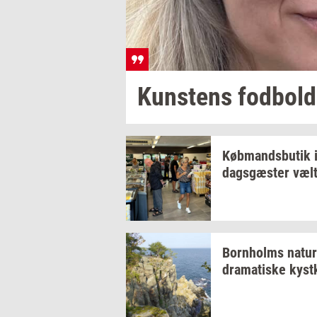
Kun­stens
fod­bold­
Køb­mands­bu­tik
dags­gæ­ster
væl­
Born­holms
na­tur
dra­ma­ti­ske
kyst­