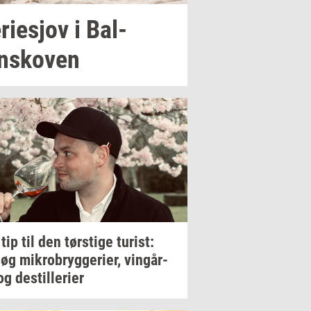
­ri­esjov
i
Bal­
nsko­ven
 tip til den
tørsti­ge
turist:
søg
mi­kro­bryg­ge­ri­er,
vin­går­
og
destil­le­ri­er