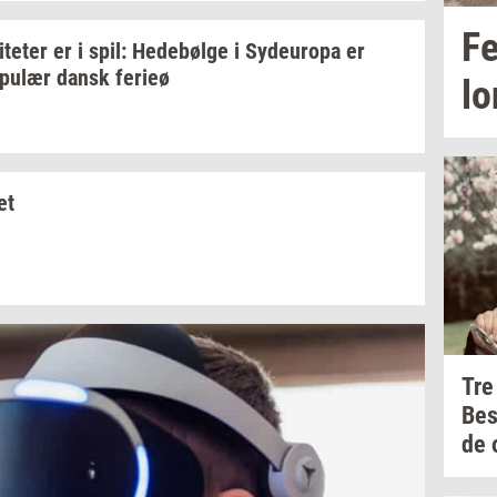
Fe
i­te­ter
er i spil:
He­debøl­ge
i
Sy­d­eu­ro­pa
er
­pu­lær
dansk
fe­ri­eø
lo
ket
Tre
Be
de