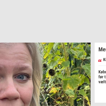
Mes
K
Købm
før 
vælt