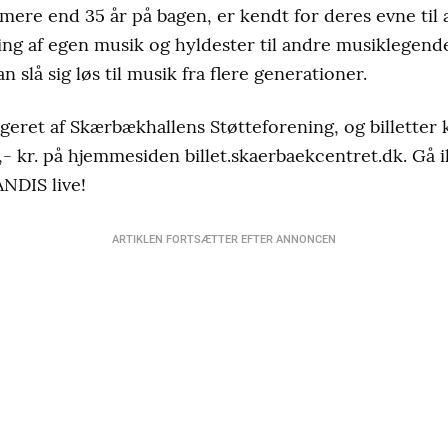
ere end 35 år på bagen, er kendt for deres evne til a
ng af egen musik og hyldester til andre musiklegende
 slå sig løs til musik fra flere generationer.
eret af Skærbækhallens Støtteforening, og billetter k
5,- kr. på hjemmesiden billet.skaerbaekcentret.dk. Gå 
NDIS live!
ARTIKLEN FORTSÆTTER EFTER ANNONCEN