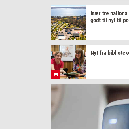
Især tre
na­tio­na­l
godt til nyt til
po
Nyt fra
bi­bli­o­te­