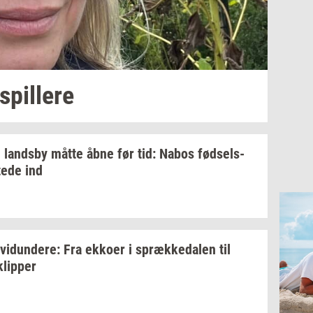
spil­le­re
i
lands­by
måtte åbne før tid: Nabos
fød­sels­
te­de
ind
­vi­dun­de­re:
Fra
ek­ko­er
i
spræk­ke­da­len
til
klip­per