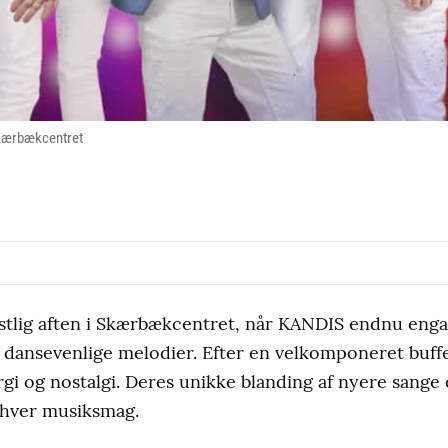
Skærbækcentret
estlig aften i Skærbækcentret, når KANDIS endnu eng
 dansevenlige melodier. Efter en velkomponeret buff
rgi og nostalgi. Deres unikke blanding af nyere sange 
nhver musiksmag.