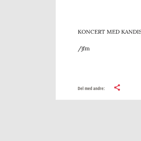
KONCERT MED KANDIS for
/jfm
Del med andre: