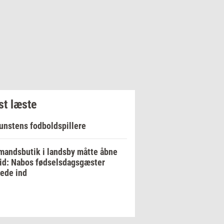
t læste
unstens fodboldspillere
andsbutik i landsby måtte åbne
tid: Nabos fødselsdagsgæster
ede ind