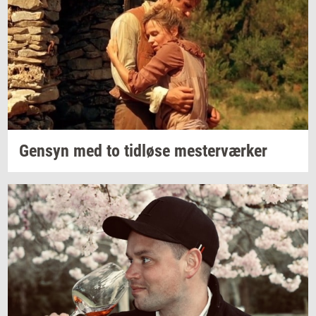
Gen­syn
med to
tid­lø­se
mester­vær­ker