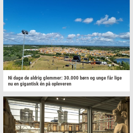
Ni dage de
al­drig
glem­mer:
30.000
børn og unge får lige
nu en
gi­gan­tisk
én på
op­le­ve­ren