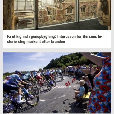
Få et kig ind i
genop­byg­ning:
In­ter­es­sen
for
Bør­sens
hi­
sto­rie
steg
mar­kant
efter
bran­den