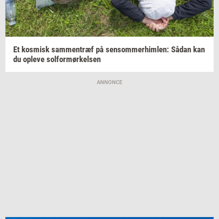
Et
kos­misk
sam­men­træf
på
sen­som­mer­him­len:
Sådan kan
du
op­le­ve
sol­for­mør­kel­sen
ANNONCE