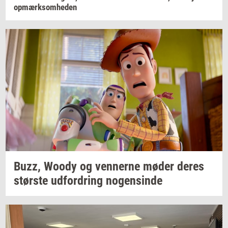
op­mærk­som­he­den
Buzz, Woody og
ven­ner­ne
møder deres
stør­ste
ud­for­dring
no­gen­sin­de