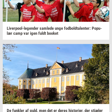
Liverpool-​legender
sam­le­de
unge
fod­bold­ta­len­ter:
Po­pu­
lær
camp var igen fuldt
boo­k­et
De
funk­ler
af guld, men det er deres
hi­sto­ri­er,
der
stjæ­ler