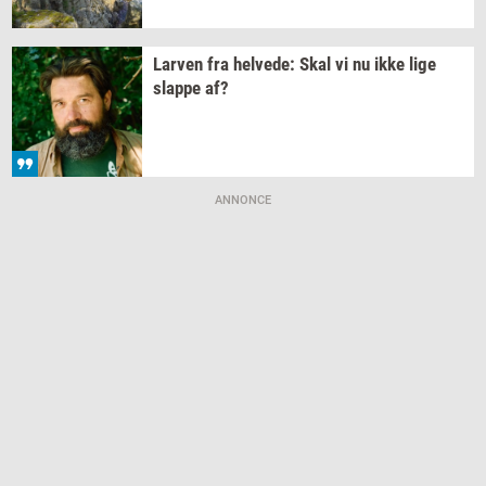
Lar­ven
fra
hel­ve­de:
Skal vi nu ikke lige
slap­pe
af?
ANNONCE