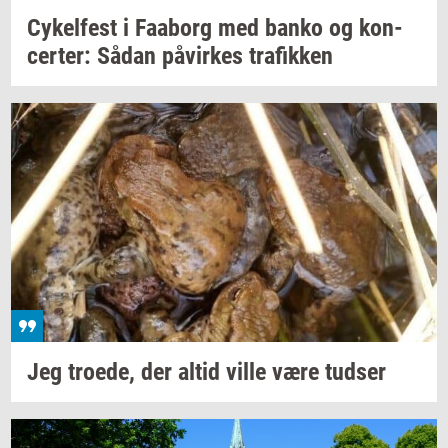
Cy­kel­fest
i
Faa­borg
med banko og
kon­
cer­ter:
Sådan
på­vir­kes
tra­fik­ken
Jeg
tro­e­de,
der altid ville være
tud­ser