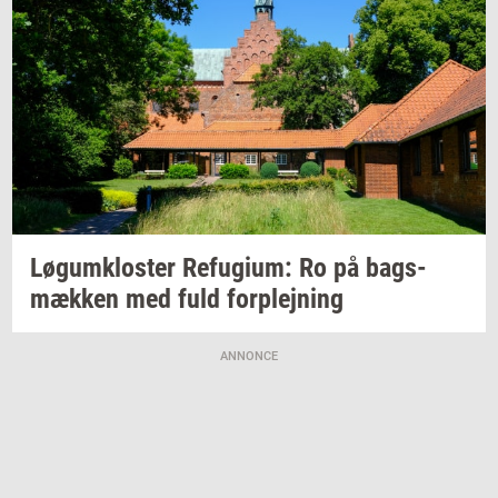
Løgum­klo­ster
Re­fu­gi­um:
Ro på
bags­
mæk­ken
med fuld
for­plej­ning
ANNONCE