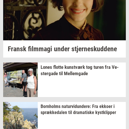
Fransk
film­magi
under
stjer­neskud­de­ne
Lones
flot­te
kunst­værk
tog turen fra
Ve­
ster­ga­de
til
Mel­lem­ga­de
Born­holms
na­tur­vi­dun­de­re:
Fra
ek­ko­er
i
spræk­ke­da­len
til
dra­ma­ti­ske
kyst­klip­per