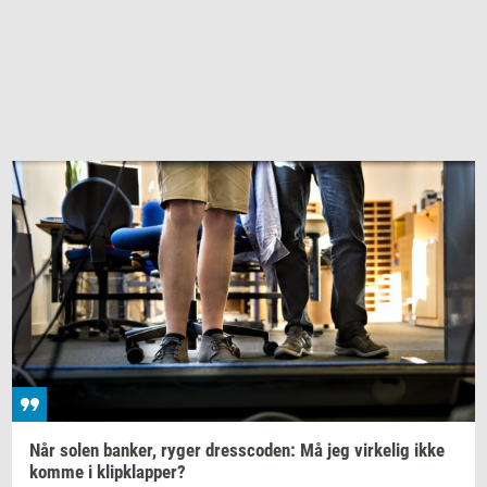
Når solen
ban­ker,
ryger
dres­sco­den:
Må jeg
vir­ke­lig
ikke
komme i
klipklap­per?