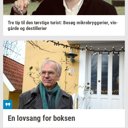
Tre tip til den
tørsti­ge
turist:
Besøg
mi­kro­bryg­ge­ri­er,
vin­
går­de
og
destil­le­ri­er
En
lovsang
for
bok­sen