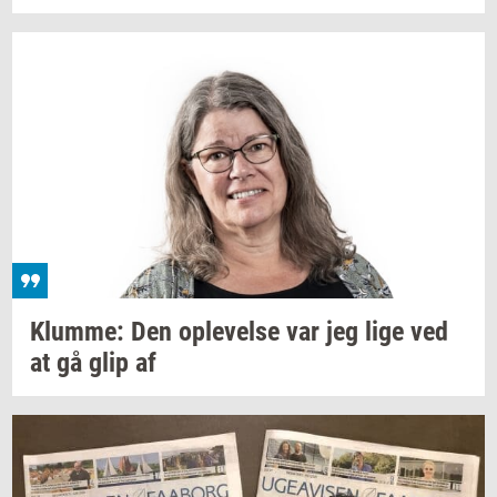
Klum­me:
Den
op­le­vel­se
var jeg lige ved
at gå glip af