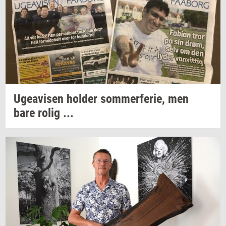
Ugea­vi­sen
hol­der
som­mer­fe­rie,
men
bare rolig ...