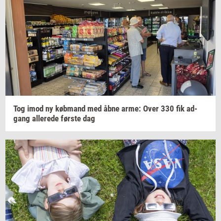
Tog imod ny
køb­mand
med åbne arme: Over 330 fik
ad­
gang
al­le­re­de
før­ste
dag