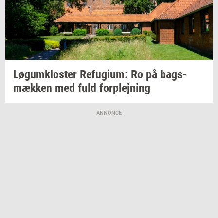
Løgum­klo­ster
Re­fu­gi­um:
Ro på
bags­
mæk­ken
med fuld
for­plej­ning
ANNONCE