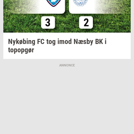
Ny­kø­bing
FC tog imod Næsby BK i
topop­gør
ANNONCE