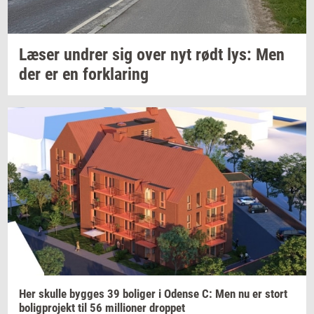
Læser
un­drer
sig over nyt rødt lys: Men
der er en
for­kla­ring
Her
skul­le
byg­ges
39
bo­li­ger
i
Oden­se
C: Men nu er stort
bo­lig­pro­jekt
til 56
mil­li­o­ner
drop­pet