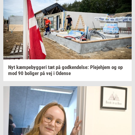
Nyt
kæm­pe­byg­ge­ri
tæt på
god­ken­del­se:
Ple­je­hjem
og op
mod 90
bo­li­ger
på vej i
Oden­se