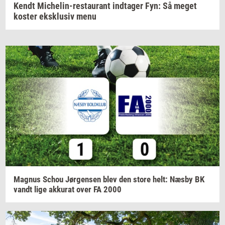
Kendt Michelin-restaurant indtager Fyn: Så meget
koster eksklusiv menu
Magnus
Schou
Jør­gen­sen
blev den store helt: Næsby BK
vandt lige
ak­ku­rat
over FA 2000