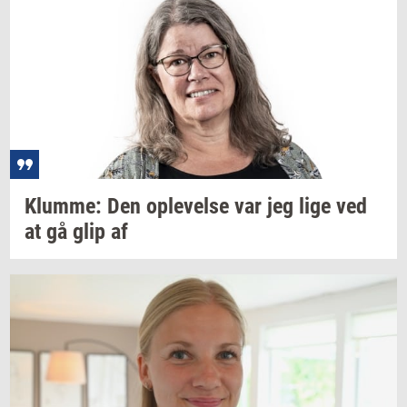
Klum­me:
Den
op­le­vel­se
var jeg lige ved
at gå glip af