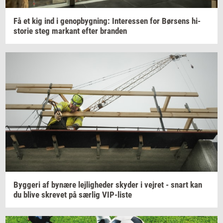
Få et kig ind i
genop­byg­ning:
In­ter­es­sen
for
Bør­sens
hi­
sto­rie
steg
mar­kant
efter
bran­den
Byg­ge­ri
af
by­næ­re
lej­lig­he­der
sky­der
i
vej­ret
- snart kan
du blive
skre­vet
på
sær­lig
VIP-​liste