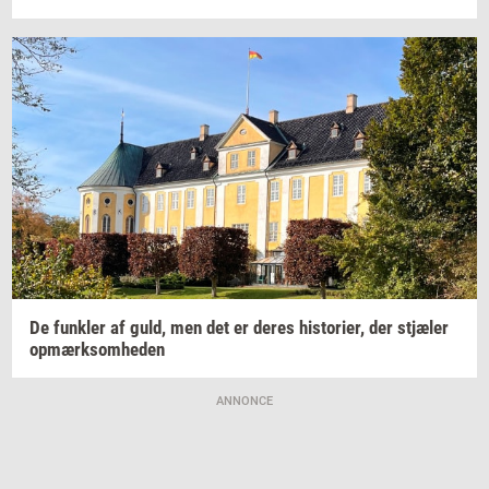
De
funk­ler
af guld, men det er deres
hi­sto­ri­er,
der
stjæ­ler
op­mærk­som­he­den
ANNONCE