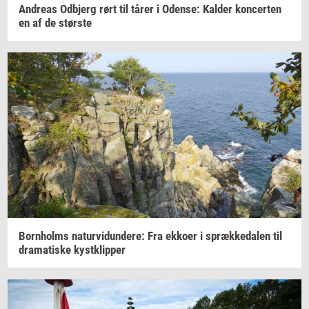
An­dreas
Od­b­jerg
rørt til tårer i
Oden­se:
Kal­der
kon­cer­ten
en af de
stør­ste
Born­holms
na­tur­vi­dun­de­re:
Fra
ek­ko­er
i
spræk­ke­da­len
til
dra­ma­ti­ske
kyst­klip­per