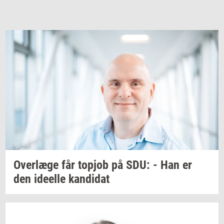
Over­læ­ge
får
topjob
på SDU: - Han er
den
ide­el­le
kan­di­dat