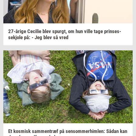
27-​årige
Ce­ci­lie
blev
spurgt,
om hun ville tage
prin­ses­
sekjo­le
på: - Jeg blev så vred
Et
kos­misk
sam­men­træf
på
sen­som­mer­him­len:
Sådan kan