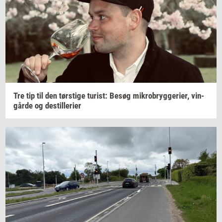
Tre tip til den
tørsti­ge
turist:
Besøg
mi­kro­bryg­ge­ri­er,
vin­
går­de
og
destil­le­ri­er