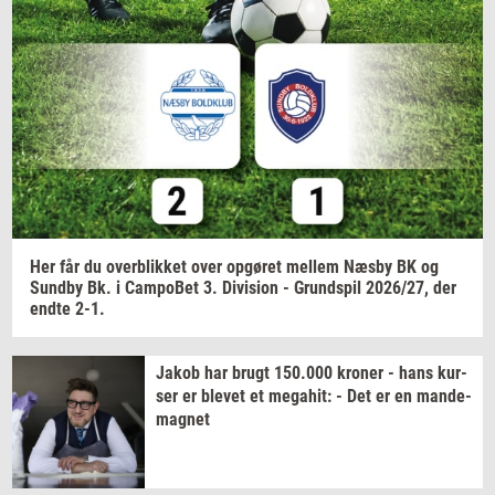
Navn
Jeg vil gerne modtage et nyhedsoverblik, samt
relevante tilbud og brugerfordele på mail. Det er altid
muligt at afmelde.
Privatlivspolitik.
Her får du
over­blik­ket
over
op­gø­ret
mel­lem
Næsby BK og
Sund­by
Bk. i
Cam­po­Bet
3.
Di­vi­sion
-
Grund­spil
2026/27,
der
endte 2-1.
Jakob har brugt
150.000
kro­ner
- hans
kur­
ser
er
ble­vet
et
me­ga­hit:
- Det er en
mande-​
magnet