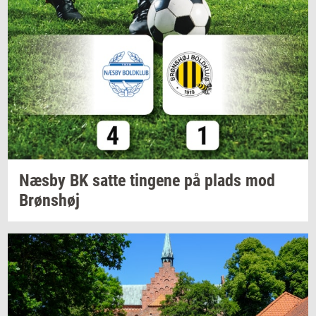
Næsby BK satte
tin­ge­ne
på plads mod
Brøns­høj