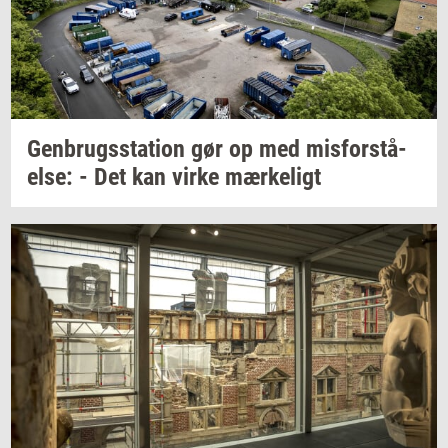
Gen­brugs­sta­tion
gør op med
mis­for­stå­
el­se:
- Det kan virke
mær­ke­ligt