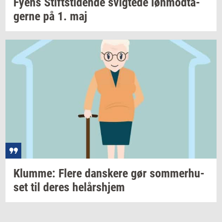
Fyens
Stift­s­ti­den­de
svig­te­de
løn­mod­ta­
ger­ne
på 1. maj
Klum­me: Flere
dan­ske­re
gør
som­mer­hu­
set
til deres
helårs­hjem