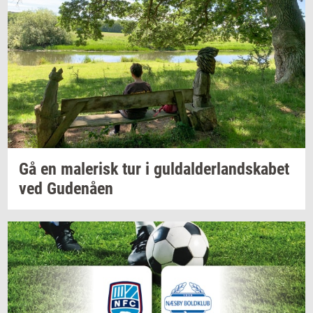
Gå en
ma­le­risk
tur i
gul­dal­der­land­ska­bet
ved
Gu­denå­en