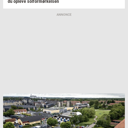
du
op­le­ve
sol­for­mør­kel­sen
ANNONCE