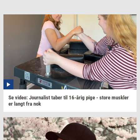
Se
video:
Jour­na­list
taber til
16-årig
pige - store
mus­k­ler
er langt fra nok