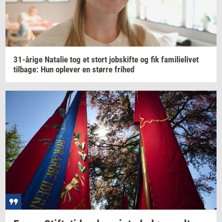
31-​årige
Na­ta­lie
tog et stort
jobs­kif­te
og fik
fa­mi­li­e­li­vet
til­ba­ge:
Hun
op­le­ver
en
stør­re
fri­hed