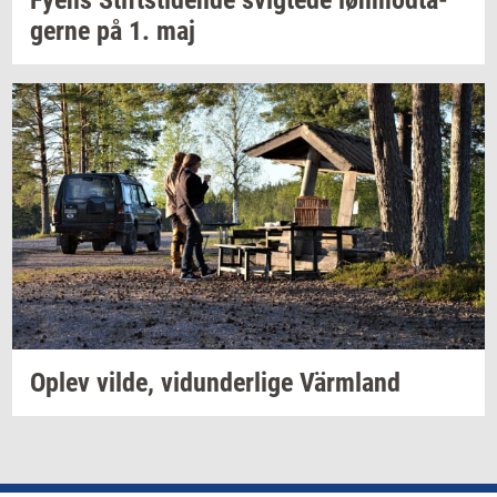
Fyens
Stift­s­ti­den­de
svig­te­de
løn­mod­ta­
ger­ne
på 1. maj
Oplev
vilde,
vi­dun­der­li­ge
Värmland