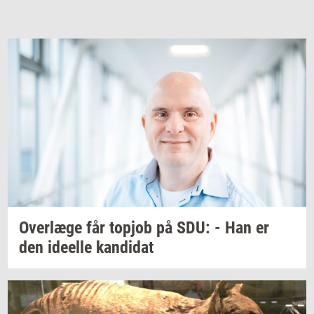
Over­læ­ge
får
topjob
på SDU: - Han er
den
ide­el­le
kan­di­dat