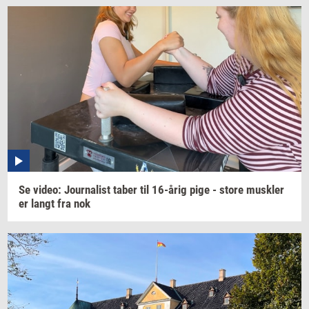
Se
video:
Jour­na­list
taber til
16-årig
pige - store
mus­k­ler
er langt fra nok