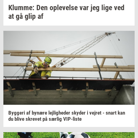
Klum­me:
Den
op­le­vel­se
var jeg lige ved
at gå glip af
Byg­ge­ri
af
by­næ­re
lej­lig­he­der
sky­der
i
vej­ret
- snart kan
du blive
skre­vet
på
sær­lig
VIP-​liste