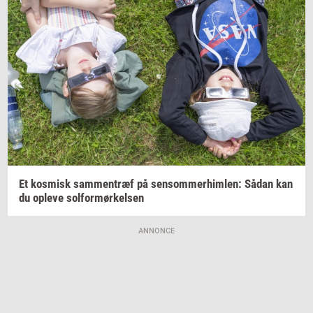
Et
kos­misk
sam­men­træf
på
sen­som­mer­him­len:
Sådan kan
du
op­le­ve
sol­for­mør­kel­sen
ANNONCE