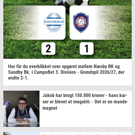
Navn
Jeg vil gerne modtage et nyhedsoverblik, samt
relevante tilbud og brugerfordele på mail. Det er altid
muligt at afmelde.
Privatlivspolitik.
Her får du
over­blik­ket
over
op­gø­ret
mel­lem
Næsby BK og
Sund­by
Bk. i
Cam­po­Bet
3.
Di­vi­sion
-
Grund­spil
2026/27,
der
endte 2-1.
Jakob har brugt
150.000
kro­ner
- hans
kur­
ser
er
ble­vet
et
me­ga­hit:
- Det er en
mande-​
magnet