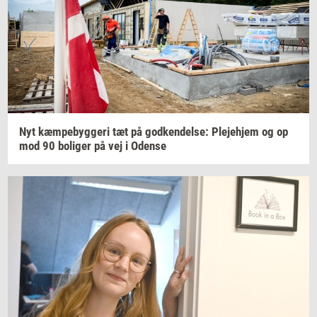
Nyt
kæm­pe­byg­ge­ri
tæt på
god­ken­del­se:
Ple­je­hjem
og op
mod 90
bo­li­ger
på vej i
Oden­se