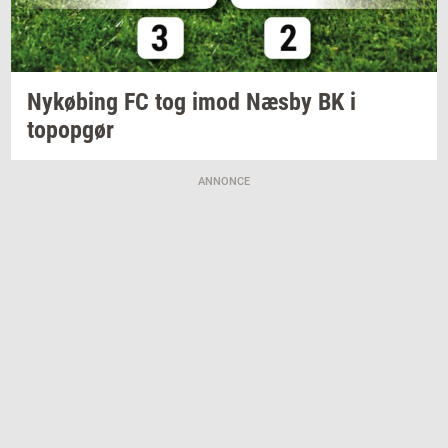
Ny­kø­bing
FC tog imod Næsby BK i
topop­gør
ANNONCE