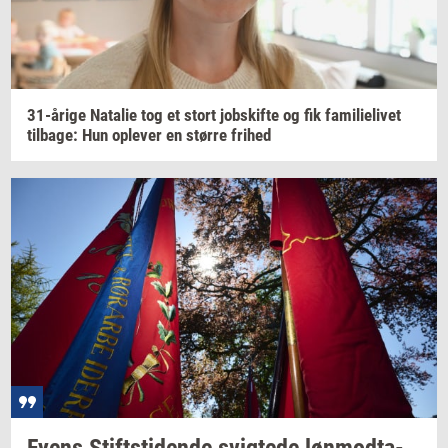
31-​årige
Na­ta­lie
tog et stort
jobs­kif­te
og fik
fa­mi­li­e­li­vet
til­ba­ge:
Hun
op­le­ver
en
stør­re
fri­hed