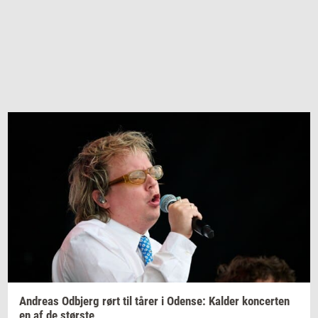
An­dreas
Od­b­jerg
rørt til tårer i
Oden­se:
Kal­der
kon­cer­ten
en af de
stør­ste