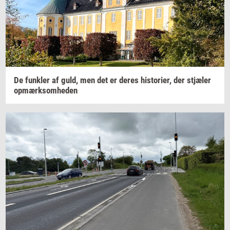
De
funk­ler
af guld, men det er deres
hi­sto­ri­er,
der
stjæ­ler
op­mærk­som­he­den