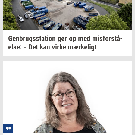
Gen­brugs­sta­tion
gør op med
mis­for­stå­
el­se:
- Det kan virke
mær­ke­ligt