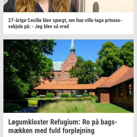
27-​årige
Ce­ci­lie
blev
spurgt,
om hun ville tage
prin­ses­
sekjo­le
på: - Jeg blev så vred
Løgum­klo­ster
Re­fu­gi­um:
Ro på
bags­
mæk­ken
med fuld
for­plej­ning