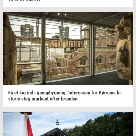
Få et kig ind i
genop­byg­ning:
In­ter­es­sen
for
Bør­sens
hi­
sto­rie
steg
mar­kant
efter
bran­den