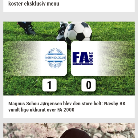
koster eksklusiv menu
Magnus
Schou
Jør­gen­sen
blev den store helt: Næsby BK
vandt lige
ak­ku­rat
over FA 2000