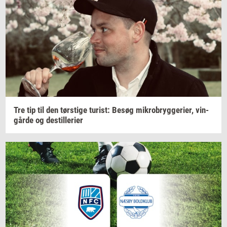
Tre tip til den
tørsti­ge
turist:
Besøg
mi­kro­bryg­ge­ri­er,
vin­
går­de
og
destil­le­ri­er