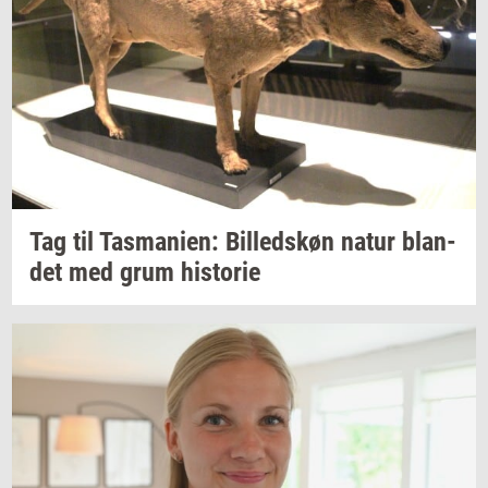
Tag til
Tas­ma­ni­en:
Bil­leds­køn
natur
blan­
det
med grum
hi­sto­rie