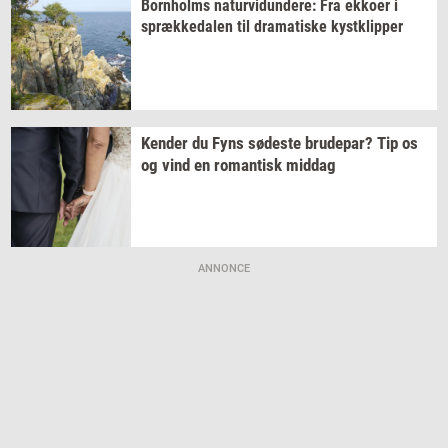
Born­holms
na­tur­vi­dun­de­re:
Fra
ek­ko­er
i
spræk­ke­da­len
til
dra­ma­ti­ske
kyst­klip­per
Ken­der
du Fyns
sø­de­ste
bru­de­par?
Tip os
og vind en
ro­man­tisk
mid­dag
ANNONCE