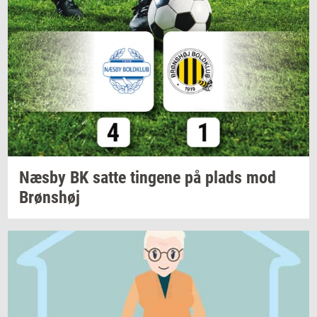
Næsby BK satte
tin­ge­ne
på plads mod
Brøns­høj