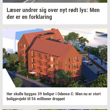
Læser
un­drer
sig over nyt rødt lys: Men
der er en
for­kla­ring
Her
skul­le
byg­ges
39
bo­li­ger
i
Oden­se
C: Men nu er stort
bo­lig­pro­jekt
til 56
mil­li­o­ner
drop­pet