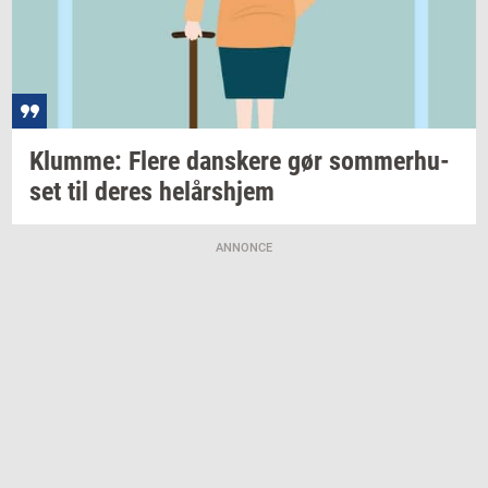
Klum­me: Flere
dan­ske­re
gør
som­mer­hu­
set
til deres
helårs­hjem
ANNONCE