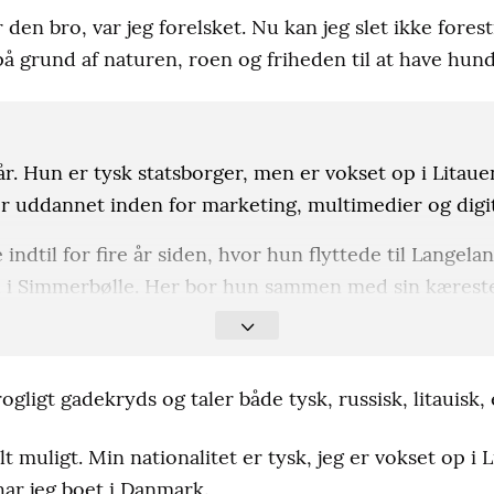
 den bro, var jeg forelsket. Nu kan jeg slet ikke forest
å grund af naturen, roen og friheden til at have hun
. Hun er tysk statsborger, men er vokset op i Litaue
er uddannet inden for marketing, multimedier og digi
ndtil for fire år siden, hvor hun flyttede til Langelan
d i Simmerbølle. Her bor hun sammen med sin kærest
lancefotograf og driver en non-profit organisation, d
nyt hjem i Danmark.
rogligt gadekryds og taler både tysk, russisk, litauisk
es organisation på www.4belovedpaws.com
lt muligt. Min nationalitet er tysk, jeg er vokset op i 
har jeg boet i Danmark.