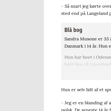
- Så snart jeg kørte over
sted end på Langeland p
Blå bog
Sandra Musone er 33 år
Danmark i 14 år. Hun 
Hun har boet i Odense i
købt hus på Langelan
Hun arbejder som free
hunde fra Litauen et 
Hun er selv lidt af et sp
Man kan besøge hend
- Jeg er en blanding af a
polsk. De seneste 14 år 