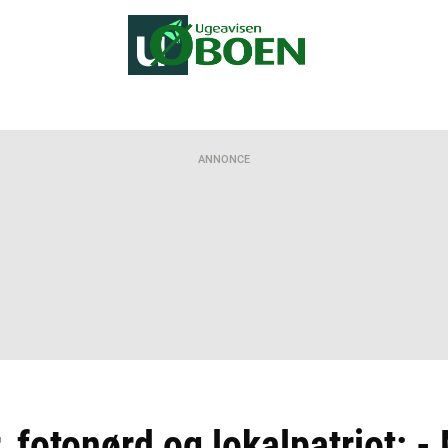
ANNONCE
 fotonørd og lokalpatriot: 