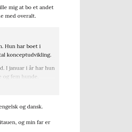
ille mig at bo et andet
de med overalt.
n. Hun har boet i
tal konceptudvikling.
d. I januar i år har hun
e og fem hunde.
er giver forældreløse
, engelsk og dansk.
Litauen, og min far er