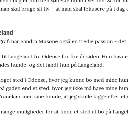
men i dag er hun den sødeste hund i verden. Så for 
 man skal bruge sit liv – at man skal fokusere på i dag
eland
afi har Sandra Musone også en tredje passion - det 
til Langeland fra Odense for fire år siden. Hun havde 
endes hunde, og det fandt hun på Langeland.
 noget sted i Odense, hvor jeg kunne bo med mine hu
bo på gaden end et sted, hvor jeg ikke må have mine hu
Tranekær med sine hunde, at jeg skulle kigge efter et 
r mange muligheder for at finde et sted at bo på Langel
.