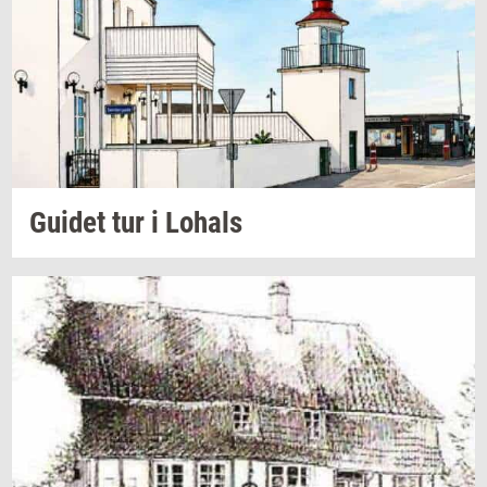
Gu­i­det
tur i
Lo­hals