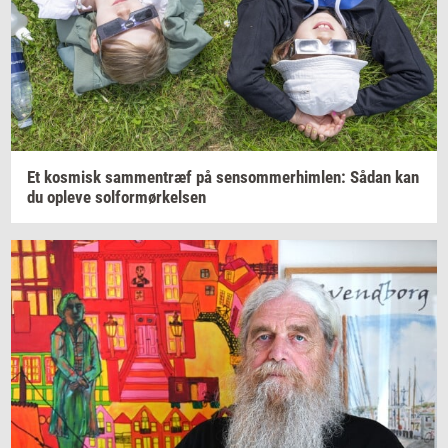
Et
kos­misk
sam­men­træf
på
sen­som­mer­him­len:
Sådan kan
du
op­le­ve
sol­for­mør­kel­sen