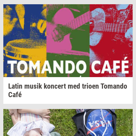
Latin musik
kon­cert
med
trio­en
To­man­do
Café