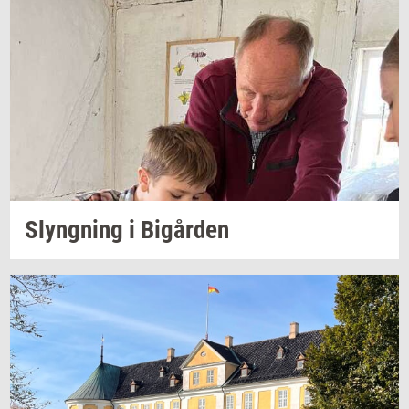
Slyng­ning
i
Bi­går­den