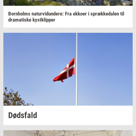
Born­holms
na­tur­vi­dun­de­re:
Fra
ek­ko­er
i
spræk­ke­da­len
til
dra­ma­ti­ske
kyst­klip­per
Døds­fald