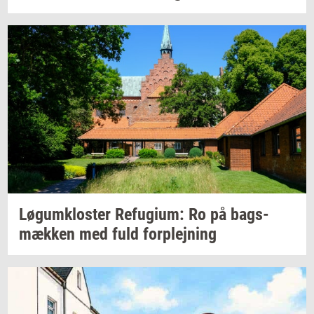
Løgum­klo­ster
Re­fu­gi­um:
Ro på
bags­
mæk­ken
med fuld
for­plej­ning