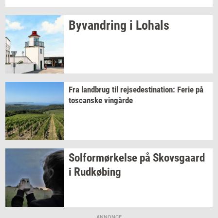
Byvan­dring
i
Lo­hals
Fra
land­brug
til
rej­se­desti­na­tion:
Ferie på
toscan­ske
vin­går­de
Sol­for­mør­kel­se
på
Sko­vs­gaard
i
Rud­kø­bing
ANNONCE