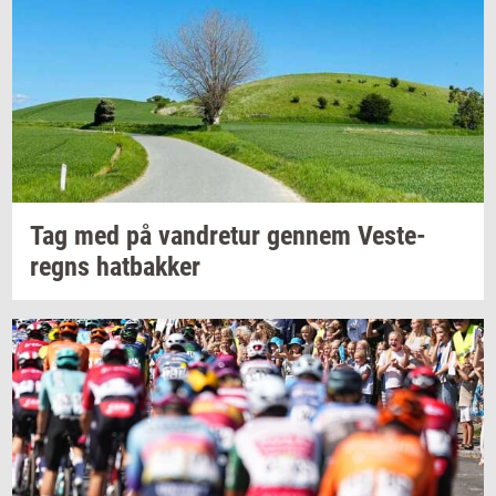
Tag med på
van­dre­tur
gen­nem
Ve­ste­
regns
hat­bak­ker