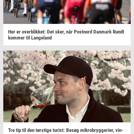
Her er
over­blik­ket:
Det sker, når
Po­st­n­ord
Dan­mark
Rundt
kom­mer
til
Lan­geland
Tre tip til den
tørsti­ge
turist:
Besøg
mi­kro­bryg­ge­ri­er,
vin­