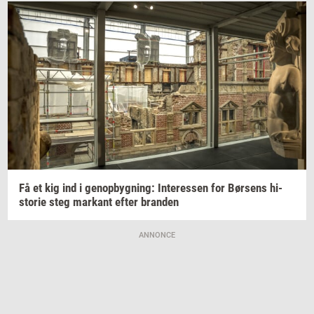
Få et kig ind i
genop­byg­ning:
In­ter­es­sen
for
Bør­sens
hi­
sto­rie
steg
mar­kant
efter
bran­den
ANNONCE