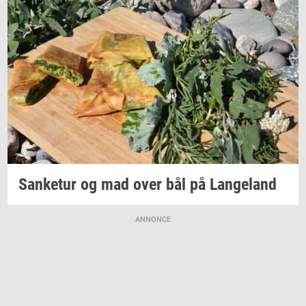
San­ke­tur
og mad over bål på
Lan­geland
ANNONCE