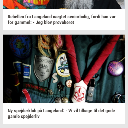
Re­bel­len
fra
Lan­geland
næg­tet
se­ni­o­r­bo­lig,
fordi han var
for
gam­mel:
- Jeg blev
pro­vo­ke­ret
Ny
spej­der­klub
på
Lan­geland:
- Vi vil
til­ba­ge
til det gode
gamle
spej­der­liv