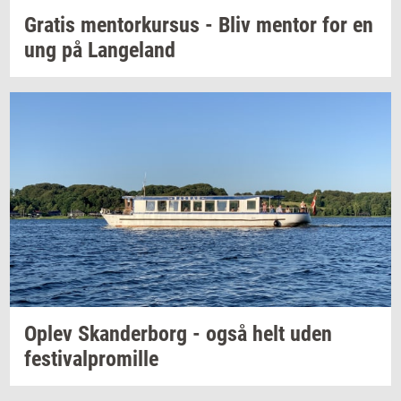
Gra­tis
men­tor­kur­sus
- Bliv
men­tor
for en
ung på
Lan­geland
Oplev
Skan­der­borg
- også helt uden
festi­val­pro­mil­le