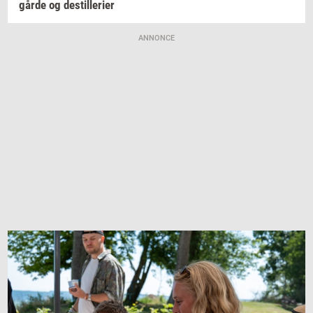
går­de
og
destil­le­ri­er
ANNONCE