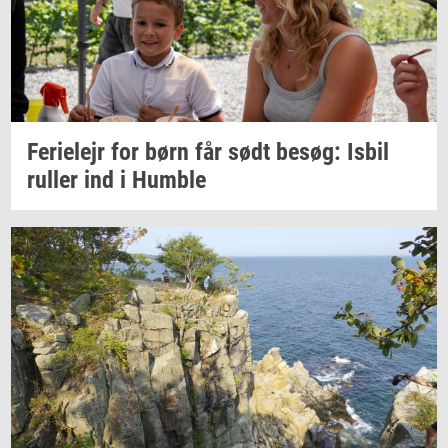
Fe­ri­e­lejr
for børn får sødt
besøg:
Isbil
rul­ler
ind i
Hum­b­le