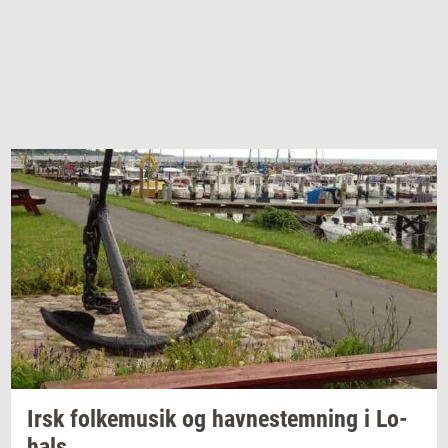
Irsk
fol­kemu­sik
og
hav­ne­stem­ning
i
Lo­
hals