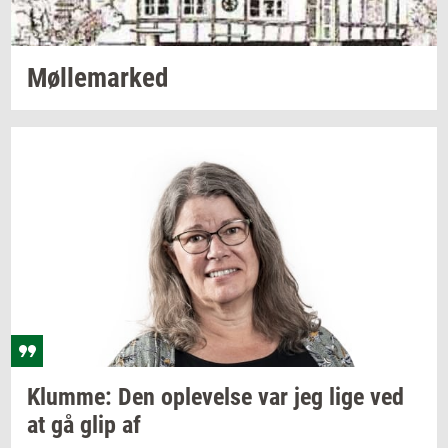
Møl­le­mar­ked
Klum­me:
Den
op­le­vel­se
var jeg lige ved
at gå glip af