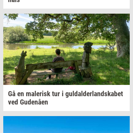
Gå en
ma­le­risk
tur i
gul­dal­der­land­ska­bet
ved
Gu­denå­en