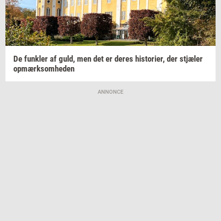
De
funk­ler
af guld, men det er deres
hi­sto­ri­er,
der
stjæ­ler
op­mærk­som­he­den
ANNONCE