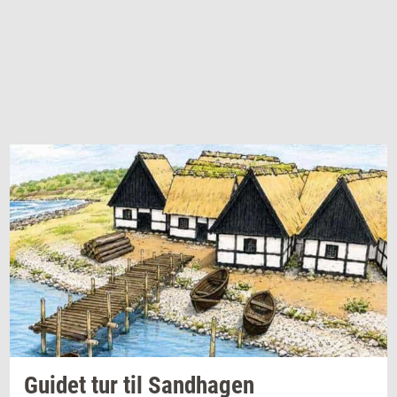
Gu­i­det
tur til
Sand­ha­gen