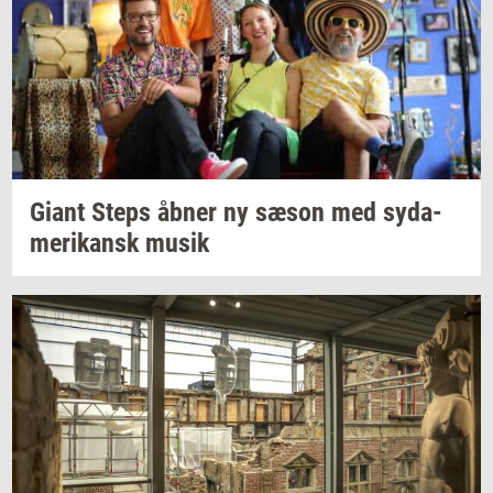
Giant Steps åbner ny sæson med
sy­da­
me­ri­kansk
musik