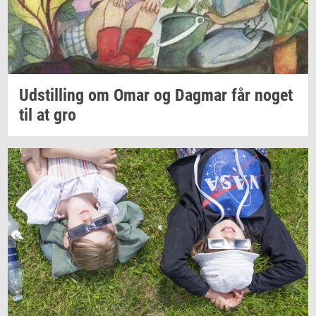
Ud­stil­ling
om Omar og
Dag­mar
får noget
til at gro