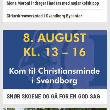
Mona Moroni indtager Harders med melankolsk pop
Cirkuskreaværksted i Svendborg Bycenter
SNØR
SKO­E­NE
OG GÅ FOR EN GOD SAG