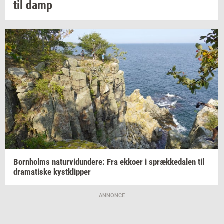
til damp
Born­holms
na­tur­vi­dun­de­re:
Fra
ek­ko­er
i
spræk­ke­da­len
til
dra­ma­ti­ske
kyst­klip­per
ANNONCE