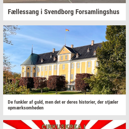
Fæl­les­sang i
Svend­borg
For­sam­lings­hus
De
funk­ler
af guld, men det er deres
hi­sto­ri­er,
der
stjæ­ler
op­mærk­som­he­den