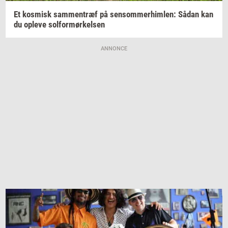
Et
kos­misk
sam­men­træf
på
sen­som­mer­him­len:
Sådan kan
du
op­le­ve
sol­for­mør­kel­sen
ANNONCE