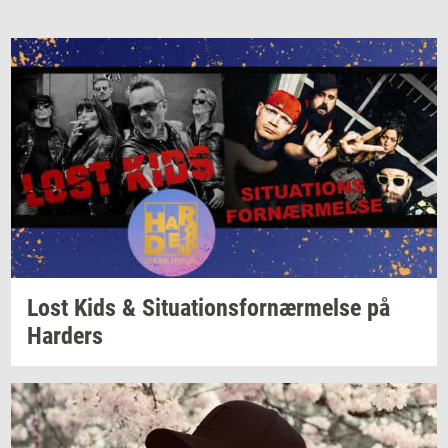
Lost Kids &
Si­tu­a­tions­for­nær­mel­se
på
Har­ders