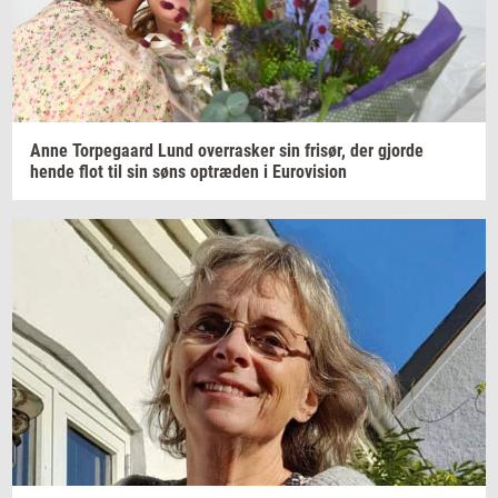
Anne
Tor­pe­gaard
Lund
over­ra­sker
sin
fri­sør,
der
gjor­de
hende flot til sin søns
op­træ­den
i
Eu­ro­vi­sion