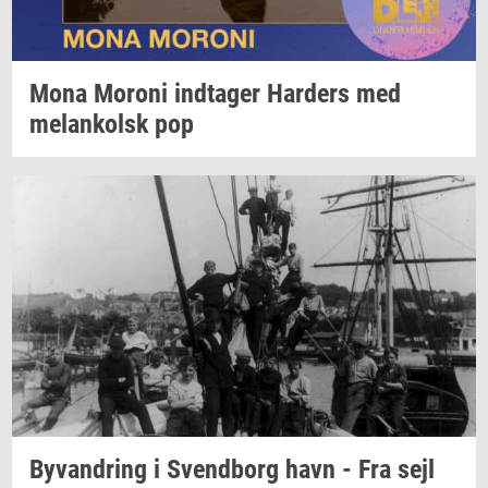
Mona
Mor­o­ni
ind­ta­ger
Har­ders
med
melan­kolsk
pop
Byvan­dring
i
Svend­borg
havn - Fra sejl