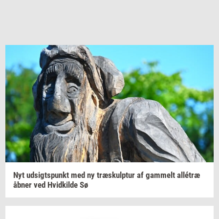
Nyt
ud­sigts­punkt
med ny
træskul­p­tur
af
gam­melt
allétræ
åbner ved
Hvid­kil­de
Sø