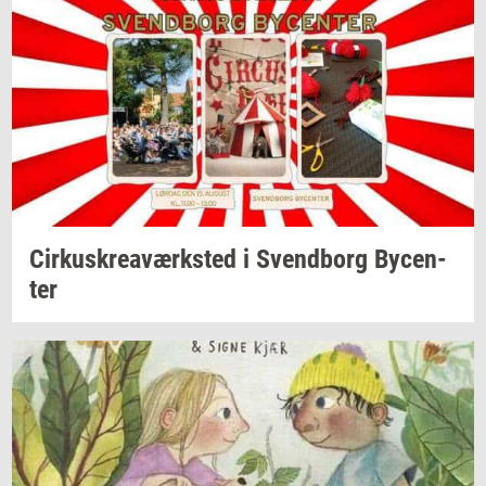
Cir­kuskrea­værk­sted
i
Svend­borg
By­cen­
ter