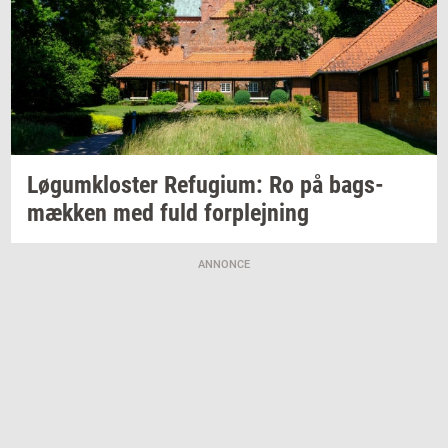
Løgum­klo­ster
Re­fu­gi­um:
Ro på
bags­
mæk­ken
med fuld
for­plej­ning
ANNONCE