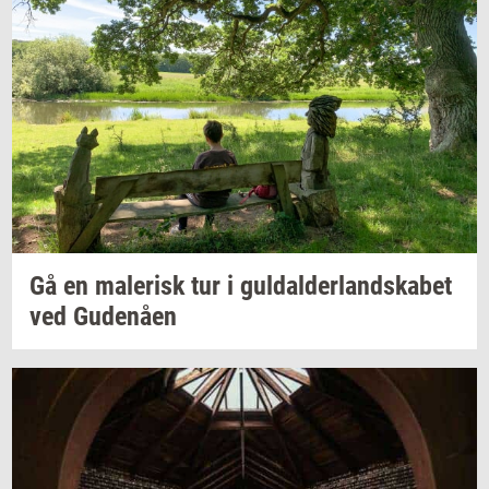
Gå en
ma­le­risk
tur i
gul­dal­der­land­ska­bet
ved
Gu­denå­en