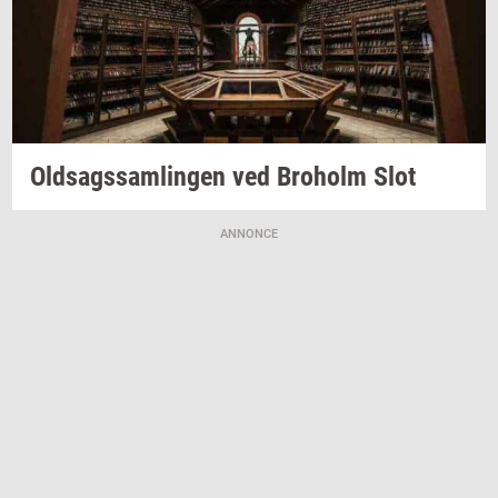
Oldsags­sam­lin­gen
ved
Bro­holm
Slot
ANNONCE