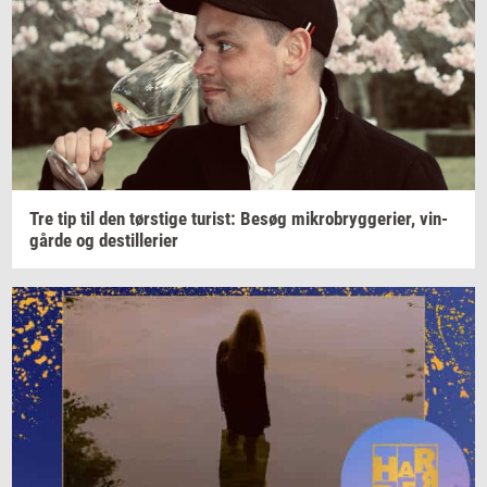
Tre tip til den
tørsti­ge
turist:
Besøg
mi­kro­bryg­ge­ri­er,
vin­
går­de
og
destil­le­ri­er