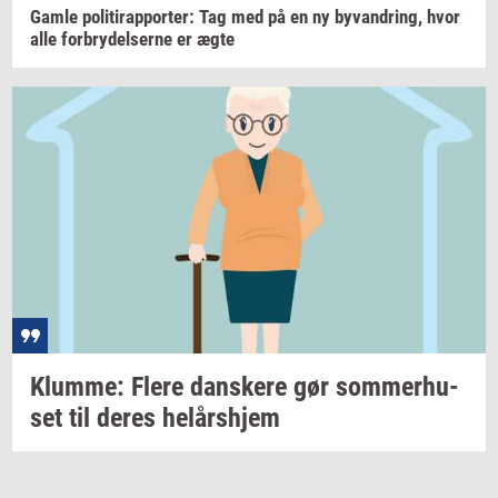
Gamle
po­li­tirap­por­ter: Tag
med på en ny
byvan­dring,
hvor
alle
for­bry­del­ser­ne
er ægte
Klum­me: Flere
dan­ske­re
gør
som­mer­hu­
set
til deres
helårs­hjem