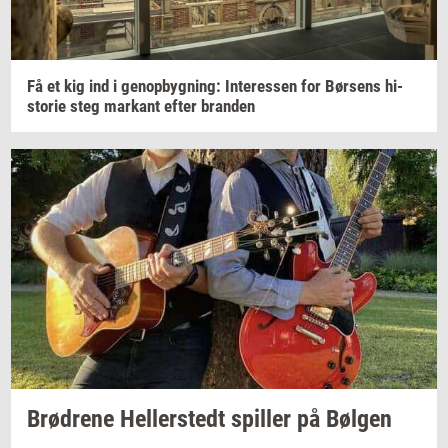
Få et kig ind i
genop­byg­ning:
In­ter­es­sen
for
Bør­sens
hi­
sto­rie
steg
mar­kant
efter
bran­den
Brød­re­ne
Hel­ler­stedt
spil­ler
på
Bøl­gen