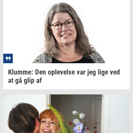
Klum­me:
Den
op­le­vel­se
var jeg lige ved
at gå glip af