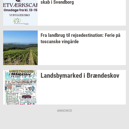
skab
i
Svend­borg
Fra
land­brug
til
rej­se­desti­na­tion:
Ferie på
toscan­ske
vin­går­de
Lands­by­mar­ked
i
Bræn­de­skov
ANNONCE