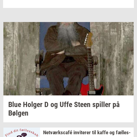
Blue
Hol­ger
D og Uffe Steen
spil­ler
på
Bøl­gen
Netværkscafé
in­vi­te­rer
til kaffe og
fæl­les­