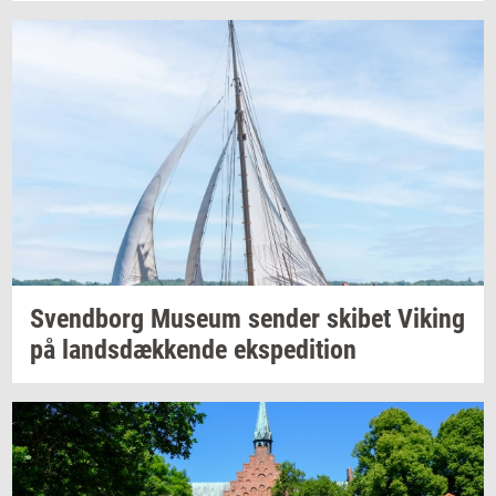
Svend­borg
Mu­se­um
sen­der
ski­bet
Viking
på
lands­dæk­ken­de
eks­pe­di­tion