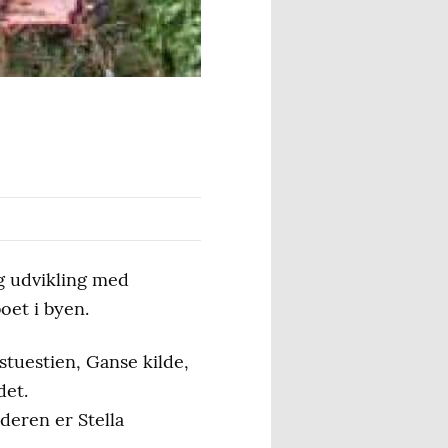
g udvikling med
oet i byen.
tuestien, Ganse kilde,
det.
deren er Stella