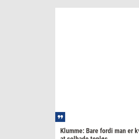
Klum­me:
Bare fordi man er
k
at
sol­ba­de
top­løs