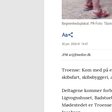
Begivenhedsplakat. PR-Foto: Tåsin
30 jun. 2026 kl. 14:47
JFM ar@jfmedier.dk
Troense: Kom med på en
skibsfart, skibsbyggeri
Deltagene kommer forbi
Ligvognshuset, Badstue
Mødestedet er Troense 