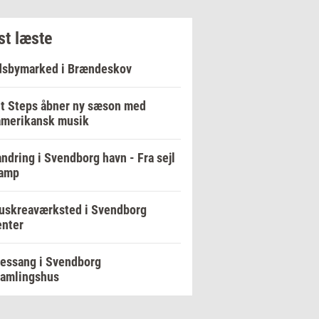
t læste
dsbymarked i Brændeskov
t Steps åbner ny sæson med
amerikansk musik
ndring i Svendborg havn - Fra sejl
damp
uskreaværksted i Svendborg
enter
essang i Svendborg
samlingshus