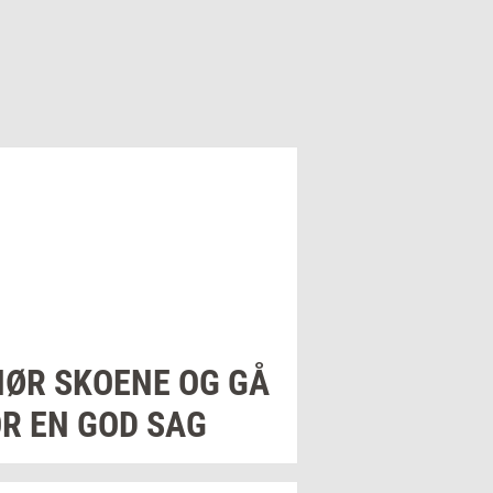
NØR
SKO­E­NE
OG GÅ
R EN GOD SAG