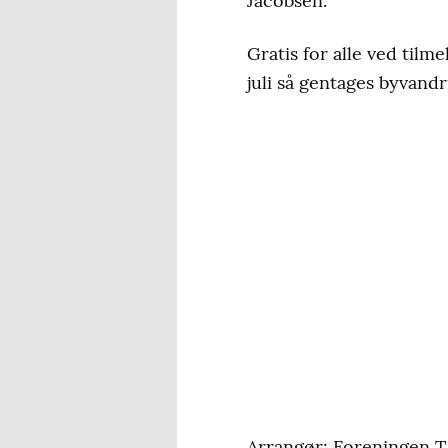
Jacobsen.
Gratis for alle ved tilm
juli så gentages byvand
Arrangør: Foreningen T