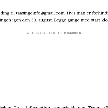
elding til taasingeinfo@gmail.com. Hvis man er forhindr
ringen igen den 30. august. Begge gange med start klo
ARTIKLEN FORTSÆTTER EFTER ANNONCEN
åsinge Turistinformation i samarbejde med Troense 