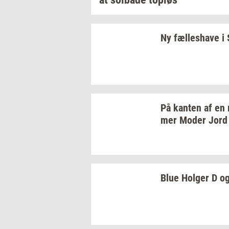
Ny
fæl­les­ha­ve
i
På
kan­ten
af en
mer
Moder Jord
Blue
Hol­ger
D og