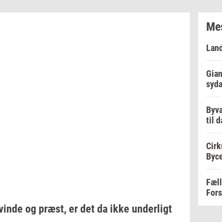
Mes
Lan
Gian
syd
Byva
til 
Cirk
Byc
Fæll
For
vin­de
og
præst,
er det da ikke
un­der­ligt