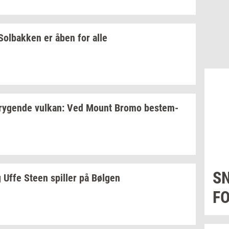
Sol­bak­ken
er åben for alle
ry­gen­de
vulkan:
Ved Mount Bromo
be­stem­
S
 Uffe Steen
spil­ler
på
Bøl­gen
FO