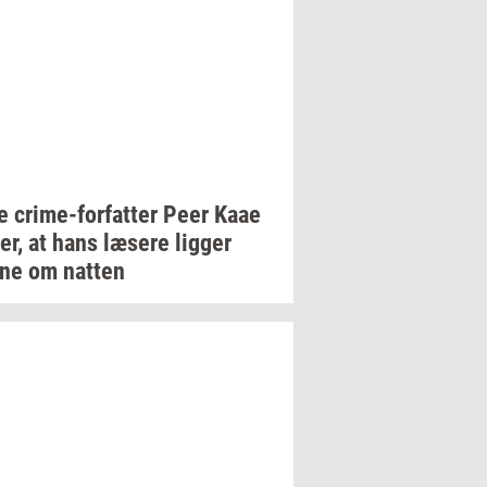
ue
crime-​forfatter
Peer Kaae
er,
at hans
læ­se­re
lig­ger
gne om
nat­ten