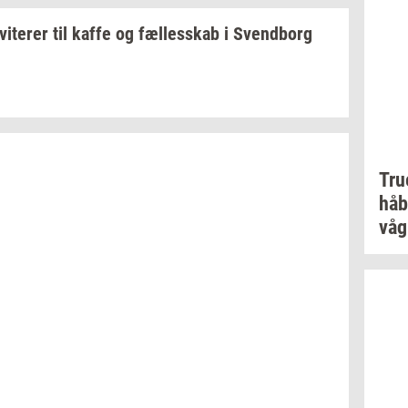
­vi­te­rer
til kaffe og
fæl­les­skab
i
Svend­borg
Tr
håb
vå