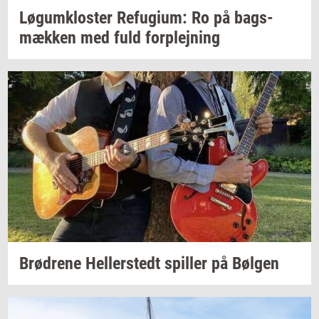
Løgum­klo­ster
Re­fu­gi­um:
Ro på
bags­
mæk­ken
med fuld
for­plej­ning
Brød­re­ne
Hel­ler­stedt
spil­ler
på
Bøl­gen