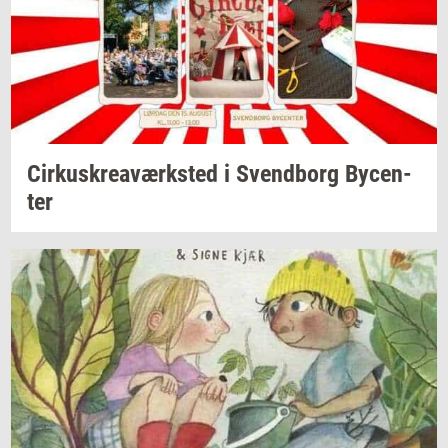
Cir­kuskrea­værk­sted
i
Svend­borg
By­cen­
ter