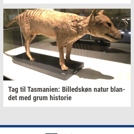
Tag til
Tas­ma­ni­en:
Bil­leds­køn
natur
blan­
det
med grum
hi­sto­rie