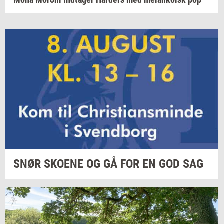
SNØR
SKO­E­NE
OG GÅ FOR EN GOD SAG