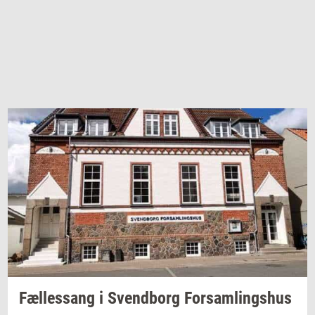
Fæl­les­sang i
Svend­borg
For­sam­lings­hus