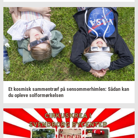
Et
kos­misk
sam­men­træf
på
sen­som­mer­him­len:
Sådan kan
du
op­le­ve
sol­for­mør­kel­sen