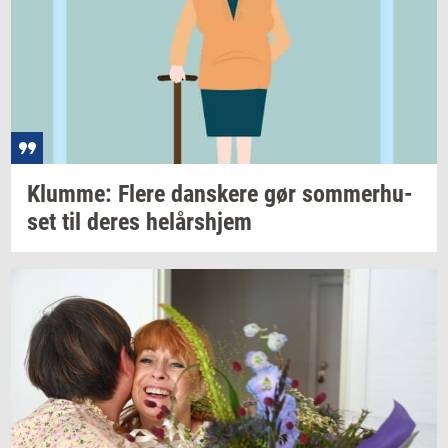
Klum­me: Flere
dan­ske­re
gør
som­mer­hu­
set
til deres
helårs­hjem