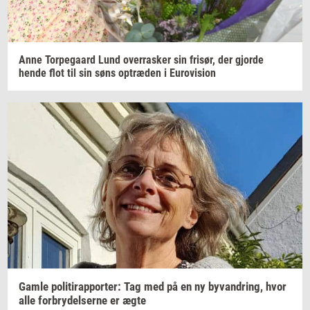
Anne
Tor­pe­gaard
Lund
over­ra­sker
sin
fri­sør,
der
gjor­de
hende flot til sin søns
op­træ­den
i
Eu­ro­vi­sion
Gamle
po­li­tirap­por­ter: Tag
med på en ny
byvan­dring,
hvor
alle
for­bry­del­ser­ne
er ægte