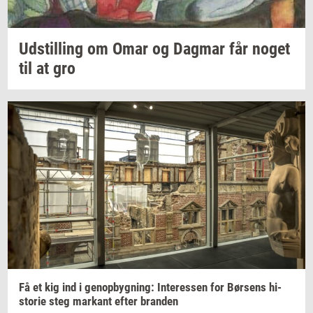
Ud­stil­ling
om Omar og
Dag­mar
får noget
til at gro
Få et kig ind i
genop­byg­ning:
In­ter­es­sen
for
Bør­sens
hi­
sto­rie
steg
mar­kant
efter
bran­den