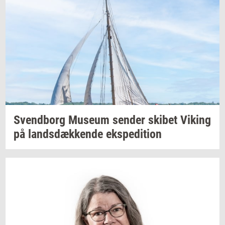
Svend­borg
Mu­se­um
sen­der
ski­bet
Viking
på
lands­dæk­ken­de
eks­pe­di­tion