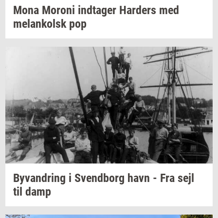
Mona
Mor­o­ni
ind­ta­ger
Har­ders
med
melan­kolsk
pop
Byvan­dring
i
Svend­borg
havn - Fra sejl
til damp