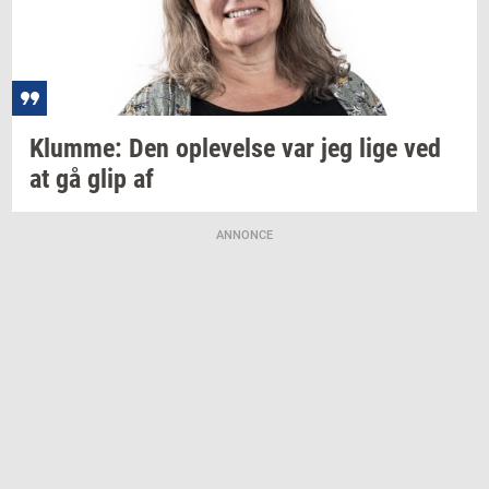
Klum­me:
Den
op­le­vel­se
var jeg lige ved
at gå glip af
ANNONCE