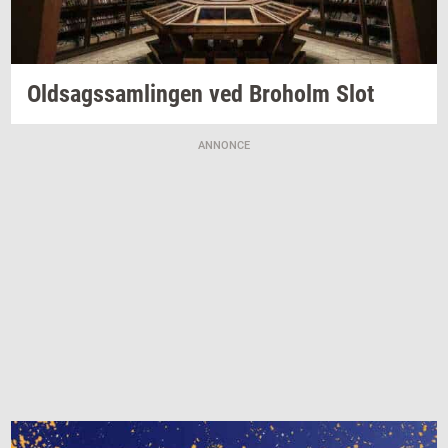
Oldsags­sam­lin­gen
ved
Bro­holm
Slot
ANNONCE