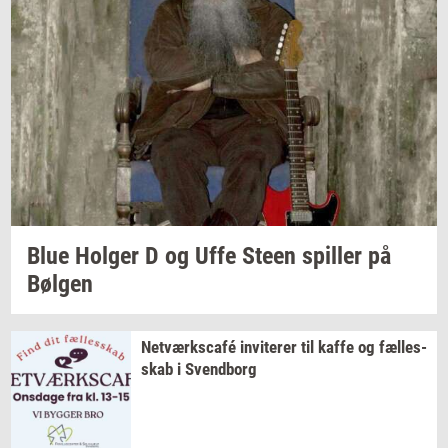
Blue
Hol­ger
D og Uffe Steen
spil­ler
på
Bøl­gen
Netværkscafé
in­vi­te­rer
til kaffe og
fæl­les­
skab
i
Svend­borg