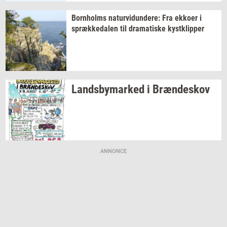
Born­holms
na­tur­vi­dun­de­re:
Fra
ek­ko­er
i
spræk­ke­da­len
til
dra­ma­ti­ske
kyst­klip­per
Lands­by­mar­ked
i
Bræn­de­skov
ANNONCE