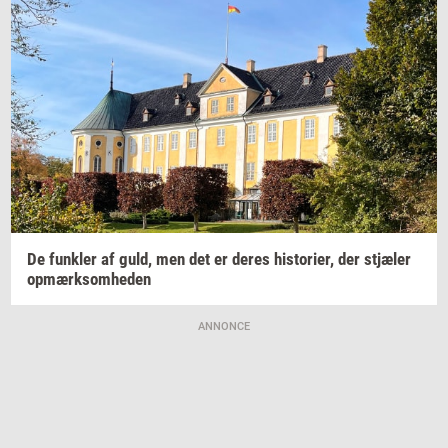
De
funk­ler
af guld, men det er deres
hi­sto­ri­er,
der
stjæ­ler
op­mærk­som­he­den
ANNONCE