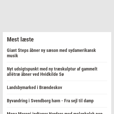
Mest læste
Giant Steps åbner ny sæson med sydamerikansk
musik
Nyt udsigtspunkt med ny træskulptur af gammelt
allétræ åbner ved Hvidkilde Sø
Landsbymarked i Brændeskov
Byvandring i Svendborg havn - Fra sejl til damp
Mona Moroni indtager Harders med melankolsk pop