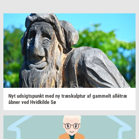
Nyt
ud­sigts­punkt
med ny
træskul­p­tur
af
gam­melt
allétræ
åbner ved
Hvid­kil­de
Sø