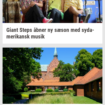
Giant Steps åbner ny sæson med
sy­da­
me­ri­kansk
musik