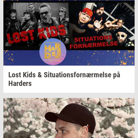
Lost Kids &
Si­tu­a­tions­for­nær­mel­se
på
Har­ders