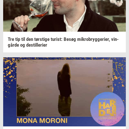
Tre tip til den
tørsti­ge
turist:
Besøg
mi­kro­bryg­ge­ri­er,
vin­
går­de
og
destil­le­ri­er