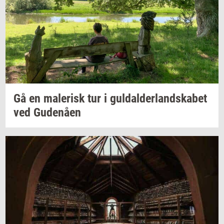
Gå en
ma­le­risk
tur i
gul­dal­der­land­ska­bet
ved
Gu­denå­en