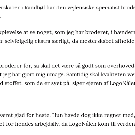
kaber i Randbøl har den vejlensiske specialist brod
.
 oplevelse at se noget, som jeg har broderet, i hænder
er selvfølgelig ekstra særligt, da mesterskabet afhold
roderer for, så skal det være så godt som overhovede
 jeg har gjort mig umage. Samtidig skal kvaliteten v
 stoffet, som de er syet på, siger ejeren af LogoNåle
 været glad for heste. Hun havde dog ikke regnet med,
t for hendes arbejdsliv, da LogoNålen kom til verde