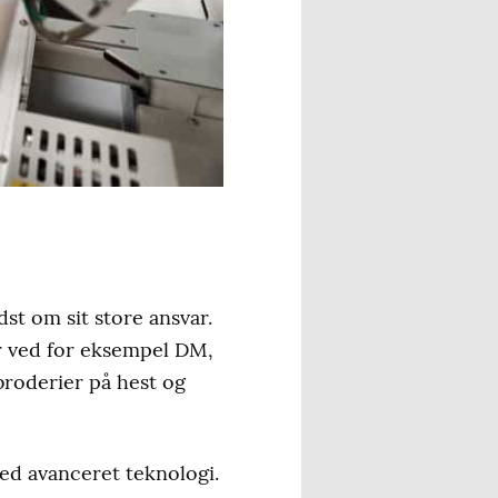
st om sit store ansvar.
ter ved for eksempel DM,
broderier på hest og
med avanceret teknologi.