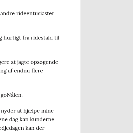
 andre rideentusiaster
hurtigt fra ridestald til
gere at jagte opsøgende
ng af endnu flere
LogoNålen.
 nyder at hjælpe mine
n ene dag kan kunderne
redjedagen kan der