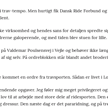
i trav-tempo. Men hurtigt fik Dansk Ride Forbund og
lent.
e virksomhed og hendes sans for detaljen spredte sig 
drerne galoperende, og med tiden blev stuen for lille.
på Valdemar Poulsensvej i Vejle og behøver ikke læn
f sig selv. På ordreblokken står blandt andet broderi
ge kommet en ordre fra travsporten. Sådan er livet i 
ndende opgaver. Jeg føler mig meget privilegeret og
g lov til at arbejde med store dele af ridesporten. De
g dressur. Den næste dag er det pararidning, og på t