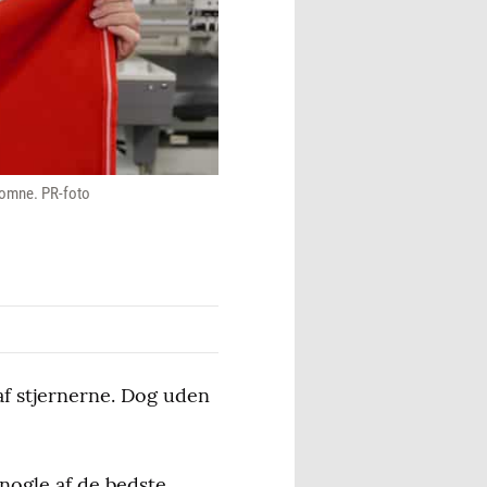
lkomne. PR-foto
 af stjernerne. Dog uden
 nogle af de bedste