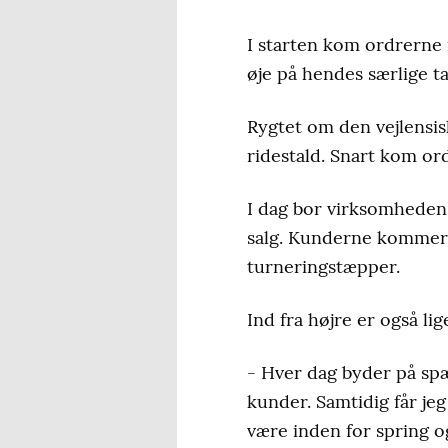
I starten kom ordrerne 
øje på hendes særlige ta
Rygtet om den vejlensisk
ridestald. Snart kom or
I dag bor virksomheden 
salg. Kunderne kommer a
turneringstæpper.
Ind fra højre er også li
- Hver dag byder på spæ
kunder. Samtidig får je
være inden for spring o