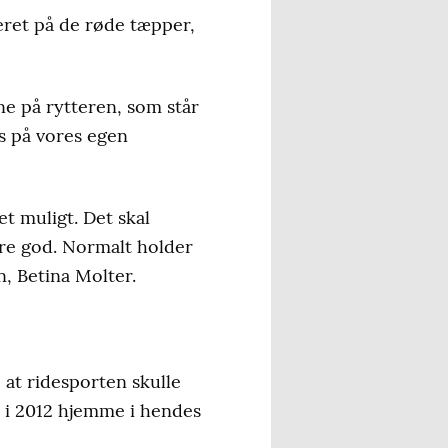
eret på de røde tæpper,
ne på rytteren, som står
es på vores egen
t muligt. Det skal
ære god. Normalt holder
n, Betina Molter.
 at ridesporten skulle
n i 2012 hjemme i hendes