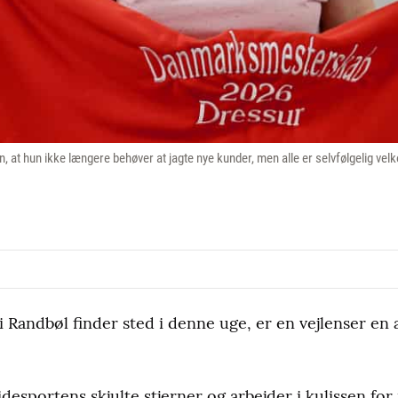
n, at hun ikke længere behøver at jagte nye kunder, men alle er selvfølgelig ve
i Randbøl finder sted i denne uge, er en vejlenser en
idesportens skjulte stjerner og arbejder i kulissen for