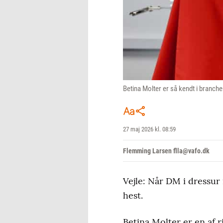
Betina Molter er så kendt i branche
27 maj 2026 kl. 08:59
Flemming Larsen flla@vafo.dk
Vejle: Når DM i dressur 
hest.
Betina Molter er en af r