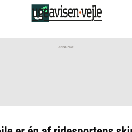
ANNONCE
jle er én af ridesportens skj