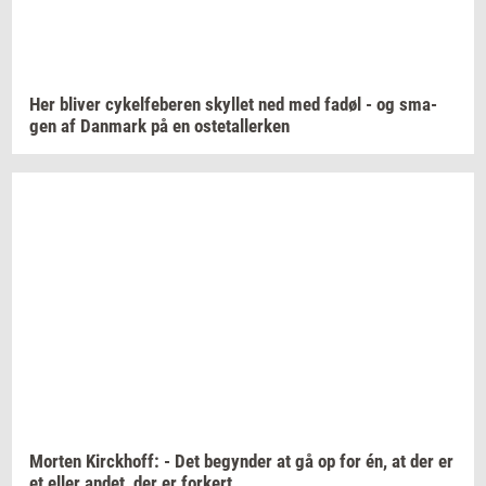
Her
bli­ver
cy­kel­fe­be­ren
skyl­let
ned med fadøl - og
sma­
gen
af
Dan­mark
på en
oste­tal­ler­ken
Mor­ten
Kirck­hoff:
- Det
be­gyn­der
at gå op for én, at der er
et eller
andet,
der er
for­kert