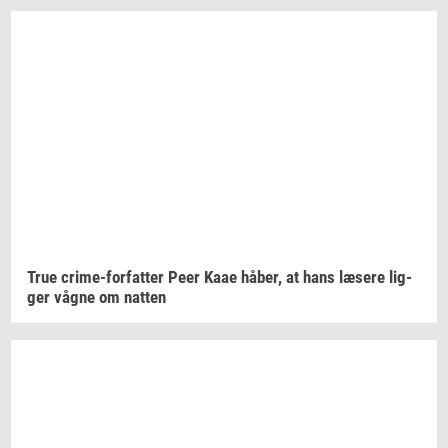
True
crime-​forfatter
Peer Kaae
håber,
at hans
læ­se­re
lig­
ger
vågne om
nat­ten