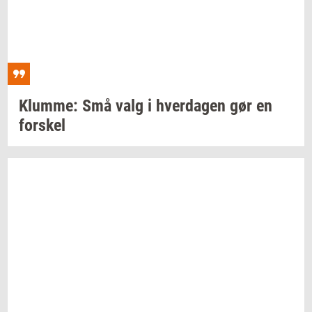
Klum­me:
Små valg i
hver­da­gen
gør en
for­skel