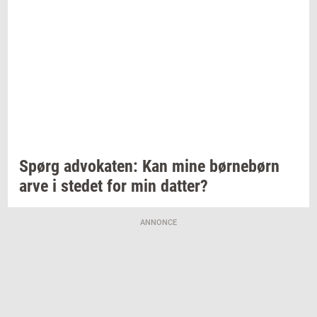
Spørg
ad­vo­ka­ten:
Kan mine
bør­ne­børn
arve i
ste­det
for min
dat­ter?
ANNONCE