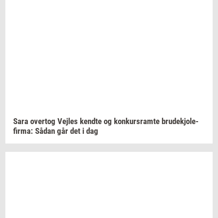
Sara
over­tog
Vej­les
kend­te
og
kon­kurs­ram­te
bru­dekjo­le­
fir­ma:
Sådan går det i dag