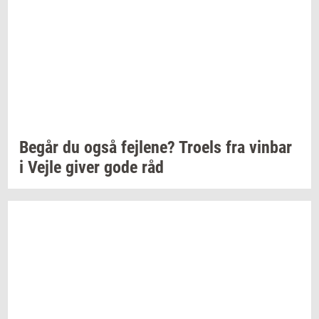
Begår du også
fejl­e­ne?
Tro­els
fra
vin­bar
i Vejle giver gode råd