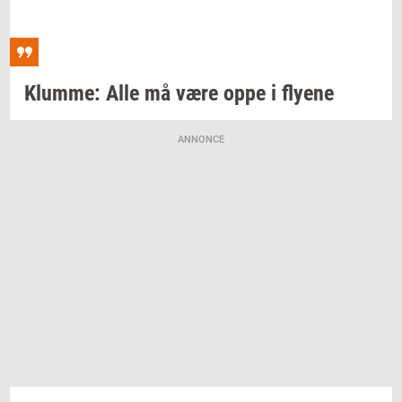
Klum­me:
Alle må være oppe i
fly­e­ne
ANNONCE