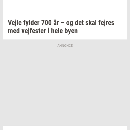
Vejle
fyl­der
700 år – og det skal
fejres
med
vej­fe­ster
i hele byen
ANNONCE