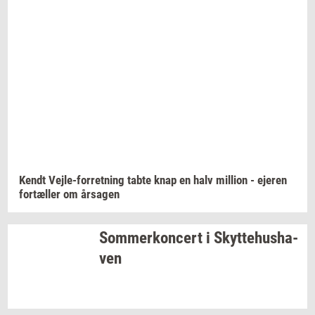
Kendt
Vejle-​forretning
tabte knap en halv
mil­li­on
-
eje­ren
for­tæl­ler
om
år­sa­gen
Som­mer­kon­cert
i
Skyt­te­hus­ha­
ven