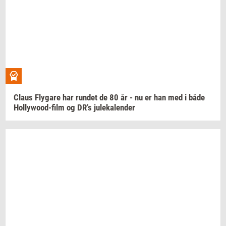
Claus
Fly­ga­re
har
run­det
de 80 år - nu er han med i både
Hollywood-​film
og DR’s
ju­le­ka­len­der