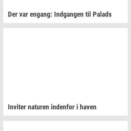
Der var
en­gang:
Ind­gan­gen
til
Pa­lads
In­vi­ter
na­tu­ren
in­den­for
i haven