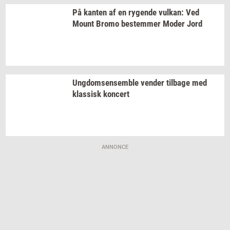
På
kan­ten
af en
ry­gen­de
vulkan:
Ved
Mount Bromo
be­stem­mer
Moder Jord
Ung­dom­sen­sem­b­le
ven­der
til­ba­ge
med
klas­sisk
kon­cert
ANNONCE