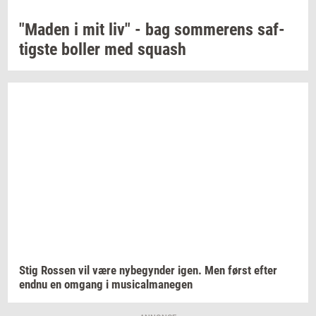
"Maden
i mit liv" - bag
som­me­rens
saf­
tig­ste
bol­ler
med
squash
Stig
Ros­sen
vil være
ny­be­gyn­der
igen. Men først efter
endnu en
om­gang
i
mu­si­cal­ma­ne­gen