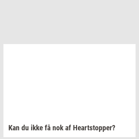
Kan du ikke få nok af
Heart­stop­per?