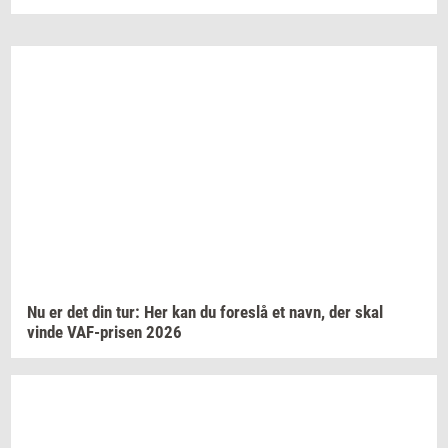
Nu er det din tur: Her kan du
fo­re­slå
et navn, der skal
vinde
VAF-​prisen
2026