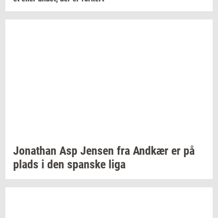
Jo­nat­han
Asp
Jen­sen
fra
And­kær
er på
plads i den
span­ske
liga