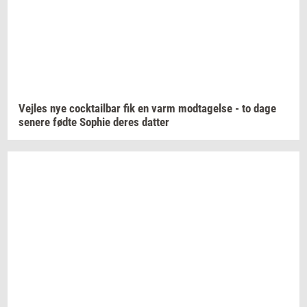
Vej­les
nye
co­ck­tail­bar
fik en varm
mod­ta­gel­se
- to dage
se­ne­re
fødte
Sop­hie
deres
dat­ter