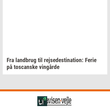
Fra
land­brug
til
rej­se­desti­na­tion:
Ferie
på
toscan­ske
vin­går­de