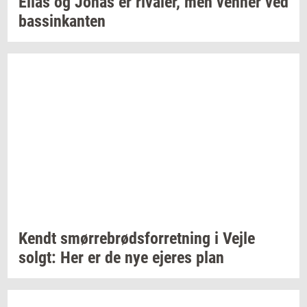
Elias og Jonas er
ri­va­ler,
men
ven­ner
ved
bas­sinkan­ten
Kendt
smør­re­brød­s­for­ret­ning
i Vejle
solgt:
Her er de nye
eje­res
plan