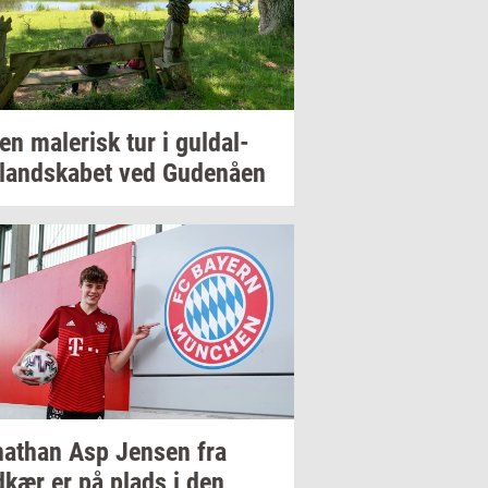
 en
ma­le­risk
tur i
gul­dal­
­land­ska­bet
ved
Gu­denå­en
nat­han
Asp
Jen­sen
fra
­kær
er på plads i den