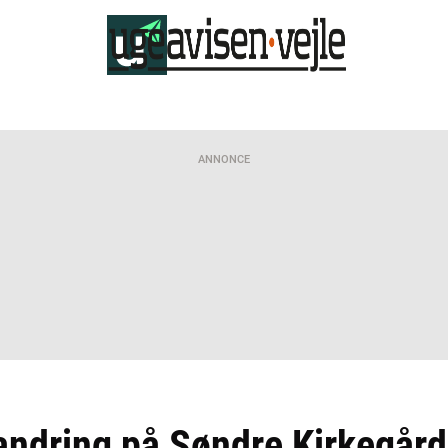
ANNONCE
andring på Søndre Kirkegård