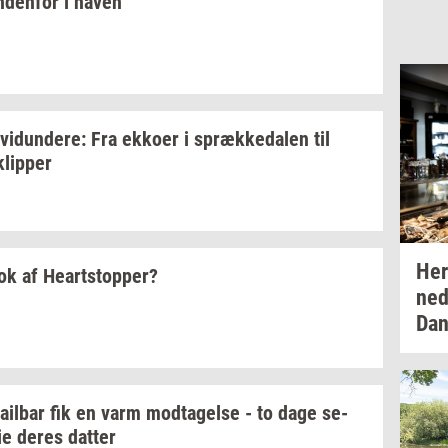
n­den­for
i haven
­vi­dun­de­re:
Fra
ek­ko­er
i
spræk­ke­da­len
til
klip­per
He
nok af
Heart­stop­per?
ned
Dan
tail­bar
fik en varm
mod­ta­gel­se
- to dage
se­
ie
deres
dat­ter