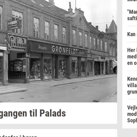
"Mad
saft
Kan 
Her 
med 
en o
Kend
vill
grun
Vejl
­gan­gen
til
Pa­lads
modt
Soph