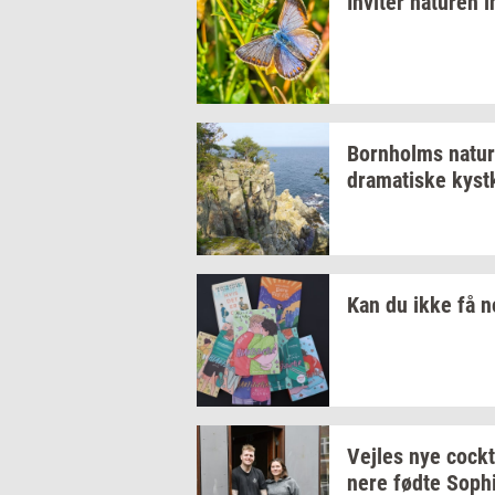
In­vi­ter
na­tu­ren
i
Born­holms
na­tur
dra­ma­ti­ske
kyst­
Kan du ikke få 
Vej­les
nye
co­ck­
ne­re
fødte
Sop­h