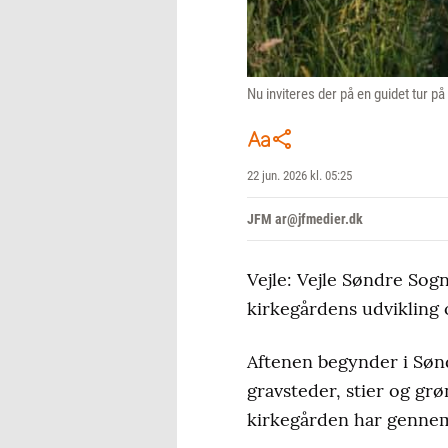
Nu inviteres der på en guidet tur 
22 jun. 2026 kl. 05:25
JFM ar@jfmedier.dk
Vejle: Vejle Søndre Sog
kirkegårdens udvikling 
Aftenen begynder i Søn
gravsteder, stier og gr
kirkegården har gennem