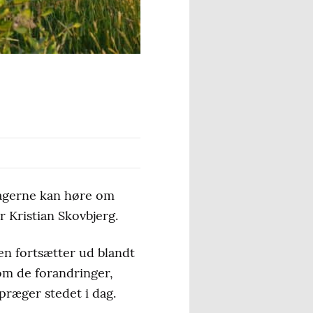
ltagerne kan høre om
 Kristian Skovbjerg.
en fortsætter ud blandt
om de forandringer,
ræger stedet i dag.