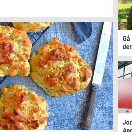
Gå
der
Jo­
And