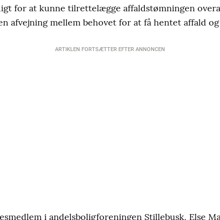
gt for at kunne tilrettelægge affaldstømningen overalt
en afvejning mellem behovet for at få hentet affald og
ARTIKLEN FORTSÆTTER EFTER ANNONCEN
sesmedlem i andelsboligforeningen Stillebusk, Else Mar