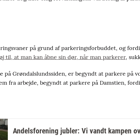
ringsvaner på grund af parkeringsforbuddet, og ford
øj til, at man kan åbne sin dør, når man parkerer
, suk
de på Grøndalslundssiden, er begyndt at parkere på vo
m fra arbejde, begyndt at parkere på Damstien, fordi
Andelsforening jubler: Vi vandt kampen ov