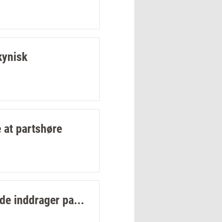
kynisk
e at partshøre
 de inddrager pa...