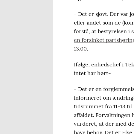
- Det er sjovt. Der var j
eller andet som de (ko
forstå, at bestyrelsen i
en forsinket partshørin
13.00
.
Ifølge, enhedschef i Te
intet har hørt-
- Det er en forglemmelse
informeret om ændringer
tidsrummet fra 11-13 til
affaldet. Forvaltningen
vurderet, at der med de
have behov. Det er Else