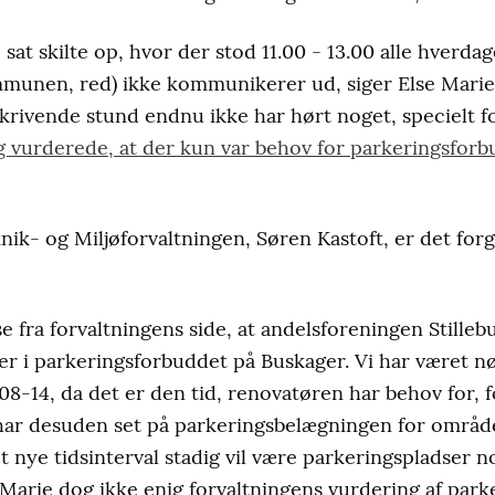
o sat skilte op, hvor der stod 11.00 - 13.00 alle hverda
mmunen, red) ikke kommunikerer ud, siger Else Marie
 skrivende stund endnu ikke har hørt noget, specielt f
g vurderede, at der kun var behov for parkeringsforb
knik- og Miljøforvaltningen, Søren Kastoft, er det fo
 fra forvaltningens side, at andelsforeningen Stillebu
 i parkeringsforbuddet på Buskager. Vi har været nø
 08-14, da det er den tid, renovatøren har behov for, 
 har desuden set på parkeringsbelægningen for områd
t nye tidsinterval stadig vil være parkeringspladser n
 Marie dog ikke enig forvaltningens vurdering af par