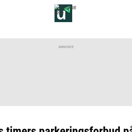
ANNONCE
eks timers parkeringsforbud 