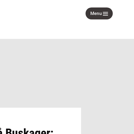
Menu
på Buskager: