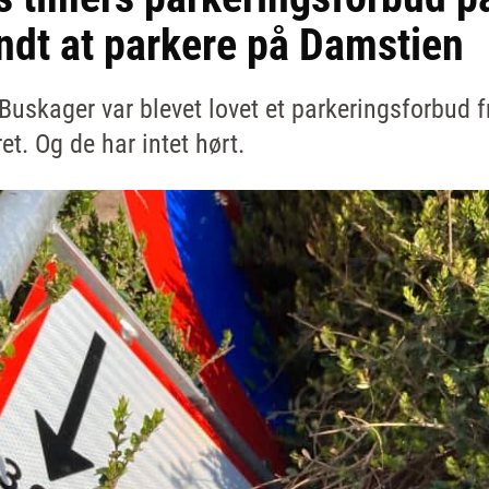
ndt at parkere på Damstien
uskager var blevet lovet et parkeringsforbud f
et. Og de har intet hørt.