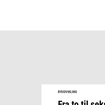
BYUDVIKLING
Fra to til s