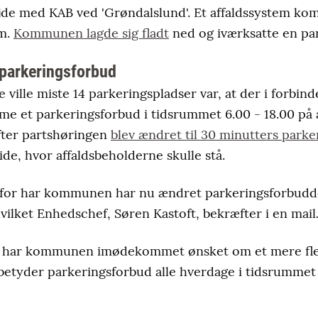
ejde med KAB ved 'Grøndalslund'. Et affaldssystem k
m.
Kommunen lagde sig fladt
ned og iværksatte en pa
parkeringsforbud
 ville miste 14 parkeringspladser var, at der i forbin
mme et parkeringsforbud i tidsrummet 6.00 - 18.00 på 
fter partshøringen
blev ændret til 30 minutters parke
ide, hvor affaldsbeholderne skulle stå.
 for har kommunen har nu ændret parkeringsforbuddet
hvilket Enhedschef, Søren Kastoft, bekræfter i en mail
er har kommunen imødekommet ønsket om et mere fleks
 betyder parkeringsforbud alle hverdage i tidsrummet