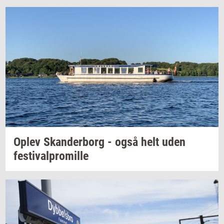
Oplev
Skan­der­borg
- også helt uden
festi­val­pro­mil­le