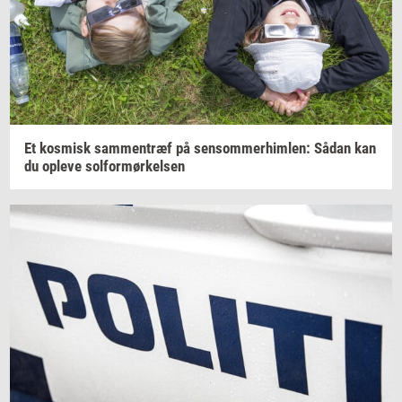
Et
kos­misk
sam­men­træf
på
sen­som­mer­him­len:
Sådan kan
du
op­le­ve
sol­for­mør­kel­sen