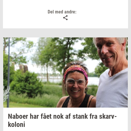
ikke klippe hækken før Sankt Hans.
Del med andre:
Na­bo­er
har fået nok af stank fra
skarv­
ko­lo­ni