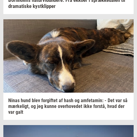
dra­ma­ti­ske
kyst­klip­per
Ninas hund blev
for­gif­tet
af hash og
am­fe­ta­min:
- Det var så
mær­ke­ligt,
og jeg kunne
over­ho­ve­det
ikke
for­stå,
hvad der
var
galt