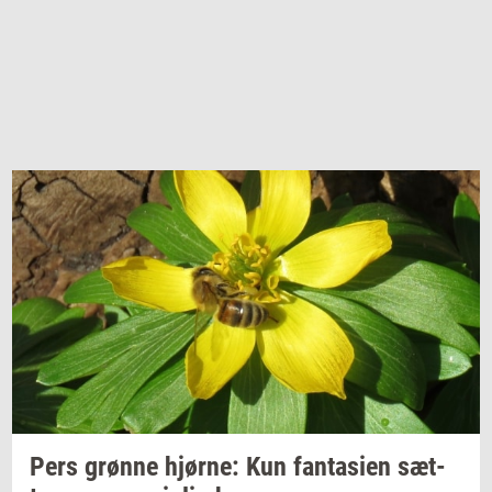
Pers
grøn­ne
hjør­ne:
Kun
fan­ta­si­en
sæt­