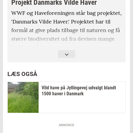
Projekt Danmarks Vilde Haver
WWF og Haveforeningen står bag projektet,
'Danmarks Vilde Haver.' Projektet har til
formål at give plads tilbage til naturen og få
større biodiversitet ud fra devisen mange
bække små.
Hver landsdel har fået en række projekter,
hvor der skrives logbog, og ud fra det
LÆS OGSÅ
gennemgår biologer og eksperter fra WWF
og Haveforeningen resultaterne efter
Vild have på Jyllingevej udvalgt blandt
1500 haver i Danmark
sommeren og samler erfaringerne, så
endnu flere haver kan prøve at lægge en del
af deres have vild.
Kristine Camille Sommer må blandt andet
ANNONCE