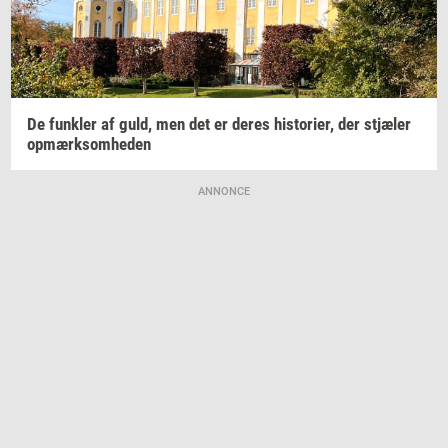
De
funk­ler
af guld, men det er deres
hi­sto­ri­er,
der
stjæ­ler
op­mærk­som­he­den
ANNONCE