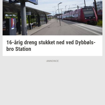
16-årig
dreng
stuk­ket
ned ved
Dybbøls­
bro
Sta­tion
ANNONCE