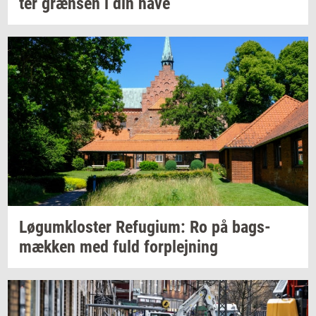
ter
græn­sen
i din have
Løgum­klo­ster
Re­fu­gi­um:
Ro på
bags­
mæk­ken
med fuld
for­plej­ning