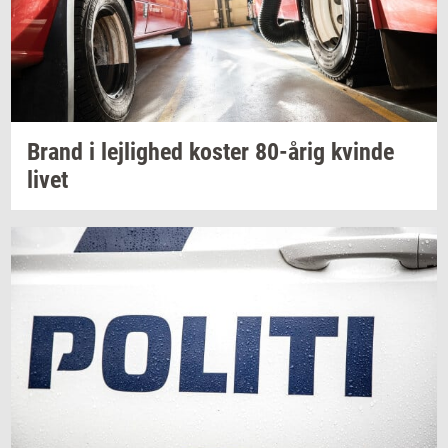
Brand i
lej­lig­hed
ko­ster
80-årig
kvin­de
livet