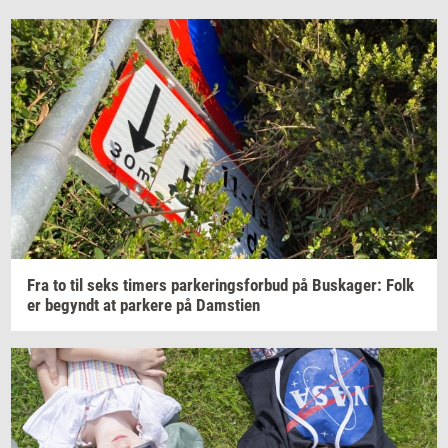
Fra to til seks
ti­mers
par­ke­rings­for­bud
på
Bu­ska­ger:
Folk
er
be­gyndt
at
par­ke­re
på
Damstien