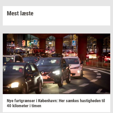
Mest læste
Nye
fart­græn­ser
i
Kø­ben­havn:
Her
sæn­kes
ha­stig­he­den
til
40
ki­lo­me­ter
i
timen