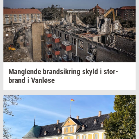
Mang­len­de
brand­sik­ring
skyld i
stor­
brand
i
Van­lø­se