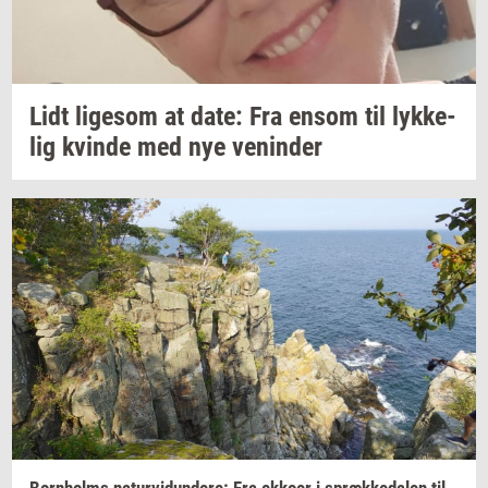
Lidt
li­ge­som
at date: Fra ensom til
lyk­ke­
lig
kvin­de
med nye
ve­nin­der
Born­holms
na­tur­vi­dun­de­re:
Fra
ek­ko­er
i
spræk­ke­da­len
til