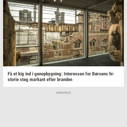
Få et kig ind i
genop­byg­ning:
In­ter­es­sen
for
Bør­sens
hi­
sto­rie
steg
mar­kant
efter
bran­den
ANNONCE