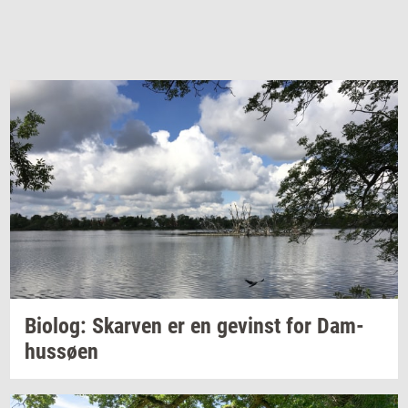
Bi­o­log:
Skar­ven
er en
ge­vinst
for
Dam­
hus­sø­en