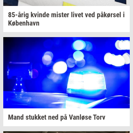
85-årig
kvin­de
mi­ster
livet ved
på­kør­sel
i
Kø­ben­havn
Mand
stuk­ket
ned på
Van­lø­se
Torv