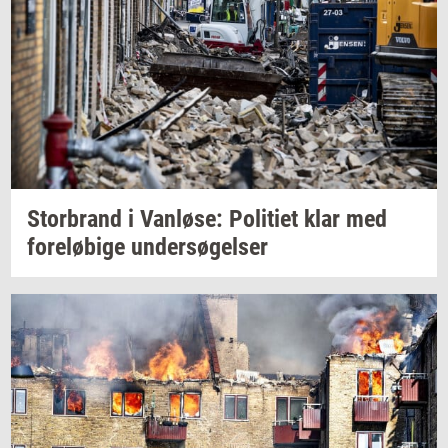
Stor­brand
i
Van­lø­se:
Po­li­ti­et
klar med
fo­re­lø­bi­ge
un­der­sø­gel­ser