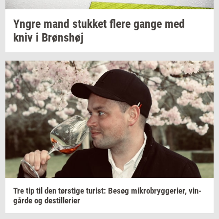
Yngre mand
stuk­ket
flere gange med
kniv i
Brøns­høj
Tre tip til den
tørsti­ge
turist:
Besøg
mi­kro­bryg­ge­ri­er,
vin­
går­de
og
destil­le­ri­er