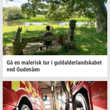
Gå en
ma­le­risk
tur i
gul­dal­der­land­ska­bet
ved
Gu­denå­en