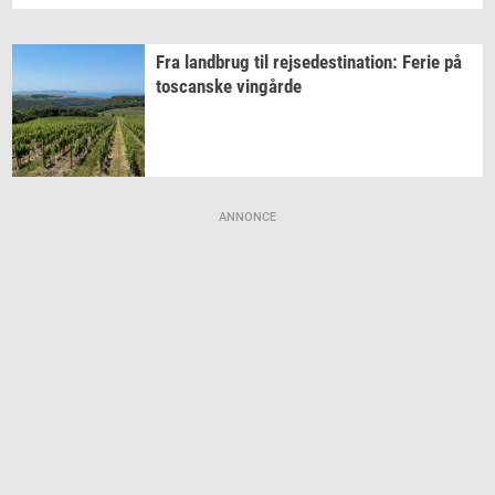
Fra
land­brug
til
rej­se­desti­na­tion:
Ferie på
toscan­ske
vin­går­de
ANNONCE