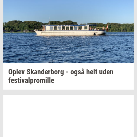
Oplev
Skan­der­borg
- også helt uden
festi­val­pro­mil­le