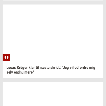
Lucas
Krüger
klar til næste
skridt:
"Jeg vil
ud­for­dre
mig
selv endnu mere"