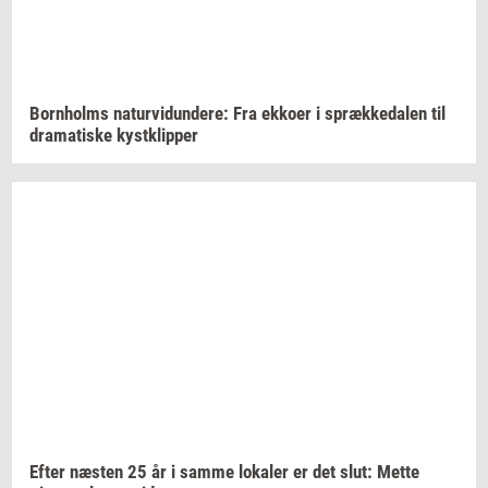
Born­holms
na­tur­vi­dun­de­re:
Fra
ek­ko­er
i
spræk­ke­da­len
til
dra­ma­ti­ske
kyst­klip­per
Efter
næ­sten
25 år i samme
lo­ka­ler
er det slut: Mette