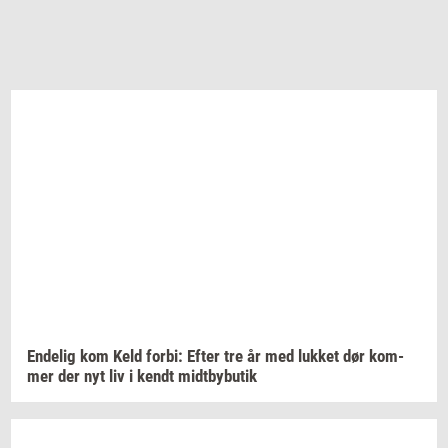
En­de­lig
kom Keld
forbi:
Efter tre år med
luk­ket
dør
kom­
mer
der nyt liv i kendt
midt­by­bu­tik