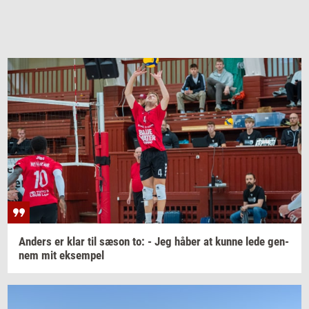
An­ders
er klar til sæson to: - Jeg håber at kunne lede
gen­
nem
mit
ek­sem­pel