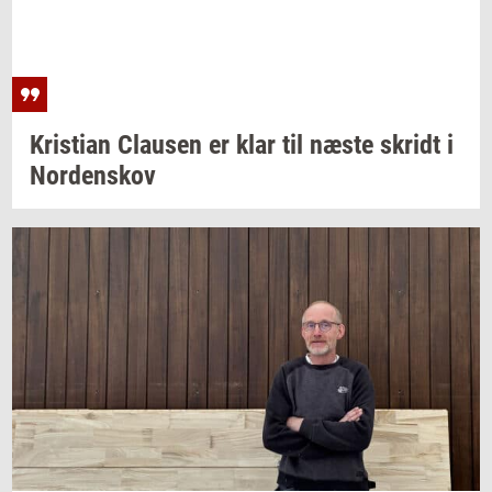
Kri­sti­an
Clau­sen
er klar til næste
skridt
i
Nor­denskov