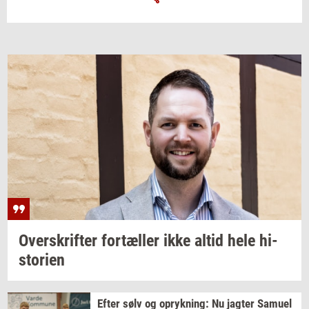
Over­skrif­ter
for­tæl­ler
ikke altid hele
hi­
sto­ri­en
Efter sølv og
op­ryk­ning:
Nu
jag­ter
Samu­el