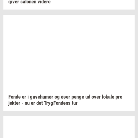
giver
sa­lo­nen
vi­de­re
Fonde er i
ga­ve­hu­mør
og øser penge ud over
lo­ka­le
pro­
jek­ter
- nu er det
Tryg­Fon­dens
tur