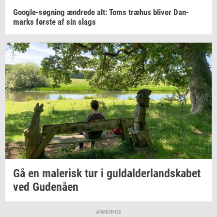
Google-​søgning
æn­dre­de
alt: Toms
træhus
bli­ver
Dan­
marks
før­ste
af sin slags
Gå en
ma­le­risk
tur i
gul­dal­der­land­ska­bet
ved
Gu­denå­en
ANNONCE