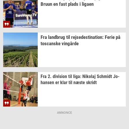
Bruun en fast plads i
liga­en
Fra
land­brug
til
rej­se­desti­na­tion:
Ferie på
toscan­ske
vin­går­de
Fra 2.
di­vi­sion
til liga:
Ni­ko­laj
Sch­midt
Jo­
han­sen
er klar til næste
skridt
ANNONCE