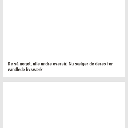
De så
noget,
alle andre
over­så:
Nu
sæl­ger
de deres
for­
vand­le­de
livs­værk