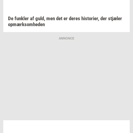
De
funk­ler
af guld, men det er deres
hi­sto­ri­er,
der
stjæ­ler
op­mærk­som­he­den
ANNONCE