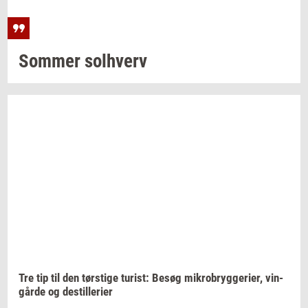
Som­mer
sol­hverv
Tre tip til den
tørsti­ge
turist:
Besøg
mi­kro­bryg­ge­ri­er,
vin­
går­de
og
destil­le­ri­er