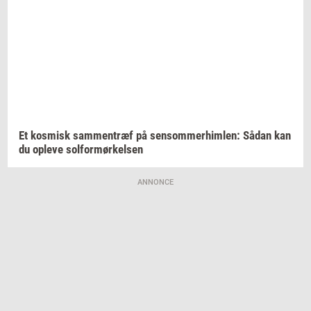
Et
kos­misk
sam­men­træf
på
sen­som­mer­him­len:
Sådan kan
du
op­le­ve
sol­for­mør­kel­sen
ANNONCE