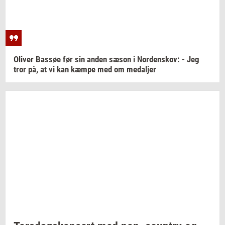
Oli­ver
Bas­søe
før sin anden sæson i
Nor­denskov:
- Jeg
tror på, at vi kan kæmpe med om
me­dal­jer