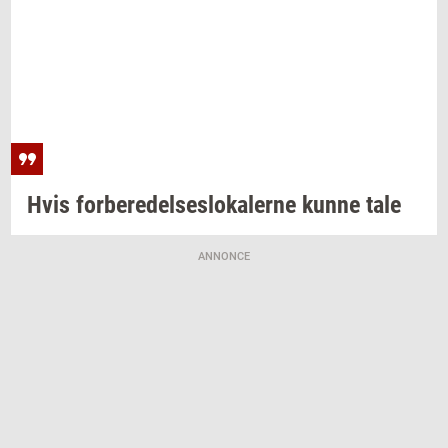
Hvis
for­be­re­del­ses­lo­ka­ler­ne
kunne tale
ANNONCE