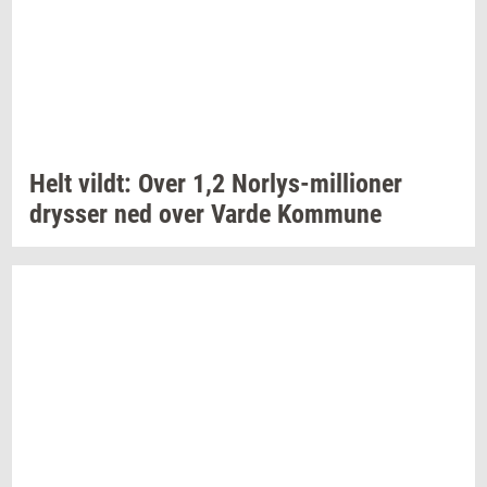
Helt
vildt:
Over 1,2
Norlys-​millioner
drys­ser
ned over Varde
Kom­mu­ne