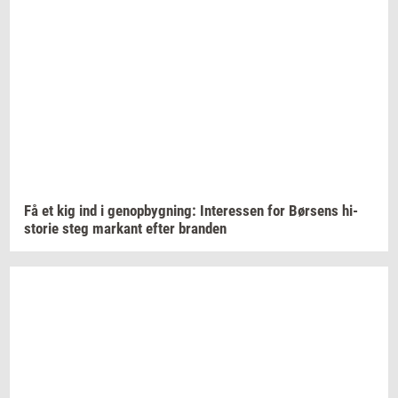
Få et kig ind i
genop­byg­ning:
In­ter­es­sen
for
Bør­sens
hi­
sto­rie
steg
mar­kant
efter
bran­den