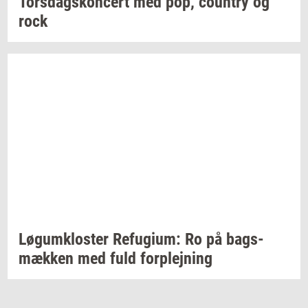
Tors­dags­kon­cert
med pop,
co­un­try
og
rock
Løgum­klo­ster
Re­fu­gi­um:
Ro på
bags­
mæk­ken
med fuld
for­plej­ning