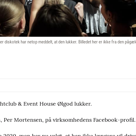
er diskotek har netop meddelt, at den lukker. Billedet her er ikke fra den påg
htclub & Event House Ølgod lukker.
n, Per Mortensen, på virksomhedens Facebook-profil.
 2020, men har nu valgt, at han ikke længere vil drive