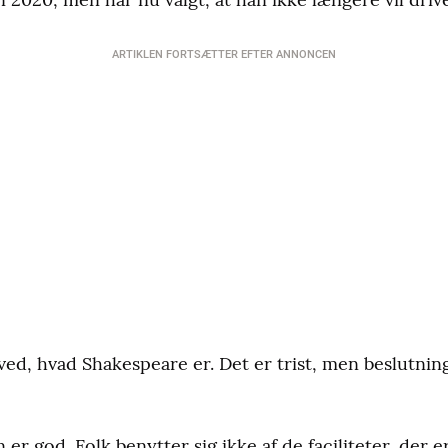
ARTIKLEN FORTSÆTTER EFTER ANNONCEN
 ved, hvad Shakespeare er. Det er trist, men beslutnin
er god. Folk benytter sig ikke af de faciliteter, der e