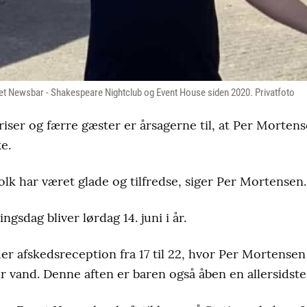
vet Newsbar - Shakespeare Nightclub og Event House siden 2020. Privatfoto
iser og færre gæster er årsagerne til, at Per Mortens
e.
 Folk har været glade og tilfredse, siger Per Mortensen.
ingsdag bliver lørdag 14. juni i år.
er afskedsreception fra 17 til 22, hvor Per Mortense
er vand. Denne aften er baren også åben en allersidste