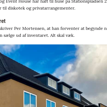
g Event House har haft til huse på Stationspladsen 2
bar til diskotek og privatarrangementer.
ret
skriver Per Mortensen, at han forventer at begynde n
han sælge ud af inventaret. Alt skal væk.