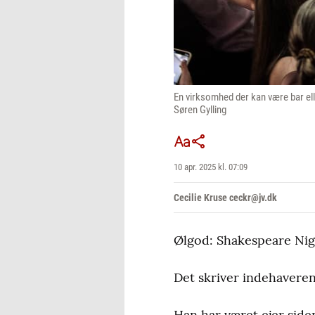
En virksomhed der kan være bar ell
Søren Gylling
10 apr. 2025 kl. 07:09
Cecilie Kruse ceckr@jv.dk
Ølgod: Shakespeare Nig
Det skriver indehavere
Han har været ejer siden