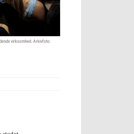
ældende virksomhed. Arkivfoto:
 stedet.