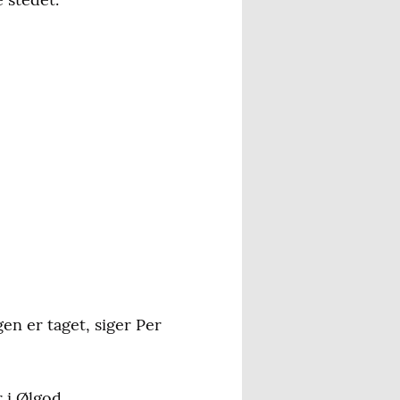
gen er taget, siger Per
r i Ølgod.