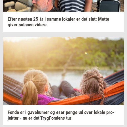
Efter
næ­sten
25 år i samme
lo­ka­ler
er det slut: Mette
giver
sa­lo­nen
vi­de­re
Fonde er i
ga­ve­hu­mør
og øser penge ud over
lo­ka­le
pro­
jek­ter
- nu er det
Tryg­Fon­dens
tur