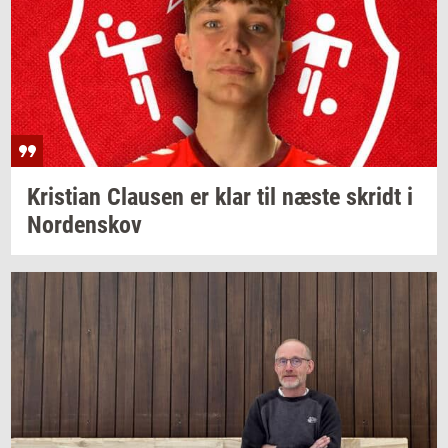
Kri­sti­an
Clau­sen
er klar til næste
skridt
i
Nor­denskov