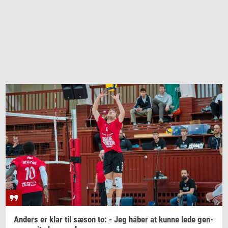
An­ders
er klar til sæson to: - Jeg håber at kunne lede
gen­