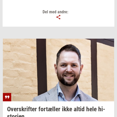
Del med andre:
Over­skrif­ter
for­tæl­ler
ikke altid hele
hi­
sto­ri­en