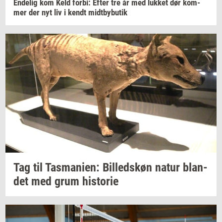
En­de­lig
kom Keld
forbi:
Efter tre år med
luk­ket
dør
kom­
mer
der nyt liv i kendt
midt­by­bu­tik
Tag til
Tas­ma­ni­en:
Bil­leds­køn
natur
blan­
det
med grum
hi­sto­rie