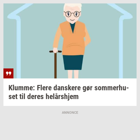
Klum­me: Flere
dan­ske­re
gør
som­mer­hu­
set
til deres
helårs­hjem
ANNONCE