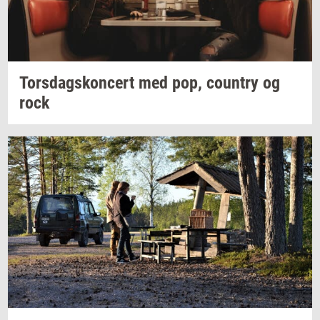
Tors­dags­kon­cert
med pop,
co­un­try
og
rock