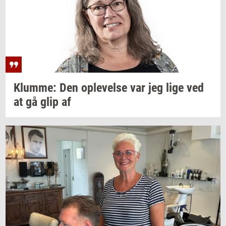
Klum­me:
Den
op­le­vel­se
var jeg lige ved
at gå glip af