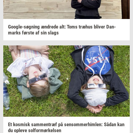
Google-​søgning
æn­dre­de
alt: Toms
træhus
bli­ver
Dan­
marks
før­ste
af sin slags
Et
kos­misk
sam­men­træf
på
sen­som­mer­him­len:
Sådan kan
du
op­le­ve
sol­for­mør­kel­sen