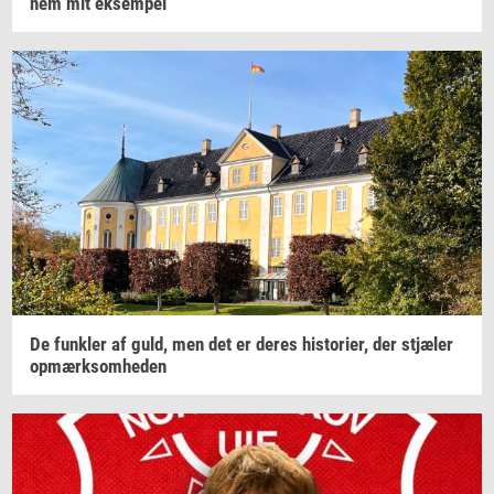
nem
mit
ek­sem­pel
De
funk­ler
af guld, men det er deres
hi­sto­ri­er,
der
stjæ­ler
op­mærk­som­he­den