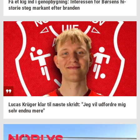
Få et kig ind i
genop­byg­ning:
In­ter­es­sen
for
Bør­sens
hi­
sto­rie
steg
mar­kant
efter
bran­den
Lucas
Krüger
klar til næste
skridt:
"Jeg vil
ud­for­dre
mig
selv endnu mere"