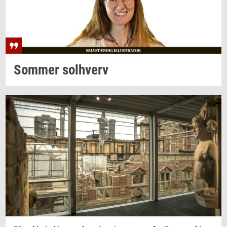
Som­mer
sol­hverv