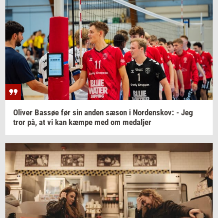
Oli­ver
Bas­søe
før sin anden sæson i
Nor­denskov:
- Jeg
tror på, at vi kan kæmpe med om
me­dal­jer