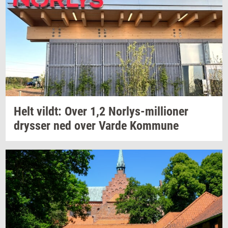
Helt
vildt:
Over 1,2
Norlys-​millioner
drys­ser
ned over Varde
Kom­mu­ne