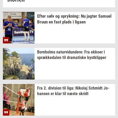
Efter sølv og
op­ryk­ning:
Nu
jag­ter
Samu­el
Bruun en fast plads i
liga­en
Born­holms
na­tur­vi­dun­de­re:
Fra
ek­ko­er
i
spræk­ke­da­len
til
dra­ma­ti­ske
kyst­klip­per
Fra 2.
di­vi­sion
til liga:
Ni­ko­laj
Sch­midt
Jo­
han­sen
er klar til næste
skridt