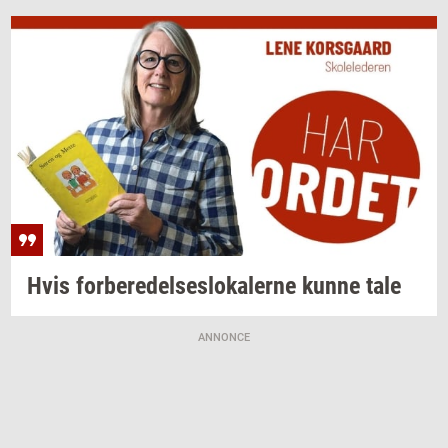
Hvis
for­be­re­del­ses­lo­ka­ler­ne
kunne tale
ANNONCE