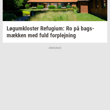
Løgum­klo­ster
Re­fu­gi­um:
Ro på
bags­
mæk­ken
med fuld
for­plej­ning
ANNONCE