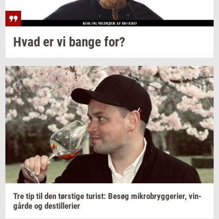
Hvad er vi bange for?
Tre tip til den
tørsti­ge
turist:
Besøg
mi­kro­bryg­ge­ri­er,
vin­
går­de
og
destil­le­ri­er