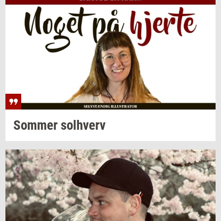
Som­mer
sol­hverv