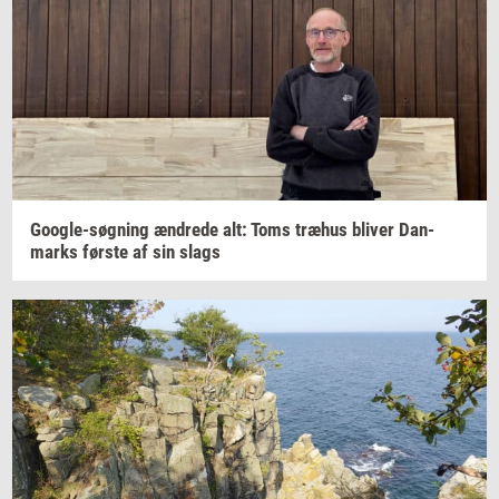
Google-​søgning
æn­dre­de
alt: Toms
træhus
bli­ver
Dan­
marks
før­ste
af sin slags