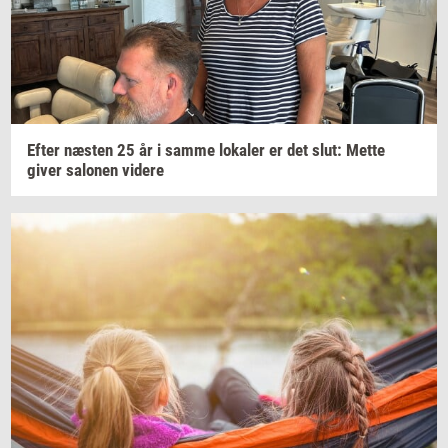
Efter
næ­sten
25 år i samme
lo­ka­ler
er det slut: Mette
giver
sa­lo­nen
vi­de­re