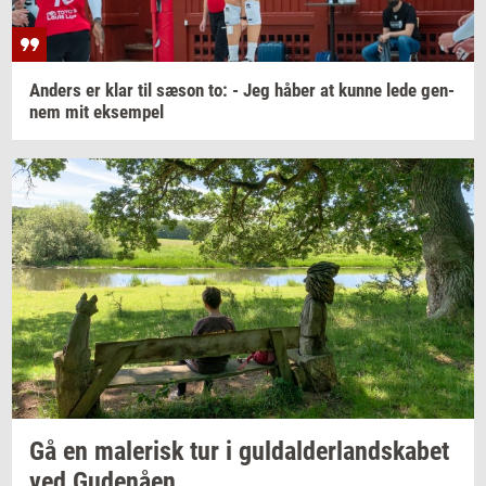
An­ders
er klar til sæson to: - Jeg håber at kunne lede
gen­
nem
mit
ek­sem­pel
Gå en
ma­le­risk
tur i
gul­dal­der­land­ska­bet
ved
Gu­denå­en