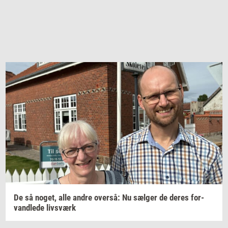
De så
noget,
alle andre
over­så:
Nu
sæl­ger
de deres
for­
vand­le­de
livs­værk