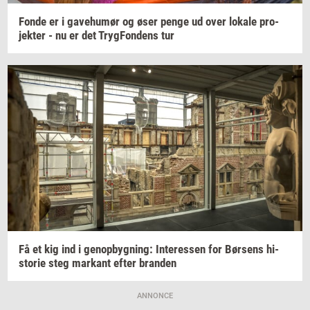
Fonde er i
ga­ve­hu­mør
og øser penge ud over
lo­ka­le
pro­
jek­ter
- nu er det
Tryg­Fon­dens
tur
Få et kig ind i
genop­byg­ning:
In­ter­es­sen
for
Bør­sens
hi­
sto­rie
steg
mar­kant
efter
bran­den
ANNONCE