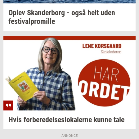
Oplev
Skan­der­borg
- også helt uden
festi­val­pro­mil­le
Hvis
for­be­re­del­ses­lo­ka­ler­ne
kunne tale
ANNONCE