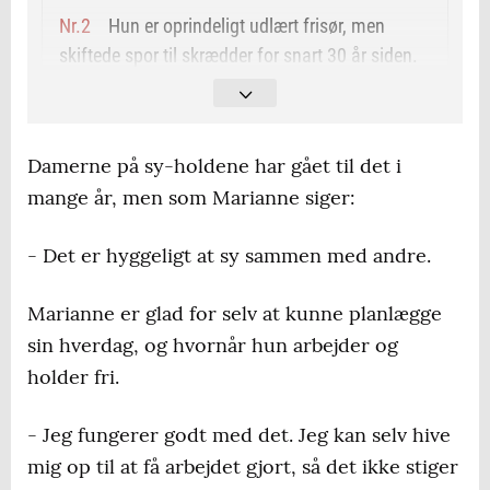
Hun er oprindeligt udlært frisør, men
skiftede spor til skrædder for snart 30 år siden.
Har haft Sy Stuen i sine private hjem, men
rykkede i sommer ind i et stort lokale hos det
Damerne på sy-holdene har gået til det i
gamle kommunekontor i Årre.
mange år, men som Marianne siger:
Underviser tre sy-hold hos FOF i Esbjerg
mandag og tirsdag.
- Det er hyggeligt at sy sammen med andre.
Sy Stuen har åbent onsdag og torsdag.
Marianne er glad for selv at kunne planlægge
sin hverdag, og hvornår hun arbejder og
holder fri.
- Jeg fungerer godt med det. Jeg kan selv hive
mig op til at få arbejdet gjort, så det ikke stiger