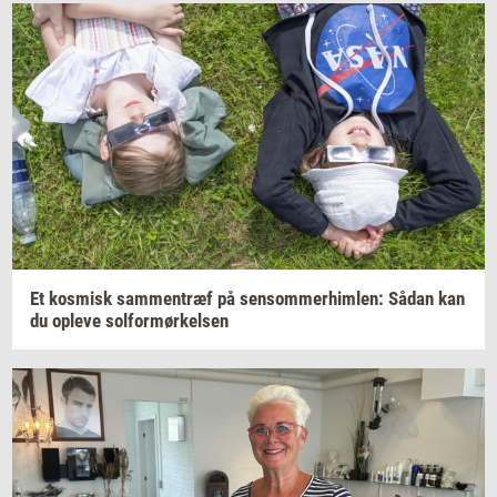
Et
kos­misk
sam­men­træf
på
sen­som­mer­him­len:
Sådan kan
du
op­le­ve
sol­for­mør­kel­sen