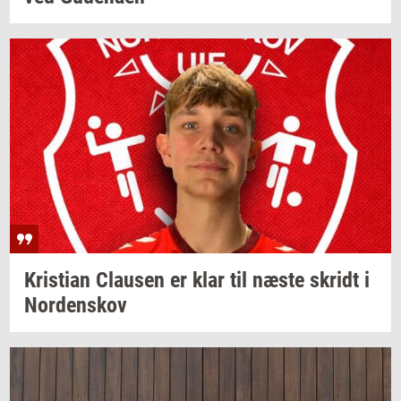
Kri­sti­an
Clau­sen
er klar til næste
skridt
i
Nor­denskov