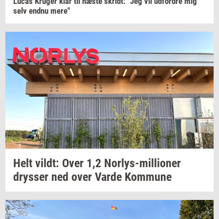
Lucas
Krüger
klar til næste
skridt:
"Jeg vil
ud­for­dre
mig
selv endnu mere"
Helt
vildt:
Over 1,2
Norlys-​millioner
drys­ser
ned over Varde
Kom­mu­ne