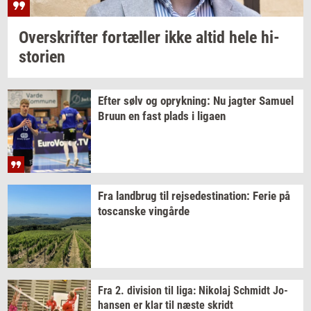
Over­skrif­ter
for­tæl­ler
ikke altid hele
hi­
sto­ri­en
Efter sølv og
op­ryk­ning:
Nu
jag­ter
Samu­el
Bruun en fast plads i
liga­en
Fra
land­brug
til
rej­se­desti­na­tion:
Ferie på
toscan­ske
vin­går­de
Fra 2.
di­vi­sion
til liga:
Ni­ko­laj
Sch­midt
Jo­
han­sen
er klar til næste
skridt