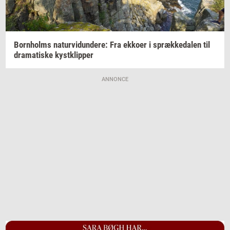
Born­holms
na­tur­vi­dun­de­re:
Fra
ek­ko­er
i
spræk­ke­da­len
til
dra­ma­ti­ske
kyst­klip­per
ANNONCE