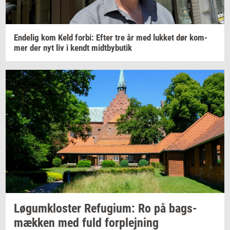
En­de­lig
kom Keld
forbi:
Efter tre år med
luk­ket
dør
kom­
mer
der nyt liv i kendt
midt­by­bu­tik
Løgum­klo­ster
Re­fu­gi­um:
Ro på
bags­
mæk­ken
med fuld
for­plej­ning