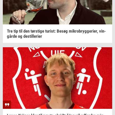
Tre tip til den
tørsti­ge
turist:
Besøg
mi­kro­bryg­ge­ri­er,
vin­
går­de
og
destil­le­ri­er