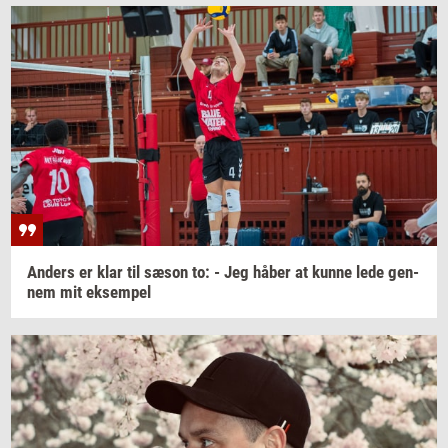
An­ders
er klar til sæson to: - Jeg håber at kunne lede
gen­
nem
mit
ek­sem­pel