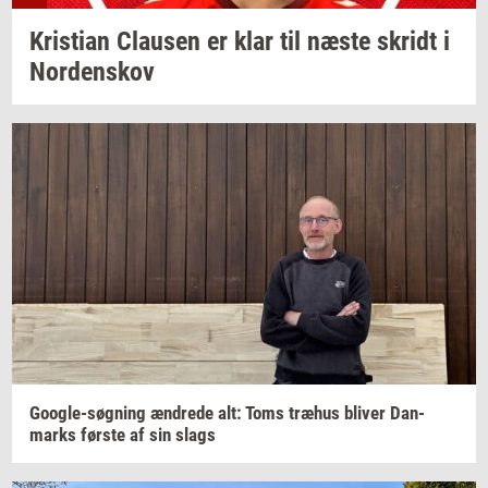
Kri­sti­an
Clau­sen
er klar til næste
skridt
i
Nor­denskov
Google-​søgning
æn­dre­de
alt: Toms
træhus
bli­ver
Dan­
marks
før­ste
af sin slags