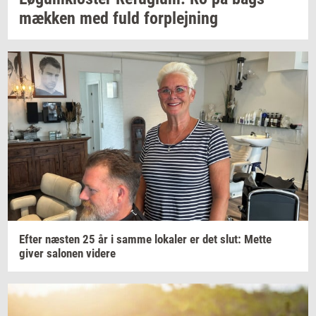
mæk­ken
med fuld
for­plej­ning
Efter
næ­sten
25 år i samme
lo­ka­ler
er det slut: Mette
giver
sa­lo­nen
vi­de­re