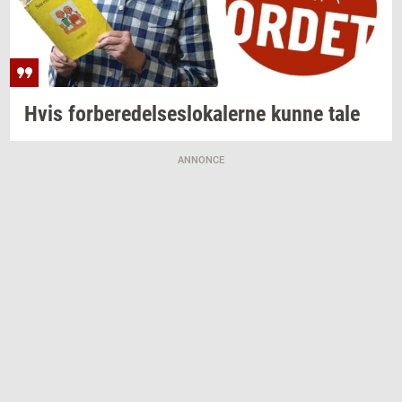
Hvis
for­be­re­del­ses­lo­ka­ler­ne
kunne tale
ANNONCE