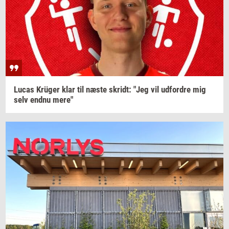
Lucas
Krüger
klar til næste
skridt:
"Jeg vil
ud­for­dre
mig
selv endnu mere"