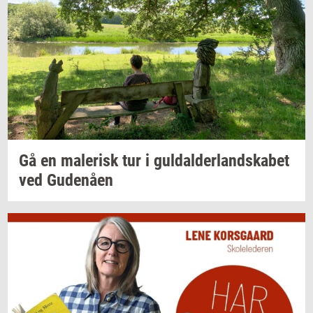
Gå en
ma­le­risk
tur i
gul­dal­der­land­ska­bet
ved
Gu­denå­en