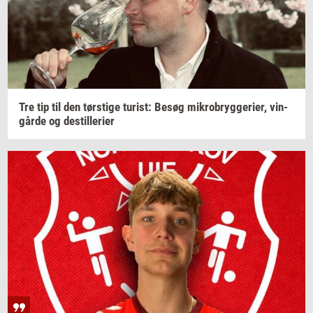
Tre tip til den
tørsti­ge
turist:
Besøg
mi­kro­bryg­ge­ri­er,
vin­
går­de
og
destil­le­ri­er