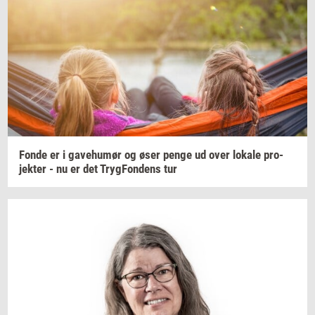
Fonde er i
ga­ve­hu­mør
og øser penge ud over
lo­ka­le
pro­
jek­ter
- nu er det
Tryg­Fon­dens
tur