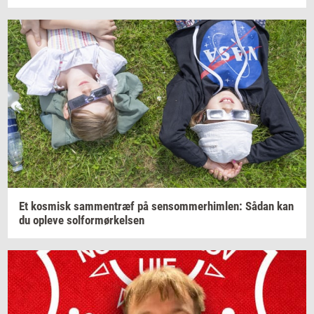
Et
kos­misk
sam­men­træf
på
sen­som­mer­him­len:
Sådan kan
du
op­le­ve
sol­for­mør­kel­sen