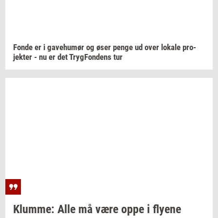
Fonde er i
ga­ve­hu­mør
og øser penge ud over
lo­ka­le
pro­
jek­ter
- nu er det
Tryg­Fon­dens
tur
Klum­me:
Alle må være oppe i
fly­e­ne