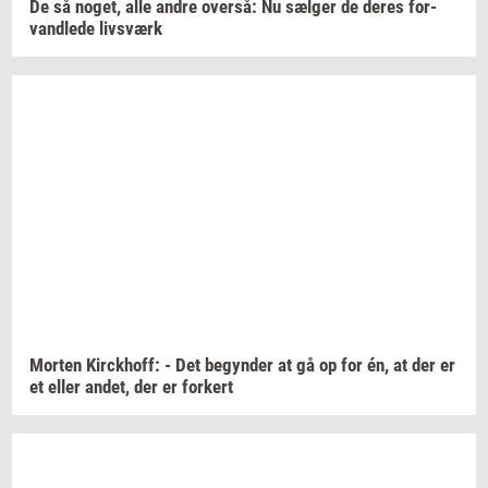
De så
noget,
alle andre
over­så:
Nu
sæl­ger
de deres
for­
vand­le­de
livs­værk
Mor­ten
Kirck­hoff:
- Det
be­gyn­der
at gå op for én, at der er
et eller
andet,
der er
for­kert