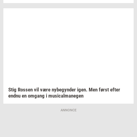
Stig
Ros­sen
vil være
ny­be­gyn­der
igen. Men først efter
endnu en
om­gang
i
mu­si­cal­ma­ne­gen
ANNONCE