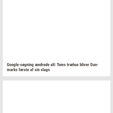
Google-​søgning
æn­dre­de
alt: Toms
træhus
bli­ver
Dan­
marks
før­ste
af sin slags