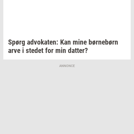
Spørg
ad­vo­ka­ten:
Kan mine
bør­ne­børn
arve i
ste­det
for min
dat­ter?
ANNONCE