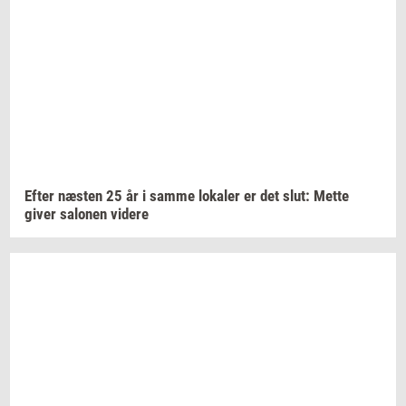
Efter
næ­sten
25 år i samme
lo­ka­ler
er det slut: Mette
giver
sa­lo­nen
vi­de­re