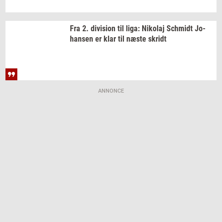
Fra 2.
di­vi­sion
til liga:
Ni­ko­laj
Sch­midt
Jo­
han­sen
er klar til næste
skridt
ANNONCE