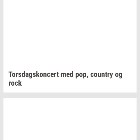
Tors­dags­kon­cert
med pop,
co­un­try
og
rock