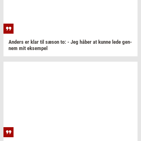
An­ders
er klar til sæson to: - Jeg håber at kunne lede
gen­
nem
mit
ek­sem­pel