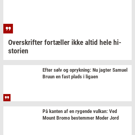
Over­skrif­ter
for­tæl­ler
ikke altid hele
hi­
sto­ri­en
Efter sølv og
op­ryk­ning:
Nu
jag­ter
Samu­el
Bruun en fast plads i
liga­en
På
kan­ten
af en
ry­gen­de
vulkan:
Ved
Mount Bromo
be­stem­mer
Moder Jord