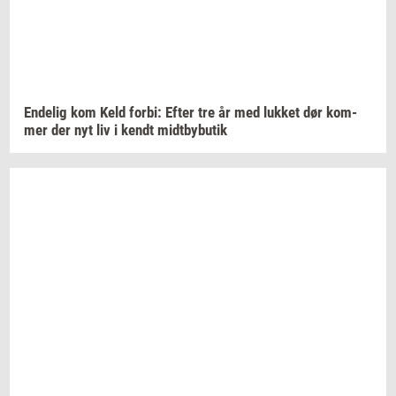
En­de­lig
kom Keld
forbi:
Efter tre år med
luk­ket
dør
kom­
mer
der nyt liv i kendt
midt­by­bu­tik