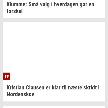
Klum­me:
Små valg i
hver­da­gen
gør en
for­skel
Kri­sti­an
Clau­sen
er klar til næste
skridt
i
Nor­denskov