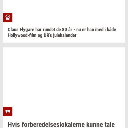
Claus
Fly­ga­re
har
run­det
de 80 år - nu er han med i både
Hollywood-​film
og DR’s
ju­le­ka­len­der
Hvis
for­be­re­del­ses­lo­ka­ler­ne
kunne tale