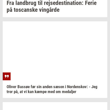
Fra
land­brug
til
rej­se­desti­na­tion:
Ferie
på
toscan­ske
vin­går­de
Oli­ver
Bas­søe
før sin anden sæson i
Nor­denskov:
- Jeg
tror på, at vi kan kæmpe med om
me­dal­jer