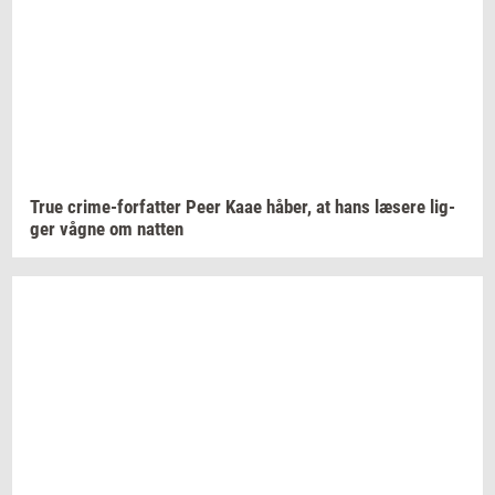
True
crime-​forfatter
Peer Kaae
håber,
at hans
læ­se­re
lig­
ger
vågne om
nat­ten