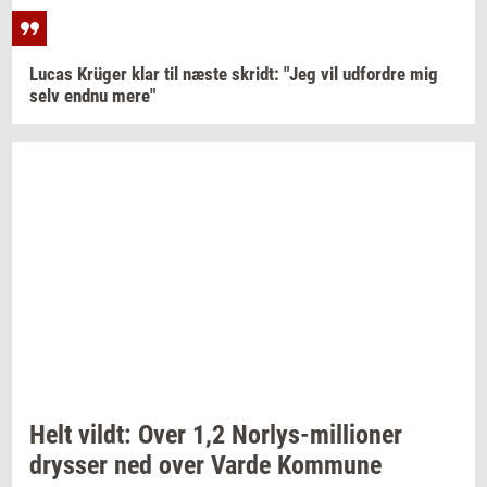
Lucas
Krüger
klar til næste
skridt:
"Jeg vil
ud­for­dre
mig
selv endnu mere"
Helt
vildt:
Over 1,2
Norlys-​millioner
drys­ser
ned over Varde
Kom­mu­ne