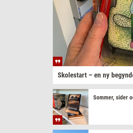
Sko­lestart
– en ny
be­gyn­d
Som­mer,
sider o