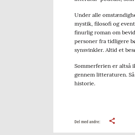
Under alle omstændighe
mystik, filosofi og even
finurlig roman om bevid
personer fra tidligere 
synsvinkler. Altid et be
Sommerferien er altså i
gennem litteraturen. S
historie.
Del med andre: