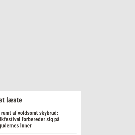
t læste
 ramt af voldsomt skybrud:
kfestival forbereder sig på
gudernes luner