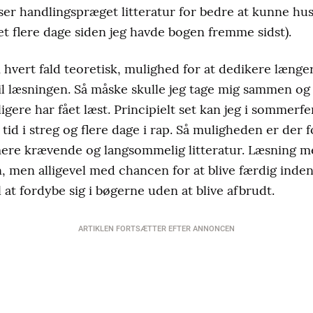
æser handlingspræget litteratur for bedre at kunne hus
t flere dage siden jeg havde bogen fremme sidst).
i hvert fald teoretisk, mulighed for at dedikere læng
 læsningen. Så måske skulle jeg tage mig sammen og 
dligere har fået læst. Principielt set kan jeg i sommer
tid i streg og flere dage i rap. Så muligheden er der fo
ere krævende og langsommelig litteratur. Læsning me
n, men alligevel med chancen for at blive færdig inden
l at fordybe sig i bøgerne uden at blive afbrudt.
ARTIKLEN FORTSÆTTER EFTER ANNONCEN