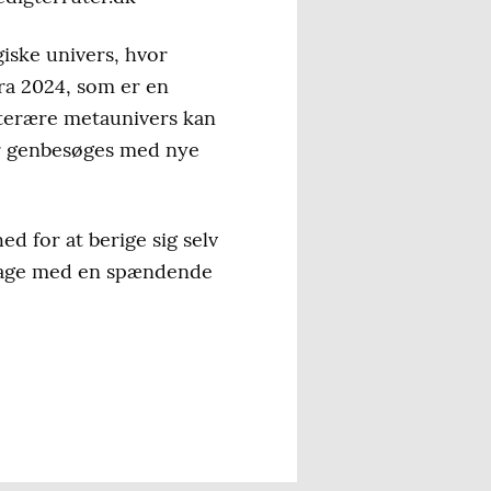
iske univers, hvor
fra 2024, som er en
itterære metaunivers kan
ger genbesøges med nye
d for at berige sig selv
 dage med en spændende