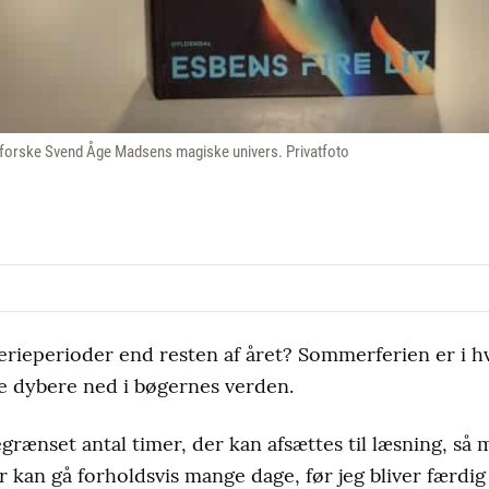
dforske Svend Åge Madsens magiske univers. Privatfoto
ferieperioder end resten af året? Sommerferien er i hv
ke dybere ned i bøgernes verden.
egrænset antal timer, der kan afsættes til læsning, så
r kan gå forholdsvis mange dage, før jeg bliver færdi