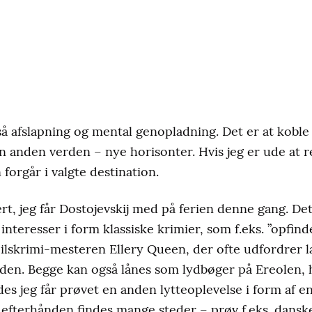
å afslapning og mental genopladning. Det er at koble 
en anden verden – nye horisonter. Hvis jeg er ude at r
forgår i valgte destination.
rt, jeg får Dostojevskij med på ferien denne gang. Det
 interesser i form klassiske krimier, som f.eks. ”opfind
ilskrimi-mesteren Ellery Queen, der ofte udfordrer læs
gåden. Begge kan også lånes som lydbøger på Ereolen, h
edes jeg får prøvet en anden lytteoplevelse i form af
 efterhånden findes mange steder – prøv f.eks. dansk