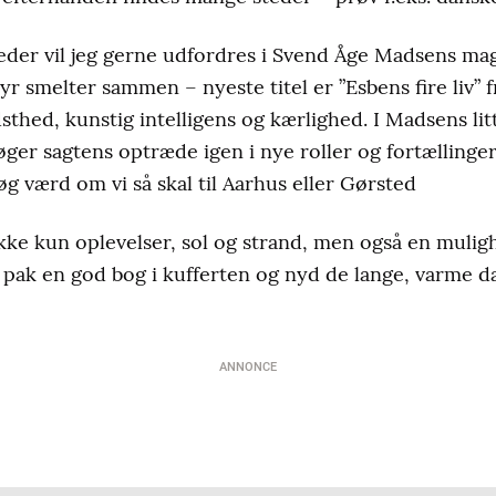
der vil jeg gerne udfordres i Svend Åge Madsens mag
tyr smelter sammen – nyeste titel er ”Esbens fire liv” 
sthed, kunstig intelligens og kærlighed. I Madsens l
bøger sagtens optræde igen i nye roller og fortællin
søg værd om vi så skal til Aarhus eller Gørsted
kke kun oplevelser, sol og strand, men også en mulighe
å pak en god bog i kufferten og nyd de lange, varme
ANNONCE