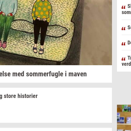
S
som
S
D
T
verd
el­se
med
som­mer­fug­le
i maven
g store
hi­sto­ri­er