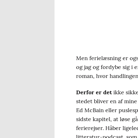
Men ferielæsning er ogs
og jag og fordybe sig i 
roman, hvor handlingen 
Derfor er det
ikke sikke
stedet bliver en af mine
Ed McBain eller puslesp
sidste kapitel, at løse 
ferierejser. Håber ligel
litteratur-podcast, som