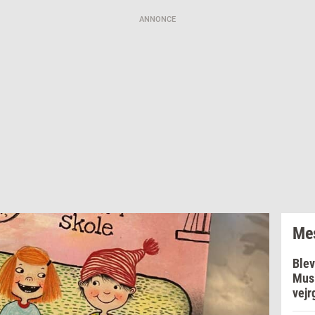
ANNONCE
Mes
Blev
Musi
vejr