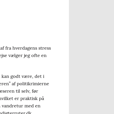
af fra hverdagens stress
ejse vælger jeg ofte en
 kan godt være, det i
eren” af politikrimierne
eren til selv, før
vilket er praktisk på
 en vandretur med en
edigterruter.dk