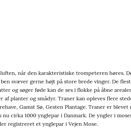
 luften, når den karakteristiske trompeteren høres. 
e ben svæver gerne højt på store brede vinger. De fle
ter og søger føde kan de ses i flokke på åbne areal
r af planter og smådyr. Traner kan opleves flere ste
rehave, Gamst Sø, Gesten Plantage. Traner er blevet
es nu cirka 1000 ynglepar i Danmark. De yngler i mose
 der registreret et ynglepar i Vejen Mose.