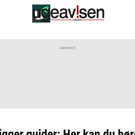
ANNONCE
igger guider: Her kan du hør