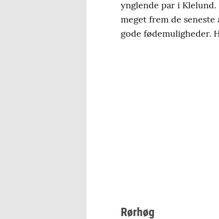
ynglende par i Klelund
meget frem de seneste å
gode fødemuligheder. He
Rørhøg