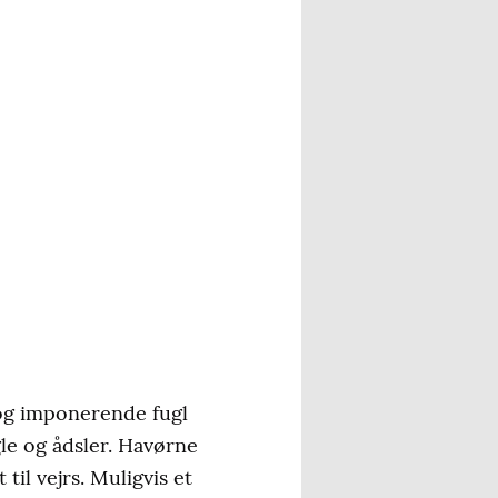
 og imponerende fugl
gle og ådsler. Havørne
il vejrs. Muligvis et