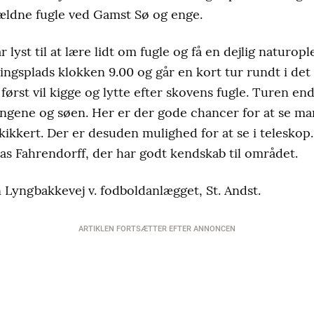
jældne fugle ved Gamst Sø og enge.
r lyst til at lære lidt om fugle og få en dejlig naturop
ngsplads klokken 9.00 og går en kort tur rundt i det
først vil kigge og lytte efter skovens fugle. Turen end
 engene og søen. Her er der gode chancer for at se man
kkert. Der er desuden mulighed for at se i teleskop. 
nas Fahrendorff, der har godt kendskab til området.
 Lyngbakkevej v. fodboldanlægget, St. Andst.
ARTIKLEN FORTSÆTTER EFTER ANNONCEN