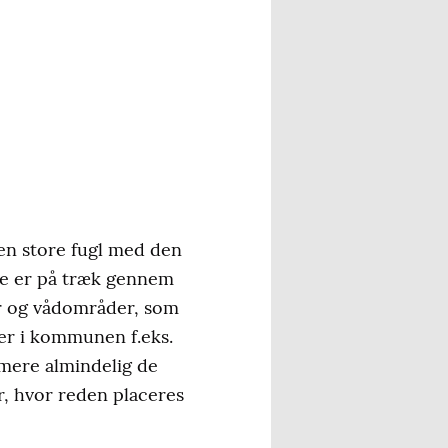
Den store fugl med den
ste er på træk gennem
er og vådområder, som
der i kommunen f.eks.
 mere almindelig de
r, hvor reden placeres