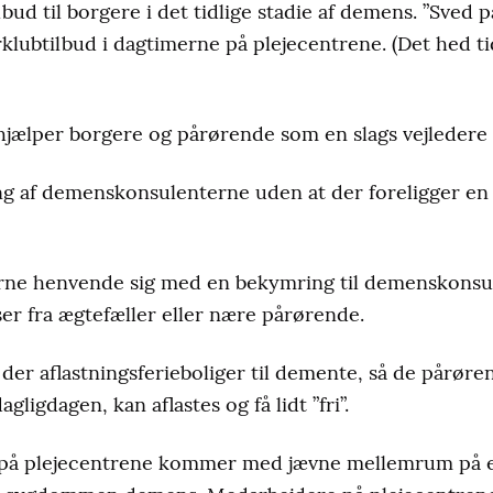
ilbud til borgere i det tidlige stadie af demens. ”Sved 
klubtilbud i dagtimerne på plejecentrene. (Det hed ti
ælper borgere og pårørende som en slags vejledere i
ng af demenskonsulenterne uden at der foreligger en
rne henvende sig med en bekymring til demenskonsu
er fra ægtefæller eller nære pårørende.
 der aflastningsferieboliger til demente, så de pårøre
ligdagen, kan aflastes og få lidt ”fri”.
 på plejecentrene kommer med jævne mellemrum på e