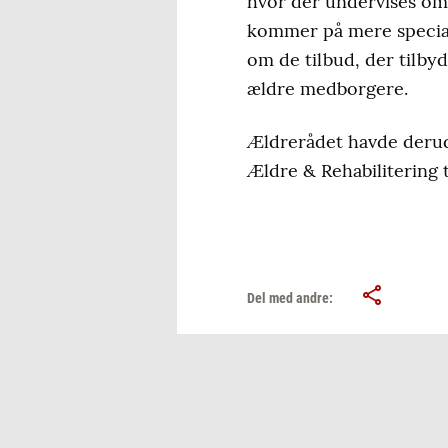
hvor der undervises o
kommer på mere special
om de tilbud, der tilby
ældre medborgere.
Ældrerådet havde derudo
Ældre & Rehabilitering t
Del med andre: