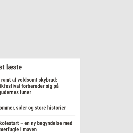
t læste
 ramt af voldsomt skybrud:
kfestival forbereder sig på
gudernes luner
ommer, sider og store historier
kolestart – en ny begyndelse med
merfugle i maven