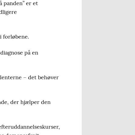
på panden” er et
dligere
 forløbene.
 diagnose på en
lenterne – det behøver
nde, der hjælper den
fteruddannelseskurser,