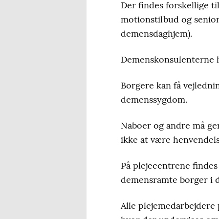
Der findes forskellige t
motionstilbud og senior
demensdaghjem).
Demenskonsulenterne hj
Borgere kan få vejledni
demenssygdom.
Naboer og andre må ge
ikke at være henvendels
På plejecentrene findes
demensramte borger i dag
Alle plejemedarbejdere