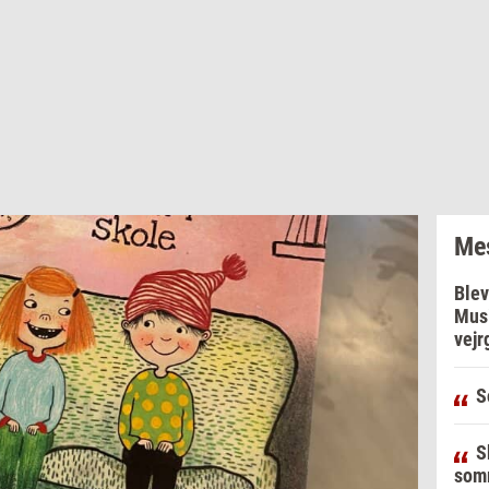
Mes
Blev
Musi
vejr
S
S
som