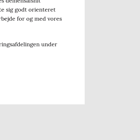
es demensafsnit
 sig godt orienteret
arbejde for og med vores
eringsafdelingen under