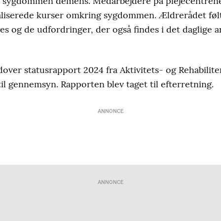
m sygdommen demens. Medarbejdere på plejecentren
iserede kurser omkring sygdommen. Ældrerådet følte
des og de udfordringer, der også findes i det daglige 
ver statusrapport 2024 fra Aktivitets- og Rehabilit
il gennemsyn. Rapporten blev taget til efterretning.
ANNONCE
ANNONCE