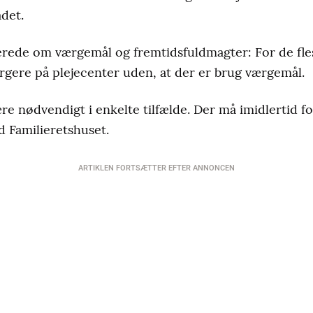
det.
erede om værgemål og fremtidsfuldmagter: For de f
gere på plejecenter uden, at der er brug værgemål.
e nødvendigt i enkelte tilfælde. Der må imidlertid fo
d Familieretshuset.
ARTIKLEN FORTSÆTTER EFTER ANNONCEN