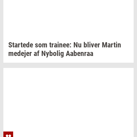
Star­te­de
som
trai­nee:
Nu
bli­ver
Mar­tin
me­de­jer
af
Ny­bo­lig
Aa­ben­raa