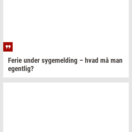
Ferie under
sy­ge­mel­ding
– hvad må man
egent­lig?