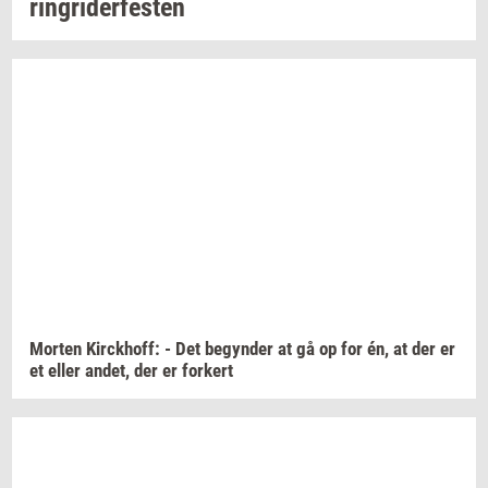
rin­gri­der­fe­sten
Mor­ten
Kirck­hoff:
- Det
be­gyn­der
at gå op for én, at der er
et eller
andet,
der er
for­kert