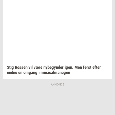
Stig
Ros­sen
vil være
ny­be­gyn­der
igen. Men først efter
endnu en
om­gang
i
mu­si­cal­ma­ne­gen
ANNONCE