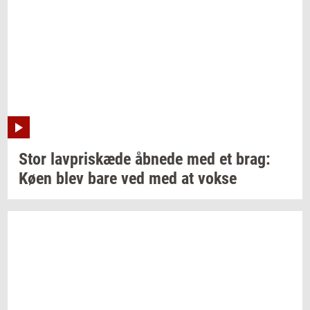
Stor
lav­priskæ­de
åb­ne­de
med et brag:
Køen blev bare ved med at vokse