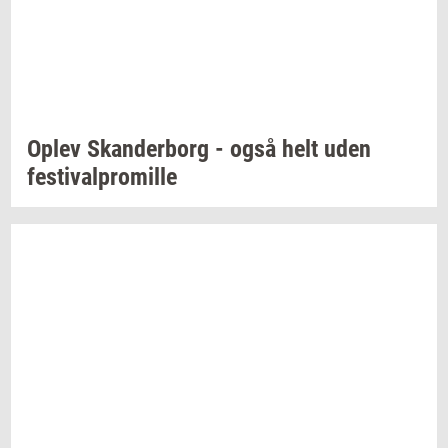
Oplev
Skan­der­borg
- også helt uden
festi­val­pro­mil­le