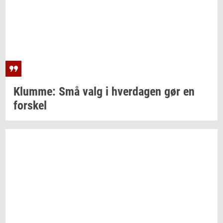
Klum­me:
Små valg i
hver­da­gen
gør en
for­skel