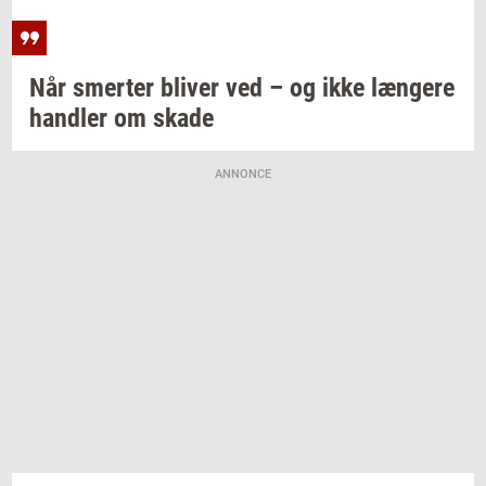
Når
smer­ter
bli­ver
ved – og ikke
læn­ge­re
hand­ler
om skade
ANNONCE