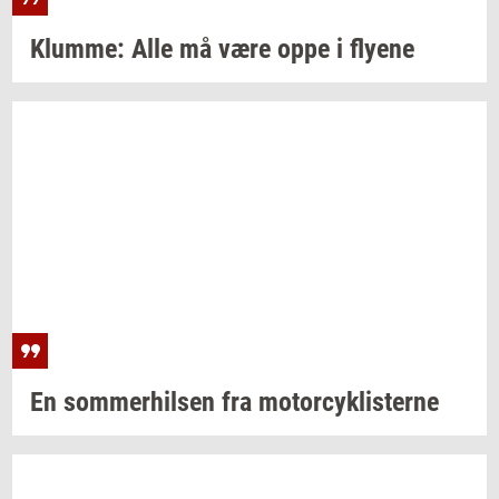
Klum­me:
Alle må være oppe i
fly­e­ne
En
som­mer­hil­sen
fra
mo­tor­cyk­li­ster­ne