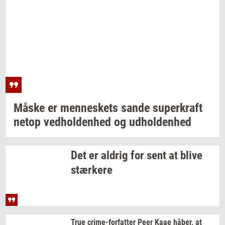
Måske er
men­ne­skets
sande
su­per­kraft
netop
ved­hol­den­hed
og
ud­hol­den­hed
Det er
al­drig
for sent at blive
stær­ke­re
True
crime-​forfatter
Peer Kaae
håber,
at