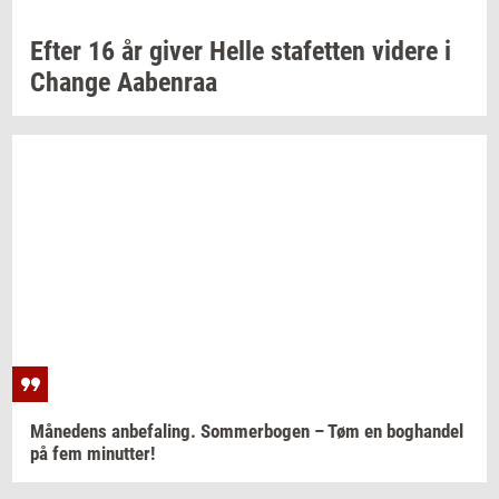
Efter 16 år giver Helle
sta­fet­ten
vi­de­re
i
Chan­ge
Aa­ben­raa
Må­ne­dens
an­be­fa­ling. Som­mer­bo­gen
– Tøm en
bog­han­del
på fem
mi­nut­ter!