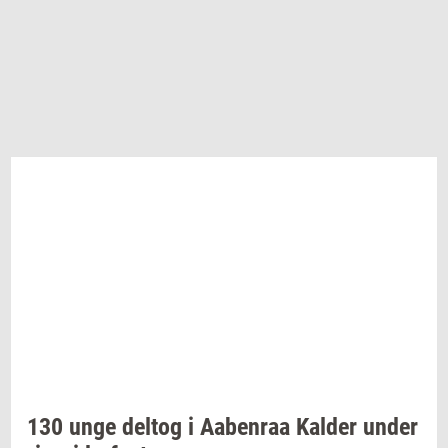
130 unge
delt­og
i
Aa­ben­raa
Kal­der
under