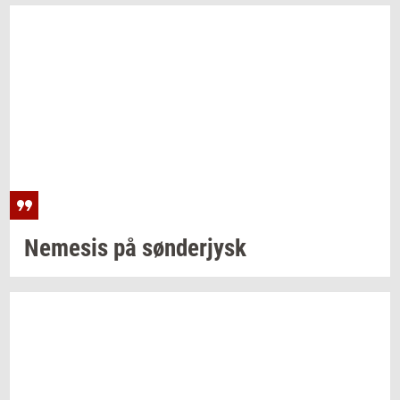
Ne­me­sis
på
søn­derjysk