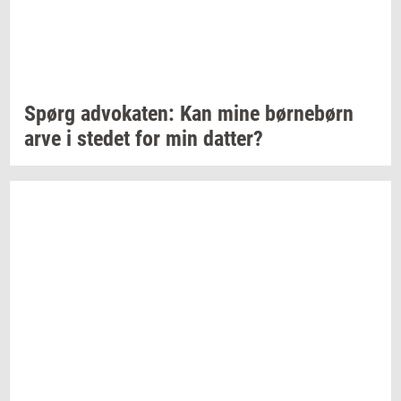
Spørg
ad­vo­ka­ten:
Kan mine
bør­ne­børn
arve i
ste­det
for min
dat­ter?