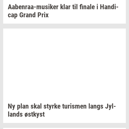
Aabenraa-​musiker
klar til
fi­na­le
i
Han­di­
cap
Grand Prix
Ny plan skal
styr­ke
turis­men
langs
Jyl­
lands
øst­kyst