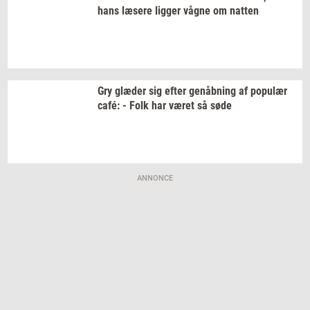
hans
læ­se­re
lig­ger
vågne om
nat­ten
Gry
glæ­der
sig efter
genåb­ning
af
po­pu­lær
café: - Folk har været så søde
ANNONCE