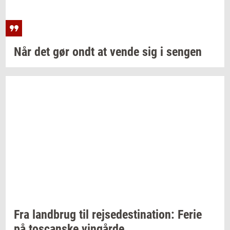
Når det gør ondt at vende sig i
sen­gen
Fra
land­brug
til
rej­se­desti­na­tion:
Ferie
på
toscan­ske
vin­går­de