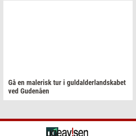
Gå en
ma­le­risk
tur i
gul­dal­der­land­ska­bet
ved
Gu­denå­en