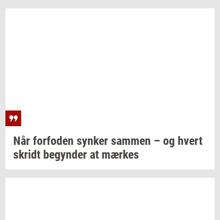
Når
for­fo­den
syn­ker
sam­men
– og hvert
skridt
be­gyn­der
at
mær­kes